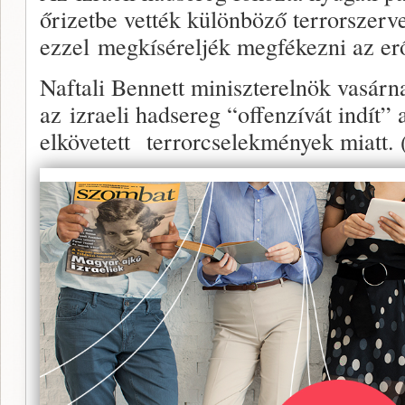
őrizetbe vették különböző terrorszerve
ezzel megkíséreljék megfékezni az er
Naftali Bennett miniszterelnök vasárna
az izraeli hadsereg “offenzívát indít”
elkövetett terrorcselekmények miatt. 