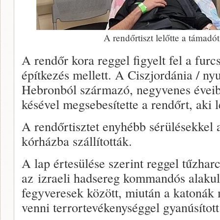
A rendőrtiszt lelőtte a támadó
A rendőr kora reggel figyelt fel a furc
építkezés mellett. A Ciszjordánia / nyu
Hebronból származó, negyvenes éveiben
késével megsebesítette a rendőrt, aki l
A rendőrtisztet enyhébb sérülésekkel a
kórházba szállították.
A lap értesülése szerint reggel tűzhar
az izraeli hadsereg kommandós alakula
fegyveresek között, miután a katonák
venni terrortevékenységgel gyanúsított