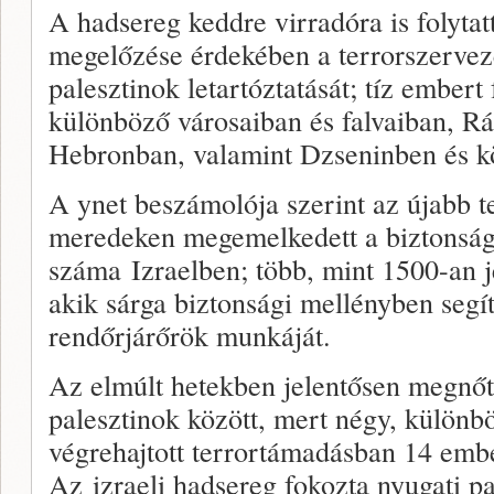
A hadsereg keddre virradóra is folytat
megelőzése érdekében a terrorszerveze
palesztinok letartóztatását; tíz embert
különböző városaiban és falvaiban, R
Hebronban, valamint Dzseninben és k
A ynet beszámolója szerint az újabb t
meredeken megemelkedett a biztonság
száma Izraelben; több, mint 1500-an je
akik sárga biztonsági mellényben segí
rendőrjárőrök munkáját.
Az elmúlt hetekben jelentősen megnőtt
palesztinok között, mert négy, különb
végrehajtott terrortámadásban 14 ember
Az izraeli hadsereg fokozta nyugati pa