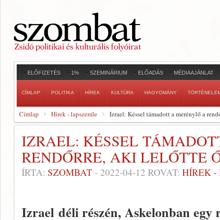
ELŐFIZETÉS
1%
SZEMINÁRIUM
ELŐADÁS
MÉDIAAJÁNLAT
CÍMLAP
POLITIKA
HÍREK
KULTÚRA
HAGYOMÁNY
TÖRTÉNELE
Címlap
Hírek - lapszemle
Izrael: Késsel támadott a merénylő a rendőr
IZRAEL: KÉSSEL TÁMADOT
RENDŐRRE, AKI LELŐTTE 
ÍRTA:
SZOMBAT
-
2022-04-12
ROVAT:
HÍREK 
Izrael déli részén, Askelonban egy 