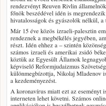
rendezvényt Reuven Rivlin államelnök
főnök beszédével idén is megrendezik 
hivatalosságok és gyászolók nélkül, a t
Már 15 éve közös izraeli-palesztin em
rendeznek a megbékélés jegyében, ame
részt. Idén ehhez a – szintén közönsé
számos izraeli és amerikai zsidó békep
köztük az Egyesült Államok legnagyob
képviselő Reformjudaizmus Szövetség
különmegbízottja, Nikolaj Mladenov is
a kezdeményezést.
A koronavírus miatt ezt az eseményt is
interneten lehet követni. Számos onli
applikációkon is beszélhetnek egymáss