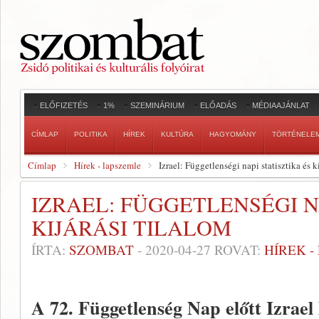
ELŐFIZETÉS
1%
SZEMINÁRIUM
ELŐADÁS
MÉDIAAJÁNLAT
CÍMLAP
POLITIKA
HÍREK
KULTÚRA
HAGYOMÁNY
TÖRTÉNELE
Címlap
Hírek - lapszemle
Izrael: Függetlenségi napi statisztika és k
IZRAEL: FÜGGETLENSÉGI N
KIJÁRÁSI TILALOM
ÍRTA:
SZOMBAT
-
2020-04-27
ROVAT:
HÍREK 
A 72. Függetlenség Nap előtt Izrael 