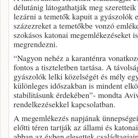
délutánig látogathatják meg szeretteik 
lezárni a temetők kapuit a gyászolók
százezreket a temetőkbe vonzó emléke
szokásos katonai megemlékezéseket is
megrendezni.
“Nagyon nehéz a karanténra vonatkozó
fontos a tiszteletben tartása. A távol
gyászolók lelki közelségét és mély egy
különleges időszakban is mindent elk
stabilitásunk érdekében”- mondta Avi
rendelkezésekkel kapcsolatban.
A megemlékezés napjának ünnepségeit
előtti téren tartják az állami és katon
abban az évben elesettek családtagjai