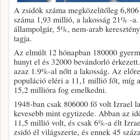
A zsidók száma megközelítőleg 6,806 
száma 1,93 millió, a lakosság 21% -a.
állampolgár, 5%, nem-arab keresztény
tagja.
Az elmúlt 12 hónapban 180000 gyerme
hunyt el és 32000 bevándorló érkezett
azaz 1.9%-al nőtt a lakosság. Az előre
populáció eléri a 11,1 millió főt, míg
15,2 millióra fog emelkedni.
1948-ban csak 806000 fő volt Izrael l
kevesebb mint egytizede. Abban az id
11,5 millió volt, és csak 6%-a élt Izra
zsidó él világszerte, és ennek 45 száz