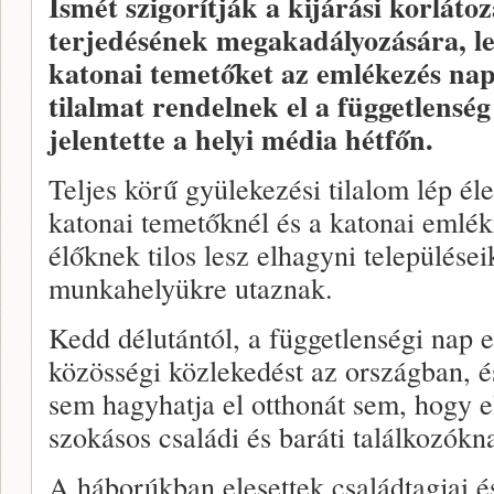
Ismét szigorítják a kijárási korláto
terjedésének megakadályozására, lez
katonai temetőket az emlékezés napjá
tilalmat rendelnek el a függetlensé
jelentette a helyi média hétfőn.
Teljes körű gyülekezési tilalom lép éle
katonai temetőknél és a katonai emlé
élőknek tilos lesz elhagyni települései
munkahelyükre utaznak.
Kedd délutántól, a függetlenségi nap el
közösségi közlekedést az országban, és
sem hagyhatja el otthonát sem, hogy e
szokásos családi és baráti találkozókn
A háborúkban elesettek családtagjai és