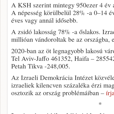
A KSH szerint mintegy 950ezer 4 év a
A népesség körülbelül 28% -a 0–14 év
éves vagy annál idősebb.
A zsidó lakosság 78% -a őslakos. Izrae
millióan vándoroltak be az országba, 
2020-ban az öt legnagyobb lakosú vár
Tel Aviv-Jaffo 461352, Haifa – 28554
Petah Tikva -248,005.
Az Izraeli Demokrácia Intézet közvél
izraeliek kilencven százaléka érzi mag
osztozik az ország problémáiban –
írj
*