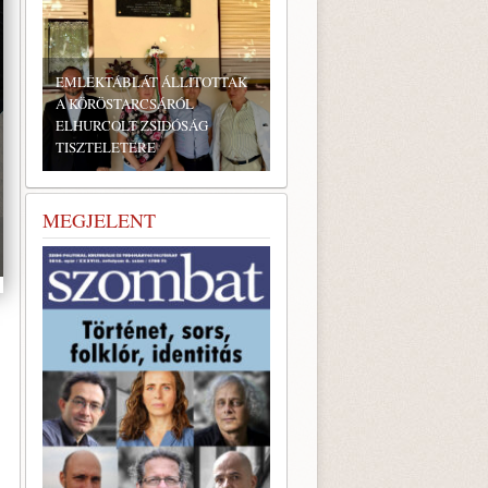
EMLÉKTÁBLÁT ÁLLÍTOTTAK
A KÖRÖSTARCSÁRÓL
ELHURCOLT ZSIDÓSÁG
TISZTELETÉRE
MEGJELENT