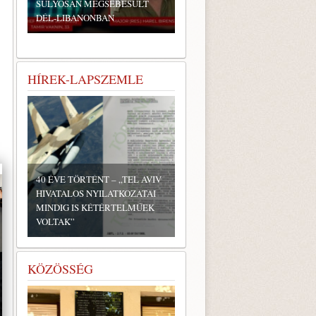
SÚLYOSAN MEGSEBESÜLT
DÉL-LIBANONBAN
HÍREK-LAPSZEMLE
40 ÉVE TÖRTÉNT – „TEL AVIV
HIVATALOS NYILATKOZATAI
MINDIG IS KÉTÉRTELMŰEK
VOLTAK”
KÖZÖSSÉG