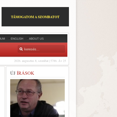
TÁMOGATOM A SZOMBATOT
IUM
ENGLISH
ABOUT US
2026. augusztus 8, szombat | 5786. Áv 25
ÚJ
ÍRÁSOK