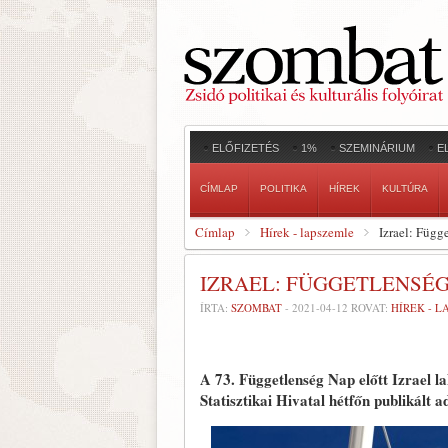
ELŐFIZETÉS
1%
SZEMINÁRIUM
E
CÍMLAP
POLITIKA
HÍREK
KULTÚRA
Címlap
Hírek - lapszemle
Izrael: Függ
IZRAEL: FÜGGETLENSÉG
ÍRTA:
SZOMBAT
-
2021-04-12
ROVAT:
HÍREK - 
A 73. Függetlenség Nap előtt Izrael l
Statisztikai Hivatal hétfőn publikált ad