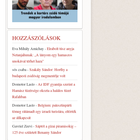
HOZZÁSZÓLÁSOK
Eva Mihály Amichay
-
Elrabolt túsz anyja
Netanjahunak: „A lányom egy hamaszos
unokával térhet haza”
sós csaba
-
Szakály Sándor: Horthy a
budapesti zsidóság megmentője volt
Domotor Laslo
-
Az IDF gyanúja szerint a
Hamász tüzérsége okozta a halálos tüzet
Rafahban
Domotor Laslo
-
Belgium: palesztinpárti
tömeg rátámadt egy izraeli turistára, eltörték
az állkapcsát
Gavriel Zeevi
-
Sáptól a gízai piramisokig –
125 éve született Benamy Sándor