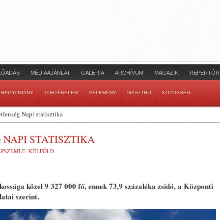
LŐADÁS
MÉDIAAJÁNLAT
GALÉRIA
ARCHÍVUM
MAGAZIN
REPERTÓR
HAGYOMÁNY
TÖRTÉNELEM
VÉLEMÉNY
GASZTRO
KÖZÖSSÉG
etlenség Napi statisztika
 NAPI STATISZTIKA
LAPSZEMLE
,
KÜLFÖLD
akossága közel 9 327 000 fő, ennek 73,9 százaléka zsidó, a Központi
atai szerint.