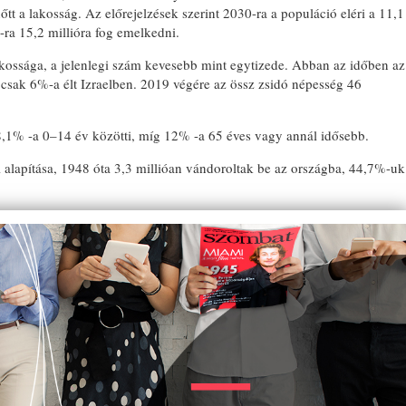
tt a lakosság. Az előrejelzések szerint 2030-ra a populáció eléri a 11,1
-ra 15,2 millióra fog emelkedni.
akossága, a jelenlegi szám kevesebb mint egytizede. Abban az időben az
s csak 6%-a élt Izraelben. 2019 végére az össz zsidó népesség 46
8,1% -a 0–14 év közötti, míg 12% -a 65 éves vagy annál idősebb.
l alapítása, 1948 óta 3,3 millióan vándoroltak be az országba, 44,7%-uk