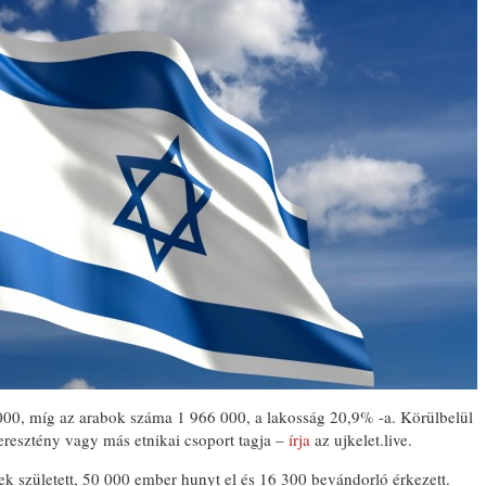
00, míg az arabok száma 1 966 000, a lakosság 20,9% -a. Körülbelül
resztény vagy más etnikai csoport tagja –
írja
az ujkelet.live.
 született, 50 000 ember hunyt el és 16 300 bevándorló érkezett.