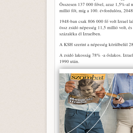
Összesen 137 000 fővel, azaz 1,5%-al nő
millió főt, míg a 100. évfordulóra, 2048
1948-ban csak 806 000 fő volt Izrael l
össz zsidó népesség 11,5 millió volt, é
százaléka él Izraelben.
A KSH szerint a népesség körülbelül 2
A zsidó lakosság 78% -a őslakos. Izrae
1990 után.