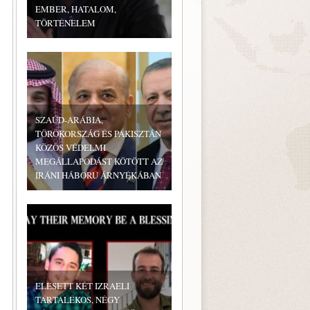
EMBER, HATALOM,
TÖRTÉNELEM
SZAÚD-ARÁBIA,
TÖRÖKORSZÁG ÉS PAKISZTÁN
KÖZÖS VÉDELMI
MEGÁLLAPODÁST KÖTÖTT AZ
IRÁNI HÁBORÚ ÁRNYÉKÁBAN
ELESETT KÉT IZRAELI
TARTALÉKOS, NÉGY