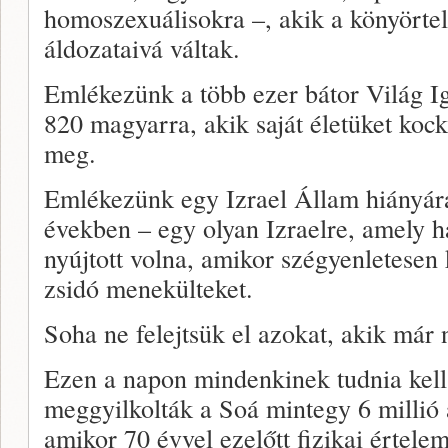
homoszexuálisokra –, akik a könyörte
áldozataivá váltak.
Emlékezünk a több ezer bátor Világ Ig
820 magyarra, akik saját életüket koc
meg.
Emlékezünk egy Izrael Állam hiányár
években – egy olyan Izraelre, amely h
nyújtott volna, amikor szégyenletesen 
zsidó menekülteket.
Soha ne felejtsük el azokat, akik már
Ezen a napon mindenkinek tudnia kell,
meggyilkolták a Soá mintegy 6 millió 
amikor 70 évvel ezelőtt fizikai értele