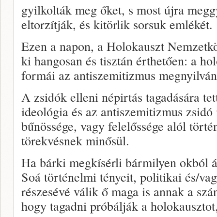
gyilkolták meg őket, s most újra meggy
eltorzítják, és kitörlik sorsuk emlékét.
Ezen a napon, a Holokauszt Nemzetk
ki hangosan és tisztán érthetően: a ho
formái az antiszemitizmus megnyilván
A zsidók elleni népirtás tagadására te
ideológia és az antiszemitizmus zsidó 
bűnössége, vagy felelőssége alól törté
törekvésnek minősül.
Ha bárki megkísérli bármilyen okból á
Soá történelmi tényeit, politikai és/vag
részesévé válik ő maga is annak a szá
hogy tagadni próbálják a holokausztot,