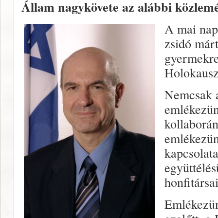
Állam nagykövete az alábbi közlemé
A mai napo
zsidó márt
gyermekre
Holokausz
Nemcsak a
emlékezün
kollaborá
emlékezünk
kapcsolata
együttélé
honfitársa
Emlékezün