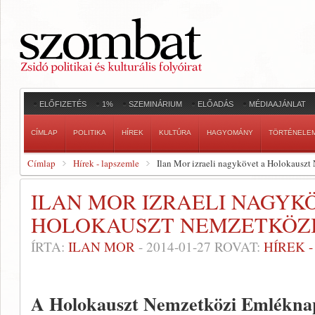
ELŐFIZETÉS
1%
SZEMINÁRIUM
ELŐADÁS
MÉDIAAJÁNLAT
CÍMLAP
POLITIKA
HÍREK
KULTÚRA
HAGYOMÁNY
TÖRTÉNELE
Címlap
Hírek - lapszemle
Ilan Mor izraeli nagykövet a Holokausz
ILAN MOR IZRAELI NAGYK
HOLOKAUSZT NEMZETKÖZ
ÍRTA:
ILAN MOR
-
2014-01-27
ROVAT:
HÍREK 
A Holokauszt Nemzetközi Emléknap