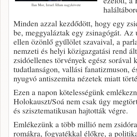
ezelőtt, 
Ilan Mor, Izrael Állam nagykövete
haláltábor
Minden azzal kezdődött, hogy egy zsidó
be, meggyaláztak egy zsinagógát. Az u
ellen özönlő gyűlölet szavaival, a parl
nemzeti és helyi közigazgatási rend ált
zsidóellenes törvények egész sorával 
tudatlanságon, vallási fanatizmuson, 
nyugvó antiszemita nézetek miatt tört
Ezen a napon kötelességünk emlékezni
Holokauszt/Soá nem csak úgy megtörté
és szisztematikusan hajtották végre.
Emlékezünk a több millió nem zsidóra
romákra, fogyatékkal élőkre, a politika