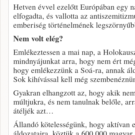
Hetven évvel ezelőtt Európában egy n
elfogadta, és vallotta az antiszemitizm
emberiség történelmének legszörnyűbb
Nem volt elég?
Emlékeztessen a mai nap, a Holokau
mindnyájunkat arra, hogy nem ért még
hogy emlékezzünk a Soá-ra, annak áldo
Sok kihívással kell még szembenéznü
Gyakran elhangzott az, hogy akik ne
múltjukra, és nem tanulnak belőle, arr
átéljék azt…
Állandó kötelességünk, hogy aktívan 
áldozataira, köztük a 600.000 magyar z