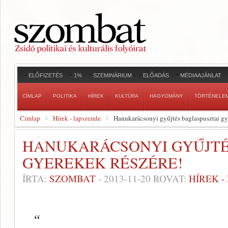
ELŐFIZETÉS
1%
SZEMINÁRIUM
ELŐADÁS
MÉDIAAJÁNLAT
CÍMLAP
POLITIKA
HÍREK
KULTÚRA
HAGYOMÁNY
TÖRTÉNELE
Címlap
Hírek - lapszemle
Hanukarácsonyi gyűjtés baglaspusztai gy
HANUKARÁCSONYI GYŰJTÉ
GYEREKEK RÉSZÉRE!
ÍRTA:
SZOMBAT
-
2013-11-20
ROVAT:
HÍREK 