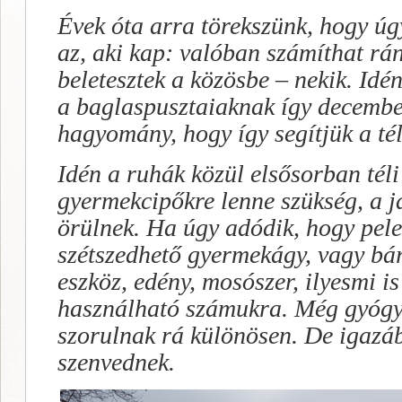
Évek óta arra törekszünk, hogy úg
az, aki kap: valóban számíthat rá
beletesztek a közösbe – nekik. Idé
a baglaspusztaiaknak így decembe
hagyomány, hogy így segítjük a téli
Idén a ruhák közül elsősorban téli
gyermekcipőkre lenne szükség, a 
örülnek. Ha úgy adódik, hogy pele
szétszedhető gyermekágy, vagy bá
eszköz, edény, mosószer, ilyesmi 
használható számukra. Még gyógy
szorulnak rá különösen. De igazá
szenvednek.