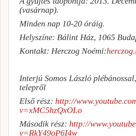
A gyűjtés időpontja: 2013. Decembe
(vasárnap).
Minden nap 10-20 óráig.
Helyszíne: Bálint Ház, 1065 Budap
Kontakt: Herczog Noémi:
herczog
Interjú Somos László plébánossal, 
telepről
Első rész:
http://www.youtube.co
v=xMC5hzQxOLo
Második rész:
http://www.youtube
v=RkY49oP6I4w