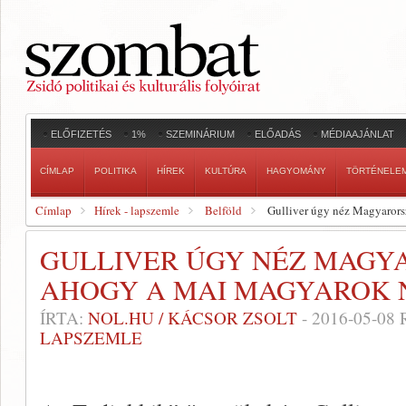
ELŐFIZETÉS
1%
SZEMINÁRIUM
ELŐADÁS
MÉDIAAJÁNLAT
CÍMLAP
POLITIKA
HÍREK
KULTÚRA
HAGYOMÁNY
TÖRTÉNELE
Címlap
Hírek - lapszemle
Belföld
Gulliver úgy néz Magyaror
GULLIVER ÚGY NÉZ MAGY
AHOGY A MAI MAGYAROK
ÍRTA:
NOL.HU / KÁCSOR ZSOLT
-
2016-05-08
LAPSZEMLE