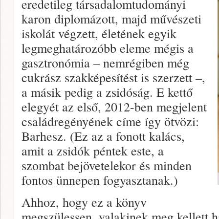
eredetileg társadalomtudományi
karon diplomázott, majd művészeti
iskolát végzett, életének egyik
legmeghatározóbb eleme mégis a
gasztronómia – nemrégiben még
cukrász szakképesítést is szerzett –,
a másik pedig a zsidóság. E kettő
elegyét az első, 2012-ben megjelent
családregényének címe így ötvözi:
Barhesz. (Ez az a fonott kalács,
amit a zsidók péntek este, a
szombat bejövetelekor és minden
fontos ünnepen fogyasztanak.)
Ahhoz, hogy ez a könyv
megszülessen, valakinek meg kellett h