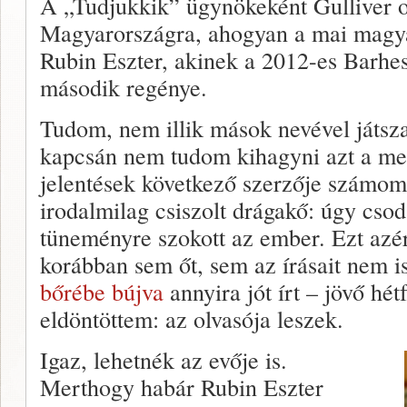
A „Tudjukkik” ügynökeként Gulliver ol
Magyarországra, ahogyan a mai magya
Rubin Eszter, akinek a 2012-es Barhes
második regénye.
Tudom, nem illik mások nevével játsza
kapcsán nem tudom kihagyni azt a meg
jelentések következő szerzője számomr
irodalmilag csiszolt drágakő: úgy cso
tüneményre szokott az ember. Ezt azé
korábban sem őt, sem az írásait nem
bőrébe bújva
annyira jót írt – jövő hé
eldöntöttem: az olvasója leszek.
Igaz, lehetnék az evője is.
Merthogy habár Rubin Eszter