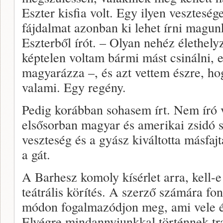
Eszter kisfia volt. Egy ilyen vesztesége
fájdalmat azonban ki lehet írni magun
Eszterből írót. – Olyan nehéz élethel
képtelen voltam bármi mást csinálni, e
magyarázza –, és azt vettem észre, ho
valami. Egy regény.
Pedig korábban sohasem írt. Nem író 
elsősorban magyar és amerikai zsidó s
veszteség és a gyász kiváltotta másfaj
a gát.
A Barhesz komoly kísérlet arra, kell-
teátrális körítés. A szerző számára fon
módon fogalmazódjon meg, ami vele és 
Elvégre mindannyiunkkal történnek t