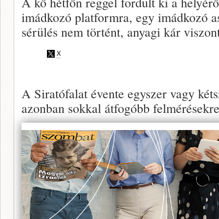
A kő hétfőn reggel fordult ki a helyéről
imádkozó platformra, egy imádkozó a
sérülés nem történt, anyagi kár viszont
A Siratófalat évente egyszer vagy kéts
azonban sokkal átfogóbb felmérésekre