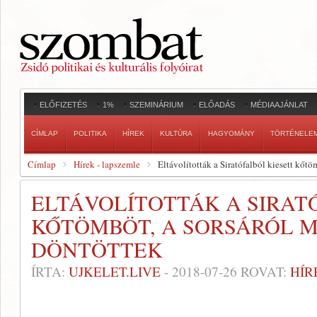
ELŐFIZETÉS
1%
SZEMINÁRIUM
ELŐADÁS
MÉDIAAJÁNLAT
CÍMLAP
POLITIKA
HÍREK
KULTÚRA
HAGYOMÁNY
TÖRTÉNELE
Címlap
Hírek - lapszemle
Eltávolították a Siratófalból kiesett kőt
ELTÁVOLÍTOTTÁK A SIRAT
KŐTÖMBÖT, A SORSÁRÓL 
DÖNTÖTTEK
ÍRTA:
UJKELET.LIVE
-
2018-07-26
ROVAT:
HÍR