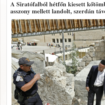
A Siratófalból hétfőn kiesett kőtö
asszony mellett landolt, szerdán távo