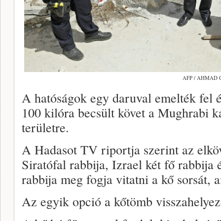
AFP / AHMAD
A hatóságok egy daruval emelték fel é
100 kilóra becsült követ a Mughrabi 
területre.
A Hadasot TV riportja szerint az elk
Siratófal rabbija, Izrael két fő rabbij
rabbija meg fogja vitatni a kő sorsát, 
Az egyik opció a kőtömb visszahelyez