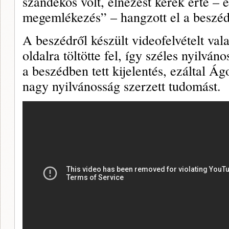
szándékos volt, elnézést kérek érte – 
megemlékezés” – hangzott el a beszé
A beszédről készült videofelvételt va
oldalra töltötte fel, így széles nyilvá
a beszédben tett kijelentés, ezáltal Ág
nagy nyilvánosság szerzett tudomást.