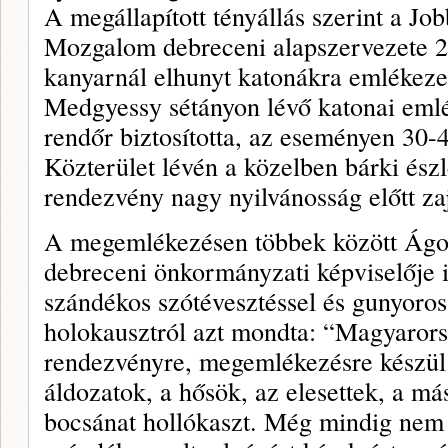
A megállapított tényállás szerint a J
Mozgalom debreceni alapszervezete 2
kanyarnál elhunyt katonákra emlékeze
Medgyessy sétányon lévő katonai eml
rendőr biztosította, az eseményen 30-40
Közterület lévén a közelben bárki észl
rendezvény nagy nyilvánosság előtt zaj
A megemlékezésen többek között Ágos
debreceni önkormányzati képviselője is
szándékos szótévesztéssel és gunyor
holokausztról azt mondta: “Magyaror
rendezvényre, megemlékezésre készül
áldozatok, a hősök, az elesettek, a m
bocsánat hollókaszt. Még mindig nem 