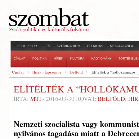
ELŐFIZETÉS
1%
SZEMINÁRIUM
ELŐADÁS
MÉDIAAJÁNLAT
CÍMLAP
POLITIKA
HÍREK
KULTÚRA
HAGYOMÁNY
TÖRTÉNELE
Címlap
Hírek - lapszemle
Belföld
Elítélték a “hollókamuzós” 
ELÍTÉLTÉK A “HOLLÓKAMU
ÍRTA:
MTI
-
2016-03-30
ROVAT:
BELFÖLD
,
HÍR
Nemzeti szocialista vagy kommunis
nyilvános tagadása miatt a Debrece