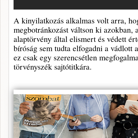
A kinyilatkozás alkalmas volt arra, ho
megbotránkozást váltson ki azokban, a
alaptörvény által elismert és védett é
bíróság sem tudta elfogadni a vádlott 
ez csak egy szerencsétlen megfogalmaz
törvényszék sajtótitkára.