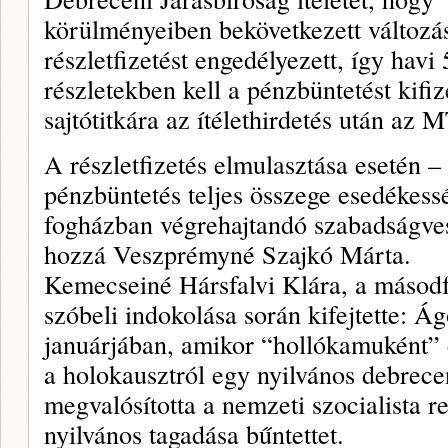
körülményeiben bekövetkezett változás
részletfizetést engedélyezett, így havi 
részletekben kell a pénzbüntetést kifiz
sajtótitkára az ítélethirdetés után az M
A részletfizetés elmulasztása esetén –
pénzbüntetés teljes összege esedékessé
fogházban végrehajtandó szabadságveszt
hozzá Veszprémyné Szajkó Márta.
Kemecseiné Hársfalvi Klára, a másodf
szóbeli indokolása során kifejtette: Á
januárjában, amikor “hollókamuként” é
a holokausztról egy nyilvános debrec
megvalósította a nemzeti szocialista 
nyilvános tagadása bűntettet.