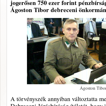
jogerősen 750 ezer forint pénzbírság
Ágoston Tibor debreceni önkormány
Ágoston Tibo
A törvényszék annyiban változtatta me
Debreceni Járásbíróság ítéletét, hogy 