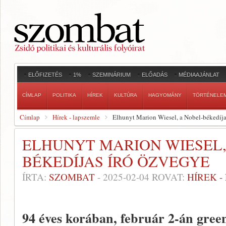
ELŐFIZETÉS
1%
SZEMINÁRIUM
ELŐADÁS
MÉDIAAJÁNLAT
CÍMLAP
POLITIKA
HÍREK
KULTÚRA
HAGYOMÁNY
TÖRTÉNELE
Címlap
Hírek - lapszemle
Elhunyt Marion Wiesel, a Nobel-békedíja
ELHUNYT MARION WIESEL,
BÉKEDÍJAS ÍRÓ ÖZVEGYE
ÍRTA:
SZOMBAT
-
2025-02-04
ROVAT:
HÍREK 
94 éves korában, február 2-án gree