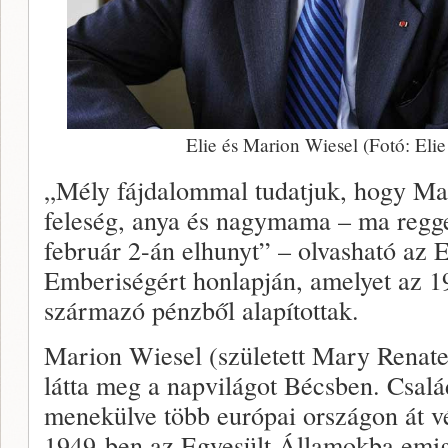
Elie és Marion Wiesel (Fotó: Eli
„Mély fájdalommal tudatjuk, hogy Mar
feleség, anya és nagymama – ma regge
február 2-án elhunyt” – olvasható az 
Emberiségért honlapján, amelyet az 1
származó pénzből alapítottak.
Marion Wiesel (született Mary Renate
látta meg a napvilágot Bécsben. Csalá
menekülve több európai országon át vé
1949-ben az Egyesült Államokba emig