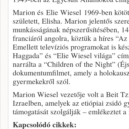
Marion és Elie Wiesel 1969-ben kötött
született, Elisha. Marion jelentős szere
munkásságának népszerűsítésében, 14 k
franciáról angolra, köztük a híres “Az
Emellett televíziós programokat is kés
Haggada” és “Elie Wiesel világa” címm
narrálta a “Children of the Night” (É
dokumentumfilmet, amely a holokausz
gyermekekről szól.
Marion Wiesel vezetője volt a Beit T
Izraelben, amelyek az etiópiai zsidó 
támogatását szolgálják – emlékeztet a
Kapcsolódó cikkek: