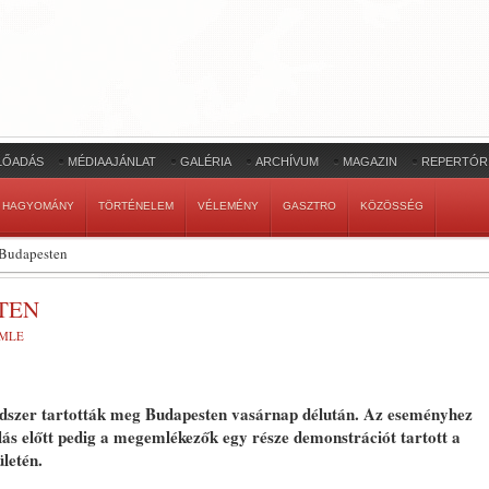
LŐADÁS
MÉDIAAJÁNLAT
GALÉRIA
ARCHÍVUM
MAGAZIN
REPERTÓR
HAGYOMÁNY
TÖRTÉNELEM
VÉLEMÉNY
GASZTRO
KÖZÖSSÉG
 Budapesten
TEN
EMLE
tedszer tartották meg Budapesten vasárnap délután. Az eseményhez
ás előtt pedig a megemlékezők egy része demonstrációt tartott a
letén.