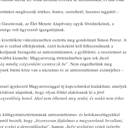
ünket megfosszák értékes, fontos, szerethető, hasznos tagjaitól –
EMLÉKTÁBLÁT Á
ai Gusztávnak, az Élet Menete Alapítvány egyik fővédnökének, a
A KÖRÖSTARCSÁ
tsége volt ügyvezető igazgatójának.
ELHURCOLT ZSI
TISZTELETÉRE
ás kivetítőkön videoüzenetben osztotta meg gondolatait Simon Peresz.
A
em is szabad elfelejtenünk, ezért leckeként kell felhasználnunk a
kodjanak beengedni az antiszemitizmust, a gyűlöletet, a rasszizmust az
Továbbá kiemelte: Magyarország történelmében igen sok dicső
ég mindig szégyenként szennyezik be
”. Nem engedhetünk meg
ynek bármi köze van a nácizmus és az antiszemitizmus eszméjéhez –
Izrael igyekezett Magyarországgal új kapcsolatokat kialakítani, amelyek
désen alapulnak, hogy olyan földet alakítsanak ki a jövő
 egyenlőség honol. Ahol nem ölhetnek meg senkit, és senkit nem érhet
k külügyminisztériumának antiszemitizmus- és holokausztügyekkel
rról beszélt, hogy „
bizonyosan fájdalmas a magyaroknak bevallani,
re ezeket a deportálásokat
”, hanem „
helyi segítséget vettek igénybe