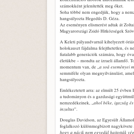
számokként jelenítették meg őket.
Soha többé nem engedjük, hogy a nemzet
hangsúlyozta Hegedűs D. Géza.
Az eseményen elismerést adtak át Zolt
Magyarországi Zsidó Hitközségek Szöve
A Keleti pályaudvarnál kihelyezett óri
holokauszt fájdalma felejthetetlen, és n
fiatalabb generációk számára, hogy óva
életükbe
– mondta az izraeli államfő. 
momentum van, de „
a soá eseményei m
semmiféle olyan megnyilvánulást, amel
hangsúlyozta.
Emlékeztetett arra: az elmúlt 25 évben 
a tudományon és a gazdasági együttműkö
nemzedékeinek, „
ahol béke, igazság és
inzultus
”.
Douglas Davidson, az Egyesült Államo
foglalkozó különmegbízott nagykövete a
hogy a nácik nem egyedül hajtották vég