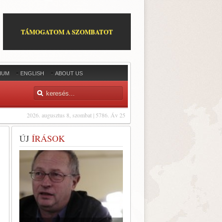
TÁMOGATOM A SZOMBATOT
IUM
ENGLISH
ABOUT US
2026. augusztus 8, szombat | 5786. Áv 25
ÚJ
ÍRÁSOK