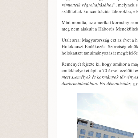
rémtetteik végrehajtásához
”, melynek s
szállítottak koncentrációs táborokba, 
Mint mondta, az amerikai kormány sem t
meg nem alakult a Háborús Menekültek B
Utalt arra: Magyarország ezt az évet a
Holokauszt Emlékezési Szövetség elnöki p
holokauszt tanulmányozását megfelelő
Reményét fejezte ki, hogy amikor a mag
emlékhelyeket épít a 70 évvel ezelőtti
mert személyek és kormányok törvényesít
diszkriminációban. Ezt démonizálás, gy