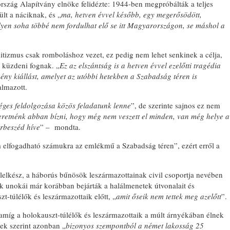
szág Alapítvány elnöke felidézte: 1944-ben megpróbálták a teljes
ült a náciknak, és „
ma, hetven évvel később, egy megerősödött,
lyen soha többé nem fordulhat elő se itt Magyarországon, se máshol a
mitizmus csak romboláshoz vezet, ez pedig nem lehet senkinek a célja,
 küzdeni fognak. „
Ez az elszántság is a hetven évvel ezelőtti tragédia
ny kiállást, amelyet az utóbbi hetekben a Szabadság téren is
almazott.
séges feldolgozása közös feladatunk lenne
”, de szerinte sajnos ez nem
eretnénk abban bízni, hogy még nem veszett el minden, van még helye a
rbeszéd híve
” – mondta.
 elfogadható számukra az emlékmű a Szabadság téren”, ezért erről a
 lelkész, a háborús bűnösök leszármazottainak civil csoportja nevében
ök unokái már korábban bejárták a halálmenetek útvonalait és
zt-túlélők és leszármazottaik előtt, „
amit őseik nem tettek meg azelőtt
”.
amíg a holokauszt-túlélők és leszármazottaik a múlt árnyékában élnek
sek szerint azonban „
bizonyos szempontból a német lakosság 25