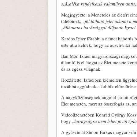
százaléka rendelkezik valamilyen antisze
Megjegyezte: a Menetelés az életért el
túlélőinek, „
jól látható jelet alkotni a 
„
állhatatos barátsággal álljanak Izrael 
Kardos Péter főrabbi a német háborús b
este útra kelnek, hogy az auschwitzi hal
Ilan Mor, Izrael magyarországi nagykö
államfő is ellátogat az Élet menete ker
és az egész világnak.
Hozzátette: Izraelben kiemelten figyel
továbbá aggódnak a Jobbik előretörése 
A nagyközönségnek angolul tartott rögt
Élet menetén, mert az összefogás az, a
Videoüzenetében Konrád György Kossuth
hogy „
hazugságra nem lehet jövőt épít
A gyászimát Simon Farkas magyar szárm