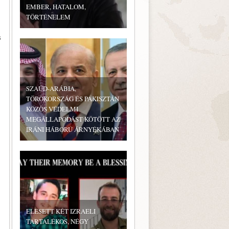
EMBER, HATALOM,
TÖRTÉNELEM
s
SZAÚD-ARÁBIA,
TÖRÖKORSZÁG ÉS PAKISZTÁN
KÖZÖS VÉDELMI
MEGÁLLAPODÁST KÖTÖTT AZ
IRÁNI HÁBORÚ ÁRNYÉKÁBAN
ELESETT KÉT IZRAELI
TARTALÉKOS, NÉGY