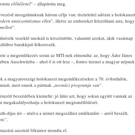
mita előítélettel
” – állapította meg.
nevezésű mozgalmuknak három célja van: tisztelettel adózni a holokausz
modern antiszemitizmus ellen
”, illetve az embereket felszólítani arra, hogy
mellett
”.
űnösök vezeklő unokáit is köszöntötte, valamint azokat, akik vasárnap
áltábor barakkjait felkeressék.
vete a megemlékezés során az MTI-nek elmondta: az, hogy Áder János
etében Auschwitzba – ahol ő is ott lesz –, fontos üzenet a magyar népnek
nek a magyarországi holokauszt megemlékezésekre a 70. évfordulón,
miatt, mert ennek a pártnak „
neonáci programja van
”.
önzött beszédében kiemelte: jó látni azt, hogy sokan együtt vannak az
mi megakadályozhatja a holokauszt megismétlődését.
-díjas író – utalva a német megszállási emlékműre – arról beszélt,
eni”
.
azású ausztrál főkántor mondta el.