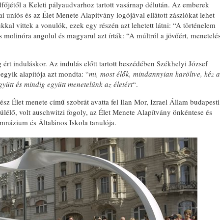
dfőjétől a Keleti pályaudvarhoz tartott vasárnap délután.
Az emberek
i uniós és az Élet Menete Alapítvány logójával ellátott zászlókat lehet
al vittek a vonulók, ezek egy részén azt lehetett látni: “A történelem
s molinóra angolul és magyarul azt írták: “A múltról a jövőért, menetelé
 ért induláskor. Az indulás előtt tartott beszédében Székhelyi József
egyik alapítója azt mondta: “
mi, most élők, mindannyian karöltve, kéz a
együtt és mindig együtt menetelünk az életért
“.
 Élet menete című szobrát avatta fel Ilan Mor, Izrael Állam budapesti
lélő, volt auschwitzi fogoly, az Élet Menete Alapítvány önkéntese és
mnázium és Általános Iskola tanulója.