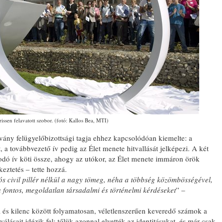
rissen felavatott szobor. (fotó: Kallos Bea, MTI)
ány felügyelőbizottsági tagja ehhez kapcsolódóan kiemelte: a
 a továbbvezető ív pedig az Élet menete hitvallását jelképezi. A két
dó ív köti össze, ahogy az utókor, az Élet menete immáron örök
eztetés – tette hozzá.
vós civil pillér nélkül a nagy tömeg, néha a többség közömbösségével,
 fontos, megoldatlan társadalmi és történelmi kérdéseket
” –
és kilenc között folyamatosan, véletlenszerűen keveredő számok a
álásait idézik fel: tőlük azonnal elvették az identitásukat, és már csak