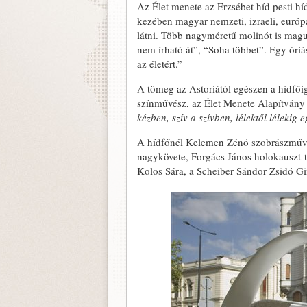
Az Élet menete az Erzsébet híd pesti hí
kezében magyar nemzeti, izraeli, európa
látni. T
öbb nagyméretű molinót is magukk
nem írható át”, “Soha többet”. Egy óriá
az életért.”
A tömeg az Astoriától egészen a hídfőig
színművész, az Élet Menete Alapítvány 
kézben, szív a szívben, lélektől lélekig 
A hídfőnél Kelemen Zénó szobrászművész
nagykövete, Forgács János holokauszt-tú
Kolos Sára, a Scheiber Sándor Zsidó Gi