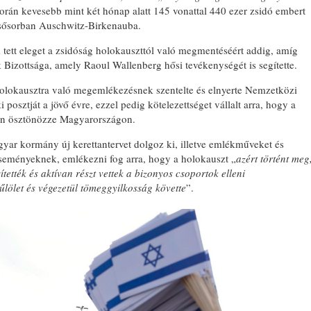
orán kevesebb mint két hónap alatt 145 vonattal 440 ezer zsidó embert
elsősorban Auschwitz-Birkenauba.
ett eleget a zsidóság holokauszttól való megmentéséért addig, amíg
izottsága, amely Raoul Wallenberg hősi tevékenységét is segítette.
 holokausztra való megemlékezésnek szentelte és elnyerte Nemzetközi
osztját a jövő évre, ezzel pedig kötelezettséget vállalt arra, hogy a
en ösztönözze Magyarországon.
yar kormány új kerettantervet dolgoz ki, illetve emlékműveket és
 eseményeknek, emlékezni fog arra, hogy a holokauszt „
azért történt meg
ették és aktívan részt vettek a bizonyos csoportok elleni
űlölet és végezetül tömeggyilkosság követte
”.