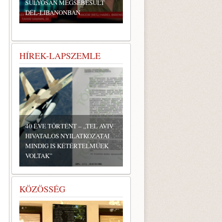
SÚLYOSAN MEGSEBESÜLT
DÉL-LIBANONBAN
HÍREK-LAPSZEMLE
40 ÉVE TÖRTÉNT – „TEL AVIV
HIVATALOS NYILATKOZATAI
MINDIG IS KÉTÉRTELMŰEK
VOLTAK”
KÖZÖSSÉG