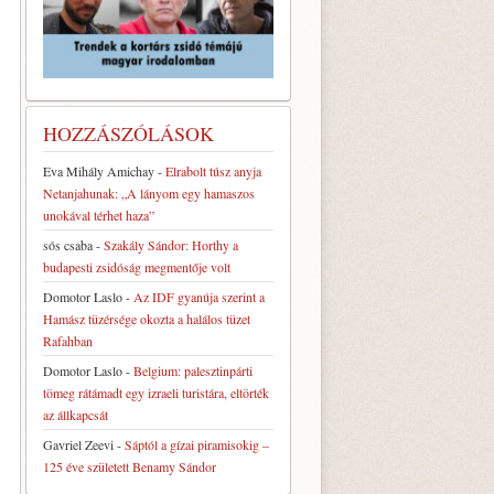
HOZZÁSZÓLÁSOK
Eva Mihály Amichay
-
Elrabolt túsz anyja
Netanjahunak: „A lányom egy hamaszos
unokával térhet haza”
sós csaba
-
Szakály Sándor: Horthy a
,
budapesti zsidóság megmentője volt
Domotor Laslo
-
Az IDF gyanúja szerint a
Hamász tüzérsége okozta a halálos tüzet
Rafahban
Domotor Laslo
-
Belgium: palesztinpárti
tömeg rátámadt egy izraeli turistára, eltörték
az állkapcsát
Gavriel Zeevi
-
Sáptól a gízai piramisokig –
125 éve született Benamy Sándor