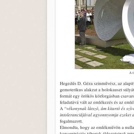
A f
Hegedűs D. Géza színművész, az alapítv
gemoterikus alakzat a holokauszt súlyát,
formát egy örökös körforgásban csavaro
feladatává vált az emlékezés és az emlék
A “
vékonynak látszó, ám kitartó és szí
intoleranciájával agyonnyomja ezeket a
fogalmazott.
Elmondta, hogy az emlékművön a nulla 
koncentrációs táborok áldozatainak tetov