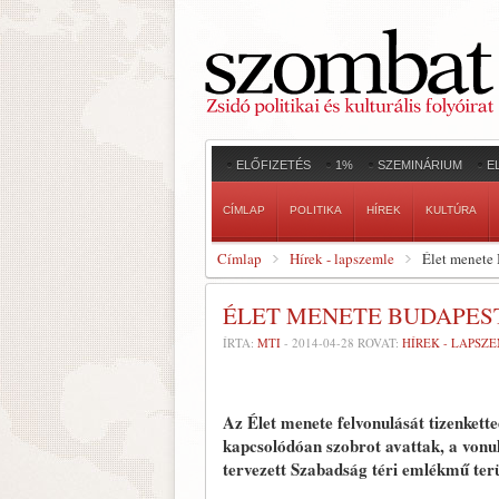
ELŐFIZETÉS
1%
SZEMINÁRIUM
E
CÍMLAP
POLITIKA
HÍREK
KULTÚRA
Címlap
Hírek - lapszemle
Élet menete
ÉLET MENETE BUDAPES
ÍRTA:
MTI
-
2014-04-28
ROVAT:
HÍREK - LAPSZ
Az Élet menete felvonulását tizenket
kapcsolódóan szobrot avattak, a vonul
tervezett Szabadság téri emlékmű terü