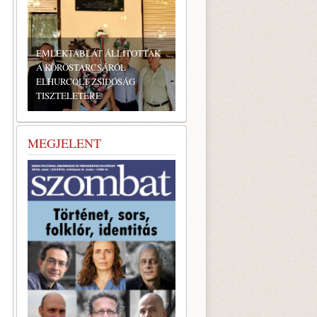
LLÍTOTTAK
RÓL
DÓSÁG
BONYHÁDI ZSIDÓ NAPOK
MEGJELENT