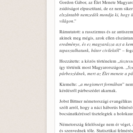
Gordon Gábor, az Élet Menete Magyaror
zsidóságot elpusztítani, de ez nem siker
elszántabb nemzedék mondja ki, hogy i
világon
.”
Rámutatott: a rasszizmus és az antisze
akinek meg mégis, azok ellen elszántan
eredménye, és ez magyarázza azt a kemé
tapasztalhatunk, bátor civilektől
” – fog
Hozzátette: a közös történelem „
tisztes
így történik most Magyarországon. „
Sz
párbeszédnek, mert az Élet menete a pá
Kiemelte: „
a megismert formában
” nem
kérdésről párbeszédet akarnak.
Jobst Bittner németországi evangélikus
szólt arról, hogy a náci háborús bűnös
bocsánatkéréssel tisztelegtek a holokaus
Németország felelőssége nem ér véget, 
és szenvednek tőle. Statisztikai felméré