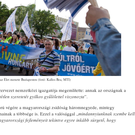
az Élet menete Budapesten (fotó: Kallos Bea, MTI)
szervezet nemzetközi igazgatója megemlítette: annak az országnak a
étlen szeretetét gyilkos gyűlölettel viszonozta
”.
ború végére a magyarországi zsidóság háromnegyede, mintegy
nainak a többsége is. Ezzel a valósággal „
mindannyiunknak szembe kell
agyarországi fejleményeit tekintve egyre inkább sürgető, hogy