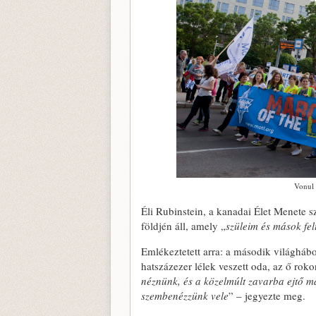
Vonul 
Éli Rubinstein, a kanadai Élet Menete 
földjén áll, amely „
szüleim és mások felt
Emlékeztetett arra: a második világhá
hatszázezer lélek veszett oda, az ő roko
néznünk, és a közelmúlt zavarba ejtő m
szembenézzünk vele
” – jegyezte meg.