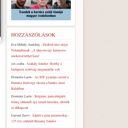
HOZZÁSZÓLÁSOK
Eva Mihály Amichay
-
Elrabolt túsz anyja
Netanjahunak: „A lányom egy hamaszos
unokával térhet haza”
sós csaba
-
Szakály Sándor: Horthy a
budapesti zsidóság megmentője volt
Domotor Laslo
-
Az IDF gyanúja szerint a
Hamász tüzérsége okozta a halálos tüzet
Rafahban
Domotor Laslo
-
Belgium: palesztinpárti
tömeg rátámadt egy izraeli turistára, eltörték
az állkapcsát
Gavriel Zeevi
-
Sáptól a gízai piramisokig –
125 éve született Benamy Sándor