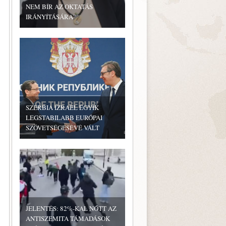
NEM BÍR AZ OKTATÁS
IRÁNYÍTÁSÁRA”
SZERBIA IZRAEL EGYIK
LEGSTABILABB EURÓPAI
SZÖVETSÉGESÉVÉ VÁLT
JELENTÉS: 82%-KAL NŐTT AZ
ANTISZEMITA TÁMADÁSOK