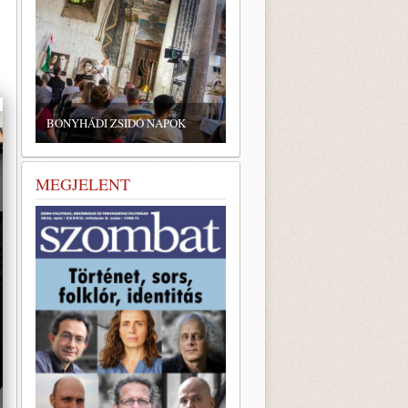
ZSIDÓ GASZTRONÓMIAI
TALÁLKOZÓ A BONYHÁDI
BONYHÁDI ZSIDÓ NAPOK
ZSINAGÓGÁBAN
MEGJELENT