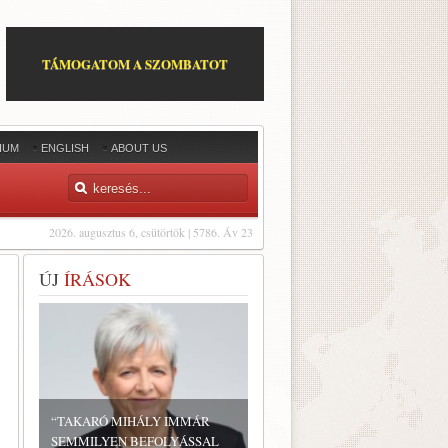
TÁMOGATOM A SZOMBATOT
IUM
ENGLISH
ABOUT US
2026. augusztus 6, csütörtök | 5786. Áv 23
ÚJ
ÍRÁSOK
“TAKARÓ MIHÁLY IMMÁR
SEMMILYEN BEFOLYÁSSAL