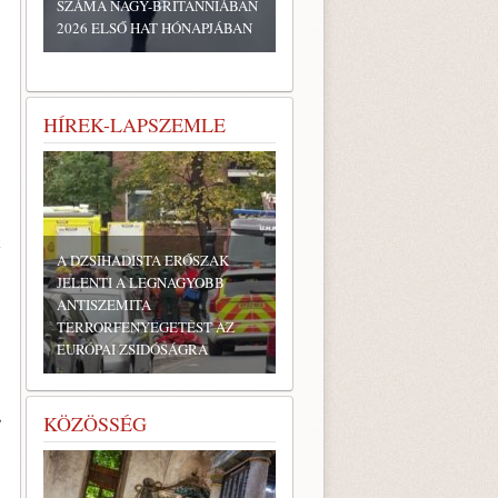
SZÁMA NAGY-BRITANNIÁBAN
2026 ELSŐ HAT HÓNAPJÁBAN
HÍREK-LAPSZEMLE
k
A DZSIHADISTA ERŐSZAK
JELENTI A LEGNAGYOBB
ANTISZEMITA
TERRORFENYEGETÉST AZ
EURÓPAI ZSIDÓSÁGRA
,
KÖZÖSSÉG