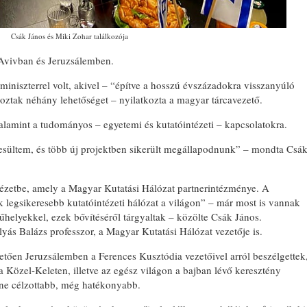
Csák János és Miki Zohar találkozója
l-Avivban és Jeruzsálemben.
 miniszterrel volt, akivel – “építve a hosszú évszázadokra visszanyúló
ztak néhány lehetőséget – nyilatkozta a magyar tárcavezető.
 valamint a tudományos – egyetemi és kutatóintézeti – kapcsolatokra.
esültem, és több új projektben sikerült megállapodnunk” – mondta Csá
tézetbe, amely a Magyar Kutatási Hálózat partnerintézménye. A
legsikeresebb kutatóintézeti hálózat a világon” – már most is vannak
elyekkel, ezek bővítéséről tárgyaltak – közölte Csák János.
lyás Balázs professzor, a Magyar Kutatási Hálózat vezetője is.
vetően Jeruzsálemben a Ferences Kusztódia vezetőivel arról beszélgettek
özel-Keleten, illetve az egész világon a bajban lévő keresztény
ne célzottabb, még hatékonyabb.