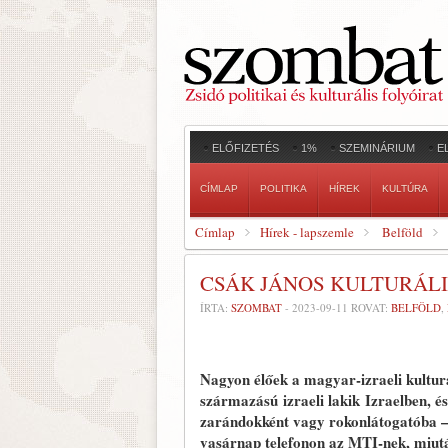
ELŐFIZETÉS
1%
SZEMINÁRIUM
E
CÍMLAP
POLITIKA
HÍREK
KULTÚRA
Címlap
Hírek - lapszemle
Belföld
CSÁK JÁNOS KULTURÁLI
ÍRTA:
SZOMBAT
-
2023-09-11
ROVAT:
BELFÖLD
,
Nagyon élőek a magyar-izraeli kultu
származású izraeli lakik Izraelben, é
zarándokként vagy rokonlátogatóba – 
vasárnap telefonon az MTI-nek, miutá