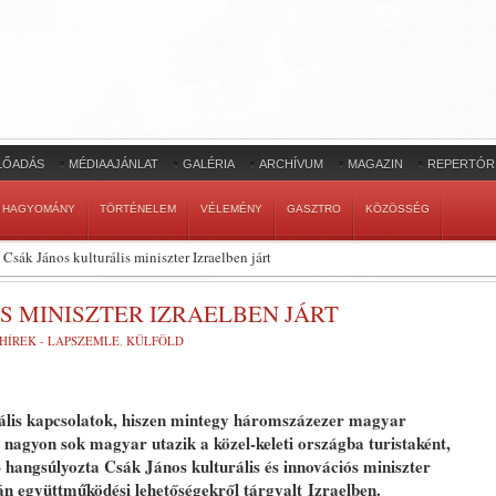
LŐADÁS
MÉDIAAJÁNLAT
GALÉRIA
ARCHÍVUM
MAGAZIN
REPERTÓR
HAGYOMÁNY
TÖRTÉNELEM
VÉLEMÉNY
GASZTRO
KÖZÖSSÉG
Csák János kulturális miniszter Izraelben járt
S MINISZTER IZRAELBEN JÁRT
HÍREK - LAPSZEMLE
,
KÜLFÖLD
rális kapcsolatok, hiszen mintegy háromszázezer magyar
s nagyon sok magyar utazik a közel-keleti országba turistaként,
hangsúlyozta Csák János kulturális és innovációs miniszter
n együttműködési lehetőségekről tárgyalt Izraelben.