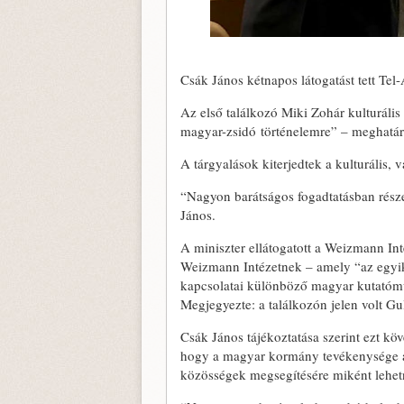
Csák János kétnapos látogatást tett Te
Az első találkozó Miki Zohár kulturális
magyar-zsidó történelemre” – meghatáro
A tárgyalások kiterjedtek a kulturális,
“Nagyon barátságos fogadtatásban rész
János.
A miniszter ellátogatott a Weizmann In
Weizmann Intézetnek – amely “az egyik 
kapcsolatai különböző magyar kutatóműh
Megjegyezte: a találkozón jelen volt Gu
Csák János tájékoztatása szerint ezt kö
hogy a magyar kormány tevékenysége a K
közösségek megsegítésére miként lehet