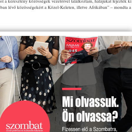
l a keresztény közösségek vezetőivel találkoztam, hálájukat fejezték ki
jban lévő közösségekért a Közel-Keleten, illetve Afrikában” – mondta a