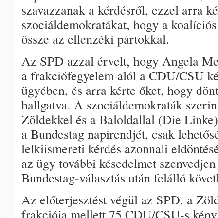
szavazzanak a kérdésről, ezzel arra ké
szociáldemokratákat, hogy a koalíciós
össze az ellenzéki pártokkal.
Az SPD azzal érvelt, hogy Angela Me
a frakciófegyelem alól a CDU/CSU ké
ügyében, és arra kérte őket, hogy dön
hallgatva. A szociáldemokraták szerin
Zöldekkel és a Baloldallal (Die Linke
a Bundestag napirendjét, csak lehetősé
lelkiismereti kérdés azonnali eldönté
az ügy további késedelmet szenvedjen
Bundestag-választás után felálló köve
Az előterjesztést végül az SPD, a Zöld
frakciója mellett 75 CDU/CSU-s képvi