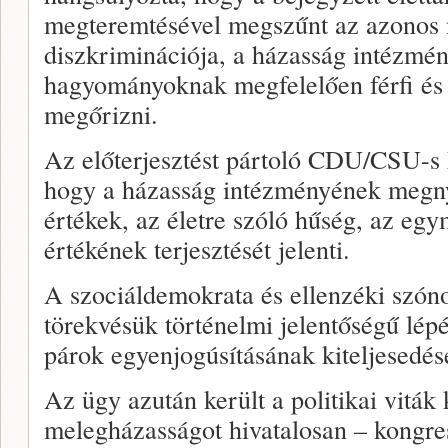
megteremtésével megszűnt az azonos
diszkriminációja, a házasság intézmén
hagyományoknak megfelelően férfi és 
megőrizni.
Az előterjesztést pártoló CDU/CSU-s k
hogy a házasság intézményének megny
értékek, az életre szóló hűség, az egym
értékének terjesztését jelenti.
A szociáldemokrata és ellenzéki szón
törekvésük történelmi jelentőségű lé
párok egyenjogúsításának kiteljesedés
Az ügy azután került a politikai viták
melegházasságot hivatalosan – kongres