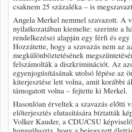
csaknem 25 százaléka – is megszavazt
Angela Merkel nemmel szavazott. A vo
nyilatkozatában kiemelte: szerinte a 
rendelkezései alapján egy férfi és egy 
Hozzátette, hogy a szavazás nem az 
megkülönböztetésének megszüntetésér
felszámolták a diszkriminációt. Az a
egyenjogúsításának utolsó lépése az ö
kiterjesztése lett volna, amit korábbi á
támogatott volna – fejtette ki Merkel.
Hasonlóan érveltek a szavazás előtti v
előterjesztés elutasítására bíztatták ké
Volker Kauder, a CDU/CSU képviselőc
hangsúlyozta, hogy a bejegyzett élett