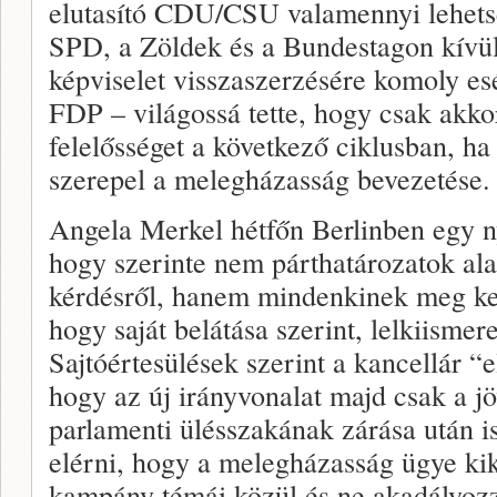
elutasító CDU/CSU valamennyi lehetsé
SPD, a Zöldek és a Bundestagon kívül
képviselet visszaszerzésére komoly esé
FDP – világossá tette, hogy csak akko
felelősséget a következő ciklusban, 
szerepel a melegházasság bevezetése.
Angela Merkel hétfőn Berlinben egy n
hogy szerinte nem párthatározatok ala
kérdésről, hanem mindenkinek meg kell
hogy saját belátása szerint, lelkiismere
Sajtóértesülések szerint a kancellár “e
hogy az új irányvonalat majd csak a jö
parlamenti ülésszakának zárása után is
elérni, hogy a melegházasság ügye kik
kampány témái közül és ne akadályoz