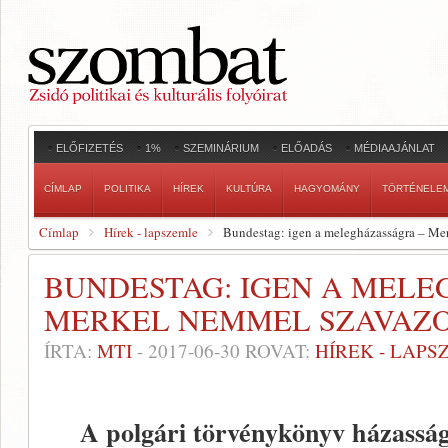
ELŐFIZETÉS
1%
SZEMINÁRIUM
ELŐADÁS
MÉDIAAJÁNLAT
CÍMLAP
POLITIKA
HÍREK
KULTÚRA
HAGYOMÁNY
TÖRTÉNELE
Címlap
Hírek - lapszemle
Bundestag: igen a melegházasságra – Me
BUNDESTAG: IGEN A MELE
MERKEL NEMMEL SZAVAZ
ÍRTA:
MTI
-
2017-06-30
ROVAT:
HÍREK - LAPS
A polgári törvénykönyv házasságró