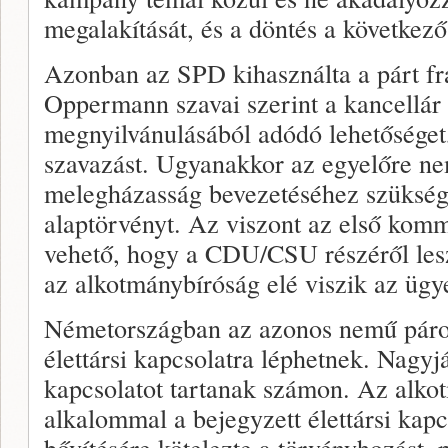
megalakítását, és a döntés a következ
Azonban az SPD kihasználta a párt f
Oppermann szavai szerint a kancellár 
megnyilvánulásából adódó lehetőséget,
szavazást. Ugyanakkor az egyelőre n
melegházasság bevezetéséhez szükség
alaptörvényt. Az viszont az első komm
vehető, hogy a CDU/CSU részéről lesz
az alkotmánybíróság elé viszik az ügye
Németországban az azonos nemű párok
élettársi kapcsolatra léphetnek. Nagyj
kapcsolatot tartanak számon. Az alko
alkalommal a bejegyzett élettársi kap
bővítésére kötelezte a törvényhozást, p