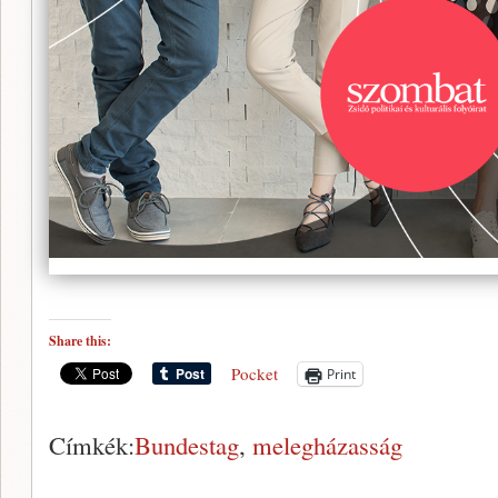
Share this:
Pocket
Print
Címkék:
Bundestag
,
melegházasság