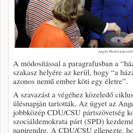
Angela Merkel képviselő
A módosítással a paragrafusban a “ház
szakasz helyére az kerül, hogy “a ház
azonos nemű ember köti egy életre”.
A szavazást a végéhez közeledő ciklus
ülésnapján tartották. Az ügyet az Ang
jobbközép CDU/CSU pártszövetség koal
szociáldemokrata párt (SPD) kezdemé
napirendre. A CDU/CSU ellenezte, ho