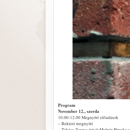
Program
November 12., szerda
10.00-12.00 Megnyitó előadások
– Rektori megnyitó
– Takács Zsuzsa írását Molnár Piroska 