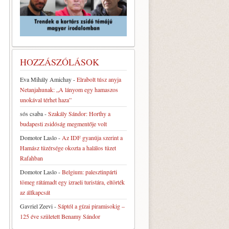
HOZZÁSZÓLÁSOK
Eva Mihály Amichay
-
Elrabolt túsz anyja
Netanjahunak: „A lányom egy hamaszos
unokával térhet haza”
sós csaba
-
Szakály Sándor: Horthy a
budapesti zsidóság megmentője volt
Domotor Laslo
-
Az IDF gyanúja szerint a
Hamász tüzérsége okozta a halálos tüzet
Rafahban
Domotor Laslo
-
Belgium: palesztinpárti
tömeg rátámadt egy izraeli turistára, eltörték
az állkapcsát
Gavriel Zeevi
-
Sáptól a gízai piramisokig –
125 éve született Benamy Sándor