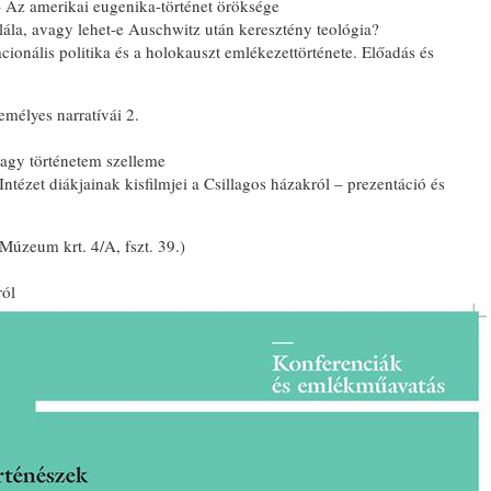
 – Az amerikai eugenika-történet öröksége
la, avagy lehet-e Auschwitz után keresztény teológia?
nális politika és a holokauszt emlékezettörténete. Előadás és
mélyes narratívái 2.
vagy történetem szelleme
ntézet diákjainak kisfilmjei a Csillagos házakról – prezentáció és
Múzeum krt. 4/A, fszt. 39.)
ról