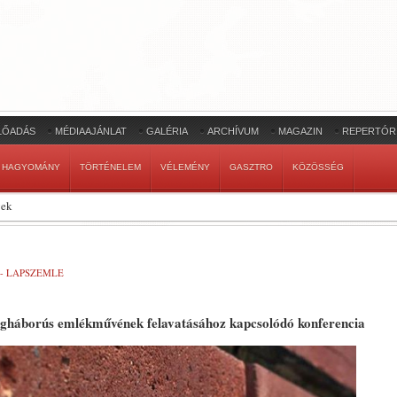
LŐADÁS
MÉDIAAJÁNLAT
GALÉRIA
ARCHÍVUM
MAGAZIN
REPERTÓR
HAGYOMÁNY
TÖRTÉNELEM
VÉLEMÉNY
GASZTRO
KÖZÖSSÉG
vek
 - LAPSZEMLE
ágháborús emlékművének felavatásához kapcsolódó konferencia