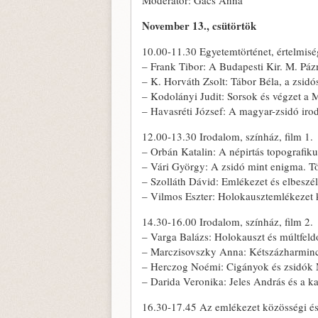
Moderátor: Gács Anna
November 13., csütörtök
10.00-11.30 Egyetemtörténet, értelmisé
– Frank Tibor: A Budapesti Kir. M. P
– K. Horváth Zsolt: Tábor Béla, a zsid
– Kodolányi Judit: Sorsok és végzet a M
– Havasréti József: A magyar-zsidó irod
12.00-13.30 Irodalom, színház, film 1.
– Orbán Katalin: A népirtás topografiku
– Vári György: A zsidó mint enigma. Tö
– Szolláth Dávid: Emlékezet és elbesz
– Vilmos Eszter: Holokausztemlékezet
14.30-16.00 Irodalom, színház, film 2.
– Varga Balázs: Holokauszt és múltfeld
– Marczisovszky Anna: Kétszázharminc
– Herczog Noémi: Cigányok és zsidók
– Darida Veronika: Jeles András és a k
16.30-17.45 Az emlékezet közösségi és 