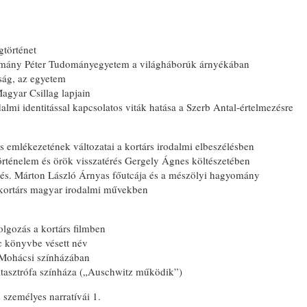
gtörténet
ázmány Péter Tudományegyetem a világháborúk árnyékában
óság, az egyetem
agyar Csillag lapjain
almi identitással kapcsolatos viták hatása a Szerb Antal-értelmezésre
s emlékezetének változatai a kortárs irodalmi elbeszélésben
rténelem és örök visszatérés Gergely Ágnes költészetében
élés. Márton László Árnyas főutcája és a mészölyi hagyomány
 kortárs magyar irodalmi művekben
olgozás a kortárs filmben
 könyvbe vésett név
 Mohácsi színházában
atasztrófa színháza („Auschwitz működik”)
személyes narratívái 1.