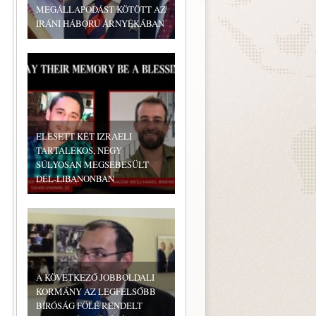
MEGÁLLAPODÁST KÖTÖTT AZ
IRÁNI HÁBORÚ ÁRNYÉKÁBAN
ELESETT KÉT IZRAELI
TARTALÉKOS, NÉGY
SÚLYOSAN MEGSEBESÜLT
DÉL-LIBANONBAN
A KÖVETKEZŐ JOBBOLDALI
KORMÁNY AZ LEGFELSŐBB
BÍRÓSÁG FÖLÉ RENDELT