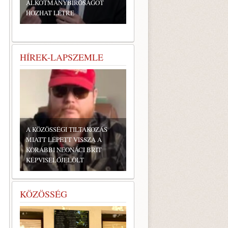
ALKOTMÁNYBÍRÓSÁGOT
HOZHAT LÉTRE
HÍREK-LAPSZEMLE
A KÖZÖSSÉGI TILTAKOZÁS
MIATT LÉPETT VISSZA A
KORÁBBI NEONÁCI BRIT
KÉPVISELŐJELÖLT
KÖZÖSSÉG