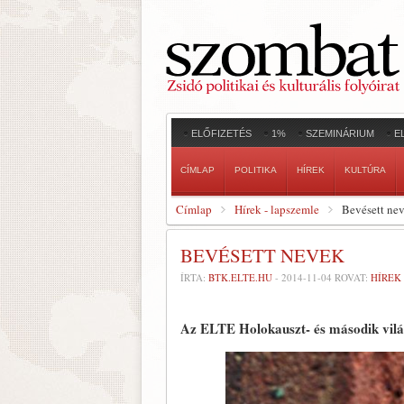
ELŐFIZETÉS
1%
SZEMINÁRIUM
E
CÍMLAP
POLITIKA
HÍREK
KULTÚRA
Címlap
Hírek - lapszemle
Bevésett ne
BEVÉSETT NEVEK
ÍRTA:
BTK.ELTE.HU
-
2014-11-04
ROVAT:
HÍREK
Az ELTE Holokauszt- és második vil