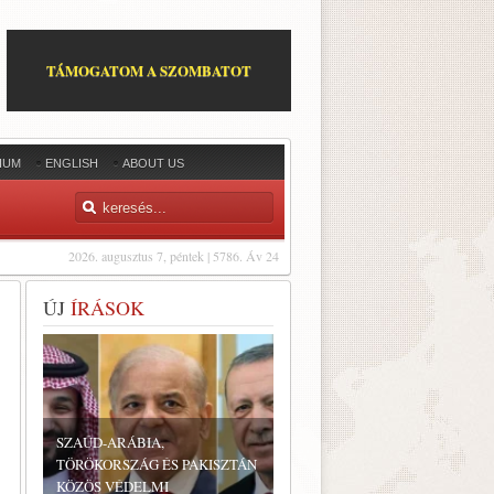
TÁMOGATOM A SZOMBATOT
IUM
ENGLISH
ABOUT US
2026. augusztus 7, péntek | 5786. Áv 24
ÚJ
ÍRÁSOK
SZAÚD-ARÁBIA,
TÖRÖKORSZÁG ÉS PAKISZTÁN
KÖZÖS VÉDELMI