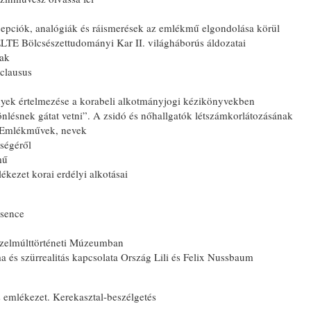
cepciók, analógiák és ráismerések az emlékmű elgondolása körül
LTE Bölcsészettudományi Kar II. világháborús áldozatai
zak
clausus
nyek értelmezése a korabeli alkotmányjogi kézikönyvekben
lésnek gátat vetni”. A zsidó és nőhallgatók létszámkorlátozásának
0 Emlékművek, nevek
ségéről
mű
kezet korai erdélyi alkotásai
bsence
Közelmúlttörténeti Múzeumban
ma és szürrealitás kapcsolata Ország Lili és Felix Nussbaum
 emlékezet. Kerekasztal-beszélgetés