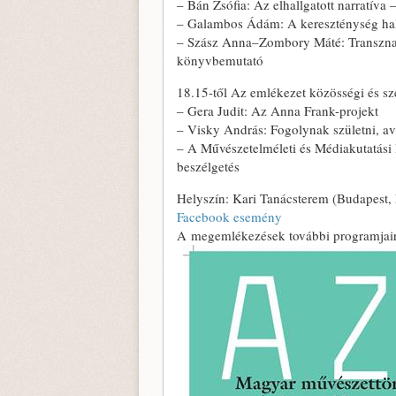
– Bán Zsófia: Az elhallgatott narratíva
– Galambos Ádám: A kereszténység halá
– Szász Anna–Zombory Máté: Transznacio
könyvbemutató
18.15-től Az emlékezet közösségi és sze
– Gera Judit: Az Anna Frank-projekt
– Visky András: Fogolynak születni, a
– A Művészetelméleti és Médiakutatási I
beszélgetés
Helyszín: Kari Tanácsterem (Budapest, 
Facebook esemény
A megemlékezések további programjai