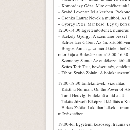
– Komoróczy Géza: Mire emlékezünk?
– Szabó Levente: Jel a kertben. Prekon
– Csonka Laura: Nevek a múltból. Az E
– György Péter: Már késő. Egy új kors
12.30-14.00 Egyetemtörténet, numerus 
– Székely György: A szemtanú beszél
– Schweitzer Gábor: Az ún. zsidótörvé
– Borgos Anna: „…a mértéktelen beözön
retorikája a Bölcsészkaron15.00-16.3
– Szemerey Samu: Az emlékezet térbeli
– Szűcs Teri: Test, bevésett név, emlék
– Tibori Szabó Zoltán: A holokausztemlé
17.00-18.30 Emlékművek, vizualitás
– Kristina Norman: On the Power of A
– Turai Hedvig: Emlékmű a híd alatt
– Takáts József: Elképzelt kiállítás a 
– Farkas Zsófia: Lakatlan lelkek – trau
művészetében
19.00-tól Egyetemi közösség, trauma és