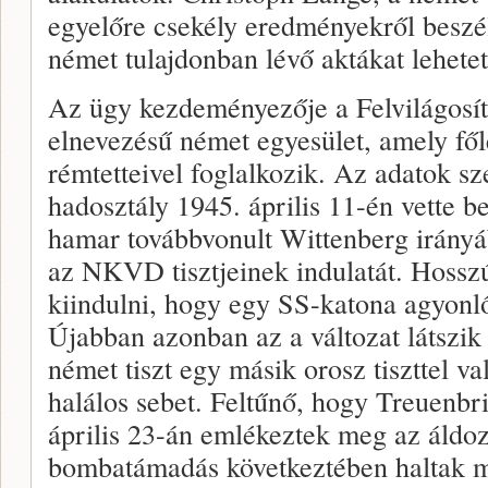
egyelőre csekély eredményekről beszél
német tulajdonban lévő aktákat lehete
Az ügy kezdeményezője a Felvilágosí
elnevezésű német egyesület, amely fő
rémtetteivel foglalkozik. Az adatok sze
hadosztály 1945. április 11-én vette b
hamar továbbvonult Wittenberg irányáb
az NKVD tisztjeinek indulatát. Hosszú 
kiindulni, hogy egy SS-katona agyonlőt
Újabban azonban az a változat látszik
német tiszt egy másik orosz tiszttel val
halálos sebet. Feltűnő, hogy Treuenbr
április 23-án emlékeztek meg az áldo
bombatámadás következtében haltak m