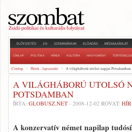
ELŐFIZETÉS
1%
SZEMINÁRIUM
ELŐADÁS
MÉDIAAJÁNLAT
CÍMLAP
POLITIKA
HÍREK
KULTÚRA
HAGYOMÁNY
TÖRTÉNELE
Címlap
Hírek - lapszemle
A világháború utolsó napjai Potsdamban
A VILÁGHÁBORÚ UTOLSÓ N
POTSDAMBAN
ÍRTA:
GLOBUSZ.NET
-
2008-12-02
ROVAT:
HÍR
A konzervatív német napilap tudósí