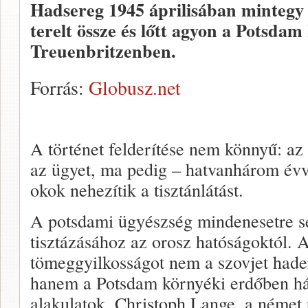
Hadsereg 1945 áprilisában mintegy 
terelt össze és lőtt agyon a Potsdam
Treuenbritzenben.
Forrás:
Globusz.net
A történet felderítése nem könnyű: a
az ügyet, ma pedig – hatvanhárom év
okok nehezítik a tisztánlátást.
A potsdami ügyészség mindenesetre se
tisztázásához az orosz hatóságoktól. A
tömeggyilkosságot nem a szovjet hader
hanem a Potsdam környéki erdőben 
alakulatok. Christoph Lange, a német