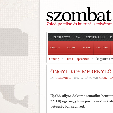
ELŐFIZETÉS
1%
SZEMINÁRIUM
E
CÍMLAP
POLITIKA
HÍREK
KULTÚRA
Címlap
Hírek - lapszemle
Öngyilkos me
ÖNGYILKOS MERÉNYLŐ 
ÍRTA:
SZOMBAT
-
2012-02-05
ROVAT:
HÍREK - 
Újabb súlyos dokumentumfilm bemutat
23:10) egy négyhónapos palesztin ki
betegségben szenved.