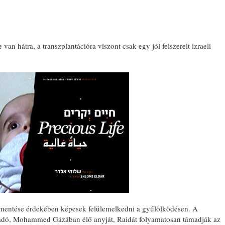
van hátra, a transzplantációra viszont csak egy jól felszerelt izraeli
egmentése érdekében képesek felülemelkedni a gyűlölködésen. A
adó, Mohammed Gázában élő anyját, Raidát folyamatosan támadják az