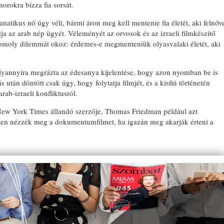
orokra bízza fia sorsát.
natikus nő úgy véli, bármi áron meg kell mentenie fia életét, aki felnőv
a az arab nép ügyét. Véleményét az orvosok és az izraeli filmkészítő
 komoly dilemmát okoz: érdemes-e megmenteniük olyasvalaki életét, aki
olyannyira megrázta az édesanya kijelentése, hogy azon nyomban be is
 után döntött csak úgy, hogy folytatja filmjét, és a kisfiú történetén
arab-izraeli konfliktusról.
 a New York Times állandó szerzője, Thomas Friedman például azt
en nézzék meg a dokumentumfilmet, ha igazán meg akarják érteni a