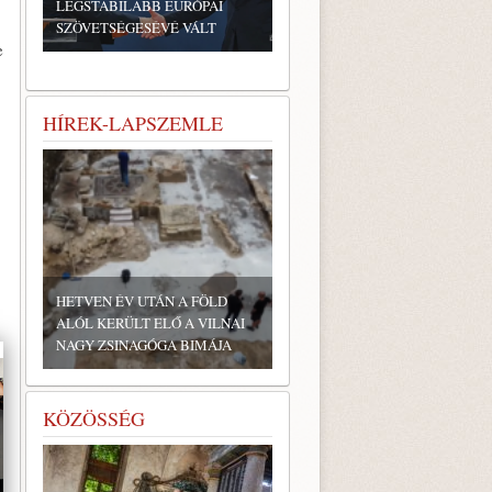
LEGSTABILABB EURÓPAI
SZÖVETSÉGESÉVÉ VÁLT
e
HÍREK-LAPSZEMLE
HETVEN ÉV UTÁN A FÖLD
ALÓL KERÜLT ELŐ A VILNAI
NAGY ZSINAGÓGA BIMÁJA
KÖZÖSSÉG