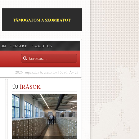
TÁMOGATOM A SZOMBATOT
IUM
ENGLISH
ABOUT US
2026. augusztus 6, csütörtök | 5786. Áv 23
ÚJ
ÍRÁSOK