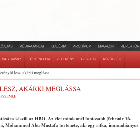
LŐADÁS
MÉDIAAJÁNLAT
GALÉRIA
ARCHÍVUM
MAGAZIN
REPERTÓR
HAGYOMÁNY
TÖRTÉNELEM
VÉLEMÉNY
GASZTRO
KÖZÖSSÉG
rénylő lesz, akárki meglássa
LESZ, AKÁRKI MEGLÁSSA
LAPSZEMLE
ására készül az HBO. Az élet mindennél fontosabb (február 16.
sfiú, Mohammed Abu-Mustafa története, aki egy ritka, immunhiányos