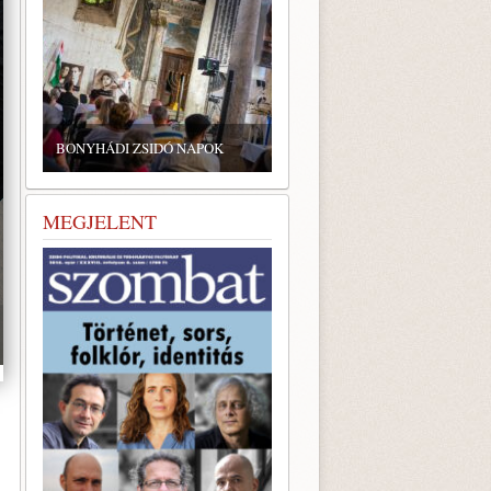
ZSIDÓ GASZTRONÓMIAI
TALÁLKOZÓ A BONYHÁDI
ZSINAGÓGÁBAN
MEGJELENT