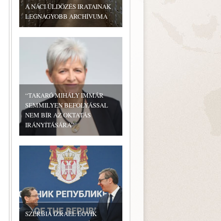
A NÁCI ÜLDÖZÉS IRATAINAK
LEGNAGYOBB ARCHÍVUMA
“TAKARÓ MIHÁLY IMMÁR
SEMMILYEN BEFOLYÁSSAL
NEM BÍR AZ OKTATÁS
IRÁNYÍTÁSÁRA”
SZERBIA IZRAEL EGYIK