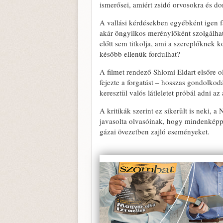
ismerősei, amiért zsidó orvosokra és don
A vallási kérdésekben egyébként igen fa
akár öngyilkos merénylőként szolgálhatj
előtt sem titkolja, ami a szereplőknek
később ellenük fordulhat?
A filmet rendező Shlomi Eldart elsőre 
fejezte a forgatást – hosszas gondolkodás
keresztül valós látleletet próbál adni az 
A kritikák szerint ez sikerült is neki,
javasolta olvasóinak, hogy mindenképp
gázai övezetben zajló eseményeket.