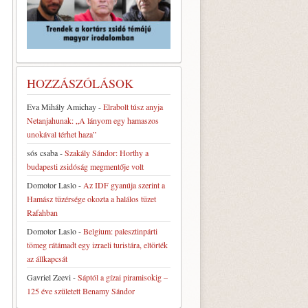
HOZZÁSZÓLÁSOK
Eva Mihály Amichay
-
Elrabolt túsz anyja
Netanjahunak: „A lányom egy hamaszos
unokával térhet haza”
sós csaba
-
Szakály Sándor: Horthy a
budapesti zsidóság megmentője volt
Domotor Laslo
-
Az IDF gyanúja szerint a
Hamász tüzérsége okozta a halálos tüzet
Rafahban
Domotor Laslo
-
Belgium: palesztinpárti
tömeg rátámadt egy izraeli turistára, eltörték
az állkapcsát
Gavriel Zeevi
-
Sáptól a gízai piramisokig –
125 éve született Benamy Sándor