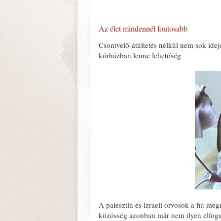
Az élet mindennél fontosabb
Csontvelő-átültetés nélkül nem sok ideje 
kórházban lenne lehetőség
A palesztin és izraeli orvosok a fiú m
közösség azonban már nem ilyen elfog