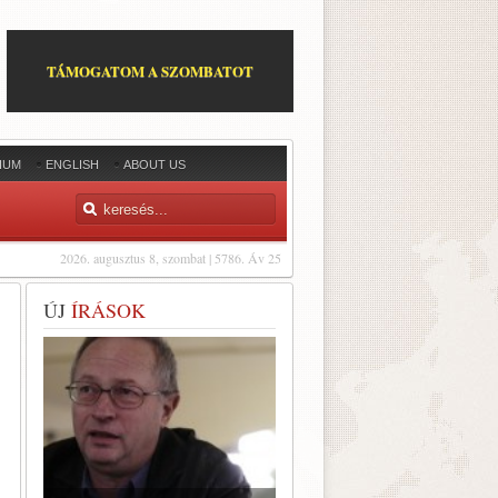
TÁMOGATOM A SZOMBATOT
IUM
ENGLISH
ABOUT US
2026. augusztus 8, szombat | 5786. Áv 25
ÚJ
ÍRÁSOK