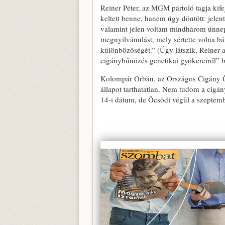
Reiner Péter, az MGM pártoló tagja kife
keltett benne, hanem úgy döntött: jele
valamint jelen voltam mindhárom ünnep
megnyilvánulást, mely sértette volna bár
különbözőségét.” (Úgy látszik, Reiner 
cigánybűnözés genetikai gyökereiről” be
Kolompár Orbán, az Országos Cigány Ön
állapot tarthatatlan. Nem tudom a cigá
14-i dátum, de Öcsödi végül a szeptembe