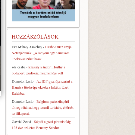
HOZZÁSZÓLÁSOK
Eva Mihály Amichay
-
Elrabolt túsz anyja
Netanjahunak: „A lányom egy hamaszos
unokával térhet haza”
sós csaba
-
Szakály Sándor: Horthy a
budapesti zsidóság megmentője volt
Domotor Laslo
-
Az IDF gyanúja szerint a
Hamász tüzérsége okozta a halálos tüzet
Rafahban
Domotor Laslo
-
Belgium: palesztinpárti
tömeg rátámadt egy izraeli turistára, eltörték
az állkapcsát
Gavriel Zeevi
-
Sáptól a gízai piramisokig –
125 éve született Benamy Sándor