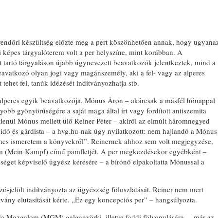
rendőri készültség előzte meg a pert köszönhetően annak, hogy ugyana
képes tárgyalóterem volt a per helyszíne, mint korábban. A
t tartó tárgyaláson újabb úgynevezett beavatkozók jelentkeztek, mind a
beavatkozó olyan jogi vagy magánszemély, aki a fel- vagy az alperes
tehet fel, tanúk idézését indítványozhatja stb.
 alperes egyik beavatkozója, Mónus Áron – akárcsak a másfél hónappal
yobb gyönyörűségére a saját maga által írt vagy fordított antiszemita
lenül Mónus mellett ülő Reiner Péter – akiről az elmúlt háromnegyed
idó és gárdista – a hvg.hu-nak úgy nyilatkozott: nem hajlandó a Mónus
incs ismeretem a könyvekről”. Reinernek ahhoz sem volt megjegyzése,
m (Mein Kampf) című pamfletjét. A per megkezdésekor egyébként –
zséget képviselő ügyész kérésére – a bírónő elpakoltatta Mónussal a
ó-jelölt indítványozta az ügyészség föloszlatását. Reiner nem mert
ítvány elutasítását kérte. „Ez egy koncepciós per” – hangsúlyozta.
a Mozgalom (MGM) galgagyörki, illetve faddi fölvonulására, – már az