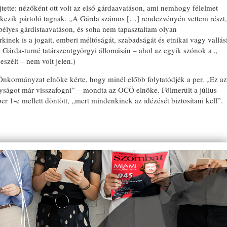
jtette: nézőként ott volt az első gárdaavatáson, ami nemhogy félelmet
ntkezik pártoló tagnak. „A Gárda számos […] rendezvényén vettem részt,
élyes gárdistaavatáson, és soha nem tapasztaltam olyan
kinek is a jogait, emberi méltóságát, szabadságát és etnikai vagy vallás
a Gárda-turné tatárszentgyörgyi állomásán – ahol az egyik szónok a „
szélt – nem volt jelen.)
kormányzat elnöke kérte, hogy minél előbb folytatódjék a per. „Ez az
nyságot már visszafogni” – mondta az OCÖ elnöke. Fölmerült a július
r 1-e mellett döntött, „mert mindenkinek az idézését biztosítani kell”.