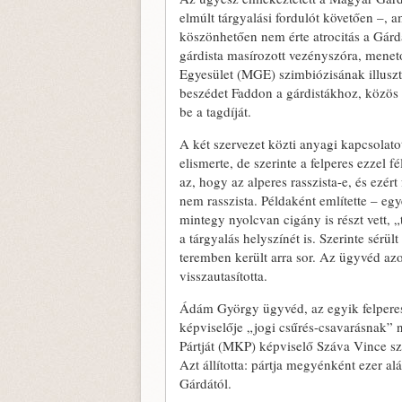
elmúlt tárgyalási fordulót követően –, a
köszönhetően nem érte atrocitás a Gárd
gárdista masírozott vezényszóra, men
Egyesület (MGE) szimbiózisának illusztr
beszédet Faddon a gárdistákhoz, közös
be a tagdíját.
A két szervezet közti anyagi kapcsolat
elismerte, de szerinte a felperes ezzel 
az, hogy az alperes rasszista-e, és ezér
nem rasszista. Példaként említette – e
mintegy nyolcvan cigány is részt vett,
a tárgyalás helyszínét is. Szerinte sér
teremben került arra sor. Az ügyvéd azo
visszautasította.
Ádám György ügyvéd, az egyik felperes
képviselője „jogi csűrés-csavarásnak”
Pártját (MKP) képviselő Száva Vince s
Azt állította: pártja megyénként ezer alá
Gárdától.