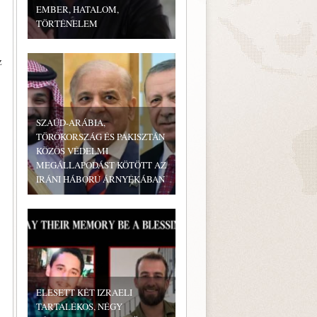
EMBER, HATALOM,
TÖRTÉNELEM
z
SZAÚD-ARÁBIA,
TÖRÖKORSZÁG ÉS PAKISZTÁN
KÖZÖS VÉDELMI
MEGÁLLAPODÁST KÖTÖTT AZ
IRÁNI HÁBORÚ ÁRNYÉKÁBAN
ELESETT KÉT IZRAELI
TARTALÉKOS, NÉGY