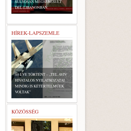
SÚLYOSAN MEGSEBESÜLT
DÉL-LIBANONBAN
HÍREK-LAPSZEMLE
40 ÉVE TÖRTÉNT – „TEL AVIV
HIVATALOS NYILATKOZATAI
MINDIG IS KÉTÉRTELMŰEK
VOLTAK”
KÖZÖSSÉG