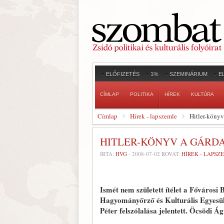
ELŐFIZETÉS
1%
SZEMINÁRIUM
E
CÍMLAP
POLITIKA
HÍREK
KULTÚRA
Címlap
Hírek - lapszemle
Hitler-könyv
HITLER-KÖNYV A GÁRD
ÍRTA:
HVG
-
2008-07-02
ROVAT:
HÍREK - LAPSZ
Ismét nem született ítélet a Főváros
Hagyományőrző és Kulturális Egyesüle
Péter felszólalása jelentett. Öcsödi Á