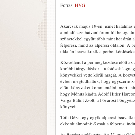
Forrás:
HVG
Akárcsak május 19-én, ismét hatalmas 
a mindössze hatvanhárom főt befogadni 
szünetekkel együtt több mint hét órán á
felperesi, mind az alperesi oldalon. A 
oldalán beavatkozik a perbe: kérdéseket 
Közvetlenül a per megkezdése előtt az
korábbi tárgyaláskor – a fotósok legnag
könyvekkel vette körül magát. A közvet
évben megtudhattuk, hogy egyszerre zs
előtti könyveket kommentálni, mert „n
hogy Mónus kiadta Adolf Hitler Harco
Varga Bálint Zsolt, a Fővárosi Főügyés
könyveit.
Tóth Géza, egy egyik alperesi beavatkoz
ekkorát álmodni: ő csak a felperesi ind
Az ügyész emlékeztetett a Magyar Gárd