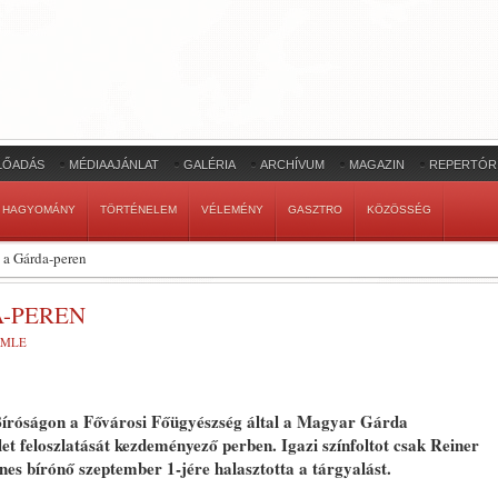
LŐADÁS
MÉDIAAJÁNLAT
GALÉRIA
ARCHÍVUM
MAGAZIN
REPERTÓR
HAGYOMÁNY
TÖRTÉNELEM
VÉLEMÉNY
GASZTRO
KÖZÖSSÉG
 a Gárda-peren
A-PEREN
EMLE
i Bíróságon a Fővárosi Főügyészség által a Magyar Gárda
t feloszlatását kezdeményező perben. Igazi színfoltot csak Reiner
gnes bírónő szeptember 1-jére halasztotta a tárgyalást.