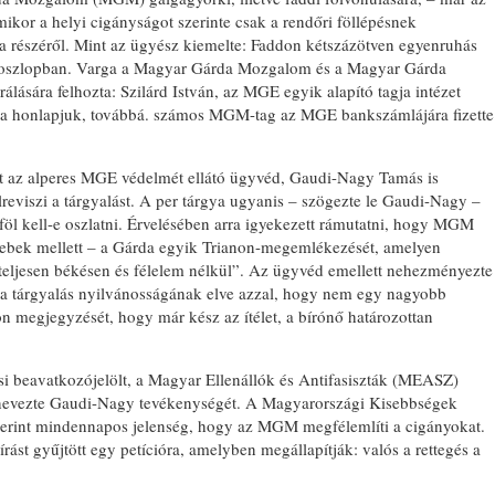
mikor a helyi cigányságot szerinte csak a rendőri föllépésnek
a részéről. Mint az ügyész kiemelte: Faddon kétszázötven egyenruhás
etoszlopban. Varga a Magyar Gárda Mozgalom és a Magyar Gárda
álására felhozta: Szilárd István, az MGE egyik alapító tagja intézet
 a honlapjuk, továbbá. számos MGM-tag az MGE bankszámlájára fizette
ot az alperes MGE védelmét ellátó ügyvéd, Gaudi-Nagy Tamás is
félreviszi a tárgyalást. A per tárgya ugyanis – szögezte le Gaudi-Nagy –
t föl kell-e oszlatni. Érvelésében arra igyekezett rámutatni, hogy MGM
gyebek mellett – a Gárda egyik Trianon-megemlékezését, amelyen
 „teljesen békésen és félelem nélkül”. Az ügyvéd emellett nehezményezte
ült a tárgyalás nyilvánosságának elve azzal, hogy nem egy nagyobb
n megjegyzését, hogy már kész az ítélet, a bírónő határozottan
i beavatkozójelölt, a Magyar Ellenállók és Antifasiszták (MEASZ)
 nevezte Gaudi-Nagy tevékenységét. A Magyarországi Kisebbségek
zerint mindennapos jelenség, hogy az MGM megfélemlíti a cigányokat.
írást gyűjtött egy petícióra, amelyben megállapítják: valós a rettegés a