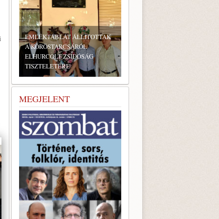
EMLÉKTÁBLÁT ÁLLÍTOTTAK
i
A KÖRÖSTARCSÁRÓL
ELHURCOLT ZSIDÓSÁG
TISZTELETÉRE
MEGJELENT