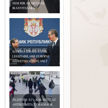
NEM BÍR AZ OKTATÁS
IRÁNYÍTÁSÁRA”
SZERBIA IZRAEL EGYIK
LEGSTABILABB EURÓPAI
SZÖVETSÉGESÉVÉ VÁLT
JELENTÉS: 82%-KAL NŐTT AZ
ANTISZEMITA TÁMADÁSOK