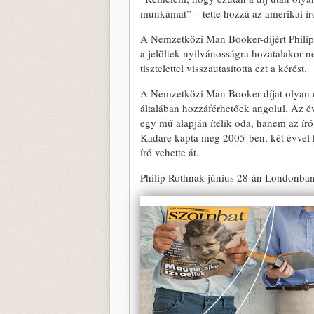
munkámat” – tette hozzá az amerikai ír
A Nemzetközi Man Booker-díjért Philip R
a jelöltek nyilvánosságra hozatalakor ne
tisztelettel visszautasította ezt a kérést.
A Nemzetközi Man Booker-díjat olyan é
általában hozzáférhetőek angolul. Az é
egy mű alapján ítélik oda, hanem az ír
Kadare kapta meg 2005-ben, két évvel 
író vehette át.
Philip Rothnak június 28-án Londonban a