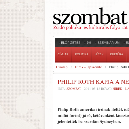
ELŐFIZETÉS
1%
SZEMINÁRIUM
E
CÍMLAP
POLITIKA
HÍREK
KULTÚRA
Címlap
Hírek - lapszemle
Philip Roth
PHILIP ROTH KAPJA A 
ÍRTA:
SZOMBAT
-
2011-05-18
ROVAT:
HÍREK - 
Philip Roth amerikai írónak ítélték id
millió forint) járó, kétévenként kios
jelentették be szerdán Sydneyben.