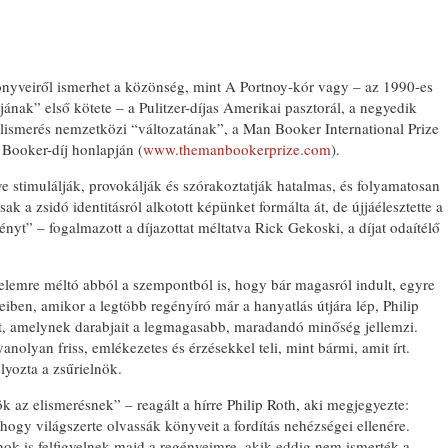
önyveiről ismerhet a közönség, mint A Portnoy-kór vagy – az 1990-es
jának” első kötete – a Pulitzer-díjas Amerikai pasztorál, a negyedik
 elismerés nemzetközi “változatának”, a Man Booker International Prize
 Booker-díj honlapján (
www.themanbookerprize.com
).
e stimulálják, provokálják és szórakoztatják hatalmas, és folyamatosan
 a zsidó identitásról alkotott képünket formálta át, de újjáélesztette a
nyt” – fogalmazott a díjazottat méltatva Rick Gekoski, a díjat odaítélő
gyelemre méltó abból a szempontból is, hogy bár magasról indult, egyre
eiben, amikor a legtöbb regényíró már a hanyatlás útjára lép, Philip
tt, amelynek darabjait a legmagasabb, maradandó minőség jellemzi.
nolyan friss, emlékezetes és érzésekkel teli, mint bármi, amit írt.
lyozta a zsűrielnök.
k az elismerésnek” – reagált a hírre Philip Roth, aki megjegyezte:
hogy világszerte olvassák könyveit a fordítás nehézségei ellenére.
ok is felfigyelnek majd a regényeimre, akik eddig nem ismerték a