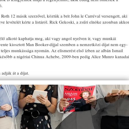
ó.
oth 12 másik szerzővel, köztük a brit John le Carréval versengett, aki
ve levételét kérte a listáról. Rick Gekoski, a zsűri elnöke azonban akko
lő alkotó kaphatja meg, aki vagy angol nyelven ír, vagy munkái
vente kiosztott Man Booker-díjjal szemben a nemzetközi díjat nem egy-
ó teljes munkássága nyomán. Az elismerést első ízben az albán Ismail
később a nigériai Chinua Achebe, 2009-ben pedig Alice Munro kanada
dják át a díjat.