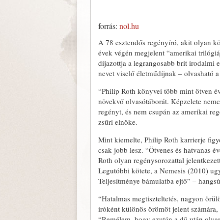
forrás:
nol.hu
A 78 esztendős regényíró, akit olyan k
évek végén megjelent “amerikai trilógiá
díjazottja a legrangosabb brit irodalmi
nevet viselő életműdíjnak – olvasható a
“Philip Roth könyvei több mint ötven év
növekvő olvasótáborát. Képzelete nemcsak
regényt, és nem csupán az amerikai regé
zsűri elnöke.
Mint kiemelte, Philip Roth karrierje fi
csak jobb lesz. “Ötvenes és hatvanas év
Roth olyan regénysorozattal jelentkeze
Legutóbbi kötete, a Nemesis (2010) ugya
Teljesítménye bámulatba ejtő” – hangsú
“Hatalmas megtiszteltetés, nagyon örülö
íróként különös örömöt jelent számára, 
“Remélem, hogy ezután a díj után olyan