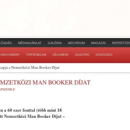
LŐADÁS
MÉDIAAJÁNLAT
GALÉRIA
ARCHÍVUM
MAGAZIN
REPERTÓR
HAGYOMÁNY
TÖRTÉNELEM
VÉLEMÉNY
GASZTRO
KÖZÖSSÉG
 kapja a Nemzetközi Man Booker Díjat
NEMZETKÖZI MAN BOOKER DÍJAT
LAPSZEMLE
én a 60 ezer fonttal (több mint 18
ztott Nemzetközi Man Booker Díjat –