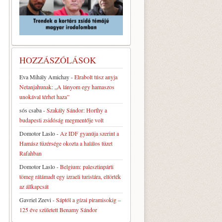
HOZZÁSZÓLÁSOK
Eva Mihály Amichay
-
Elrabolt túsz anyja
Netanjahunak: „A lányom egy hamaszos
unokával térhet haza”
sós csaba
-
Szakály Sándor: Horthy a
budapesti zsidóság megmentője volt
Domotor Laslo
-
Az IDF gyanúja szerint a
Hamász tüzérsége okozta a halálos tüzet
Rafahban
Domotor Laslo
-
Belgium: palesztinpárti
tömeg rátámadt egy izraeli turistára, eltörték
az állkapcsát
Gavriel Zeevi
-
Sáptól a gízai piramisokig –
125 éve született Benamy Sándor