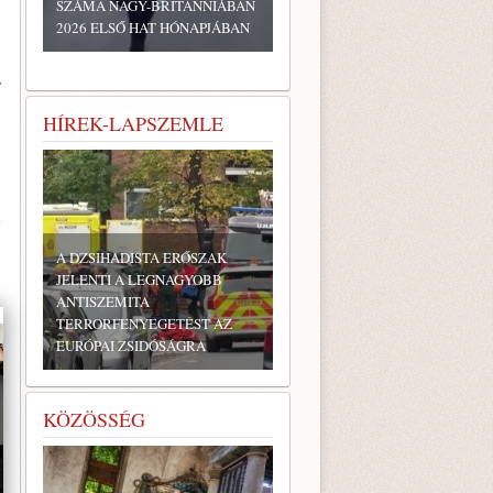
SZÁMA NAGY-BRITANNIÁBAN
2026 ELSŐ HAT HÓNAPJÁBAN
r
HÍREK-LAPSZEMLE
i
A DZSIHADISTA ERŐSZAK
JELENTI A LEGNAGYOBB
ANTISZEMITA
TERRORFENYEGETÉST AZ
EURÓPAI ZSIDÓSÁGRA
KÖZÖSSÉG