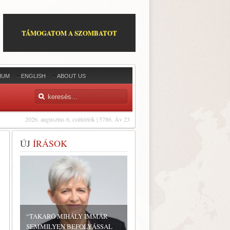
TÁMOGATOM A SZOMBATOT
IUM
ENGLISH
ABOUT US
2026. augusztus 6, csütörtök | 5786. Áv 23
ÚJ
ÍRÁSOK
“TAKARÓ MIHÁLY IMMÁR
SEMMILYEN BEFOLYÁSSAL