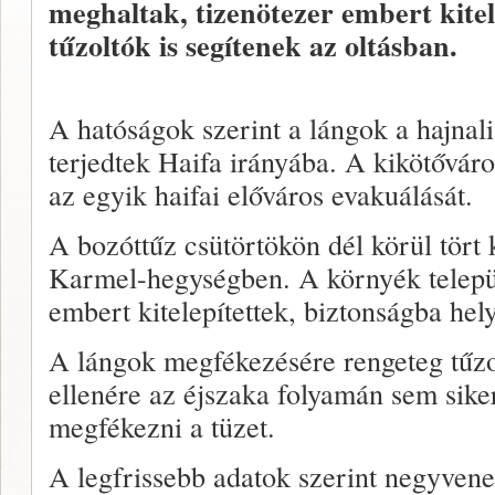
meghaltak, tizenötezer embert kitel
tűzoltók is segítenek az oltásban.
A hatóságok szerint a lángok a hajna
terjedtek Haifa irányába. A kikötővár
az egyik haifai előváros evakuálását.
A bozóttűz csütörtökön dél körül tört
Karmel-hegységben. A környék települ
embert kitelepítettek, biztonságba hel
A lángok megfékezésére rengeteg tűzo
ellenére az éjszaka folyamán sem siker
megfékezni a tüzet.
A legfrissebb adatok szerint negyven