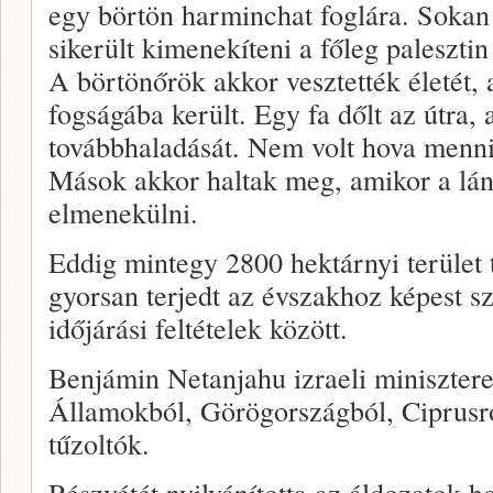
egy börtön harminchat foglára. Sokan 
sikerült kimenekíteni a főleg paleszti
A börtönőrök akkor vesztették életét,
fogságába került. Egy fa dőlt az útra,
továbbhaladását. Nem volt hova menni
Mások akkor haltak meg, amikor a lán
elmenekülni.
Eddig mintegy 2800 hektárnyi terület t
gyorsan terjedt az évszakhoz képest sz
időjárási feltételek között.
Benjámin Netanjahu izraeli minisztere
Államokból, Görögországból, Ciprusró
tűzoltók.
Részvétét nyilvánította az áldozatok h