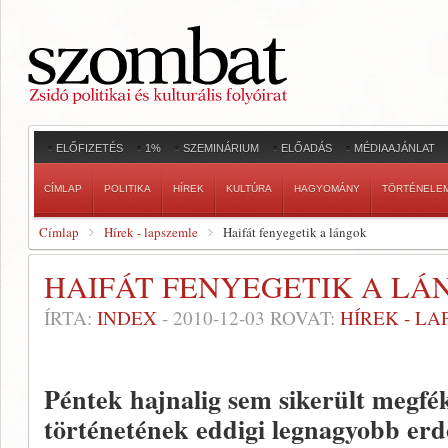
ELŐFIZETÉS
1%
SZEMINÁRIUM
ELŐADÁS
MÉDIAAJÁNLAT
CÍMLAP
POLITIKA
HÍREK
KULTÚRA
HAGYOMÁNY
TÖRTÉNELE
Címlap
Hírek - lapszemle
Haifát fenyegetik a lángok
HAIFÁT FENYEGETIK A LÁ
ÍRTA:
INDEX
-
2010-12-03
ROVAT:
HÍREK - L
Péntek hajnalig sem sikerült megfék
történetének eddigi legnagyobb er