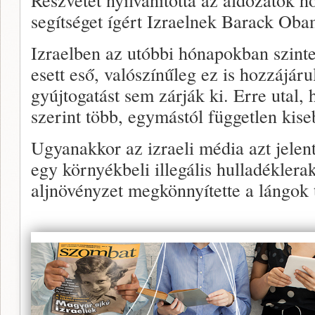
segítséget ígért Izraelnek Barack Oba
Izraelben az utóbbi hónapokban szinte
esett eső, valószínűleg ez is hozzájáru
gyújtogatást sem zárják ki. Erre utal,
szerint több, egymástól független kiseb
Ugyanakkor az izraeli média azt jelent
egy környékbeli illegális hulladéklerak
aljnövényzet megkönnyítette a lángok t