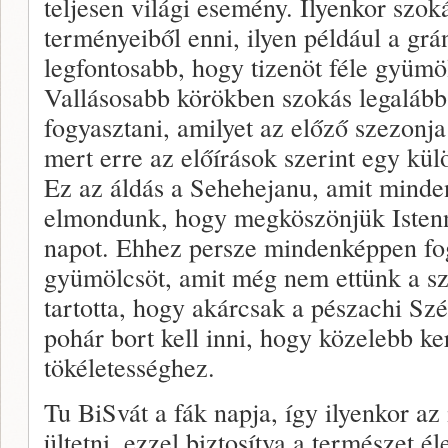
teljesen világi esemény. Ilyenkor szo
terményeiből enni, ilyen például a gr
legfontosabb, hogy tizenöt féle gyümö
Vallásosabb körökben szokás legalább
fogyasztani, amilyet az előző szezonja 
mert erre az előírások szerint egy kül
Ez az áldás a Sehehejanu, amit mind
elmondunk, hogy megköszönjük Istenn
napot. Ehhez persze mindenképpen fog
gyümölcsöt, amit még nem ettünk a sz
tartotta, hogy akárcsak a pészachi Szé
pohár bort kell inni, hogy közelebb ke
tökéletességhez.
Tu BiSvát a fák napja, így ilyenkor az
ültetni, ezzel biztosítva a természet 