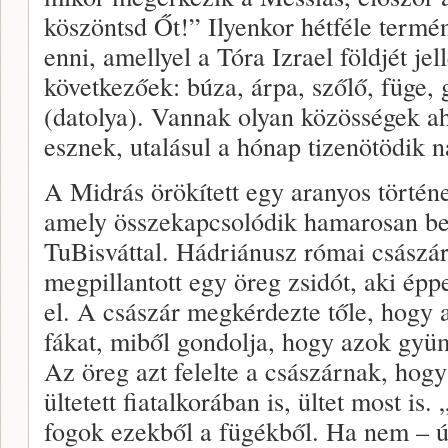
köszöntsd Őt!” Ilyenkor hétféle term
enni, amellyel a Tóra Izrael földjét je
következőek: búza, árpa, szőlő, füge,
(datolya). Vannak olyan közösségek ah
esznek, utalásul a hónap tizenötödik n
A Midrás örökített egy aranyos történ
amely összekapcsolódik hamarosan b
TuBisváttal. Hádriánusz római császár
megpillantott egy öreg zsidót, aki éppe
el. A császár megkérdezte tőle, hogy 
fákat, miből gondolja, hogy azok gyü
Az öreg azt felelte a császárnak, hogy 
ültetett fiatalkorában is, ültet most i
fogok ezekből a fügékből. Ha nem – ú