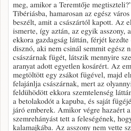
meg, amikor a Teremtője megtiszteli?
Tibériásba, hamarosan az egész város 
beszélt, amit a császártól kapott. Az
ismerte, így aztán, az egyik asszony, a
ekkora gazdagság láttán, férjét kezdte 
disznó, aki nem csinál semmit egész na
császárnak fügét, látszik mennyire sze
aranyat adott egyetlen kosárért. Az e
megtöltött egy zsákot fügével, majd el
felajánlja császárnak, mert az olyanny
feldühödött ekkora szemtelenség láttán
a betolakodót a kapuba, és saját fügéj
járó emberek. Amikor végre hazaért a
szemrehányást tett a feleségének, hog
kalamajkába. Az asszony nem vette szí