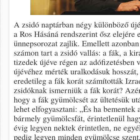
A zsidó naptárban négy különböző újév
a Ros Hásáná rendszerint ősz elejére e
ünnepsorozat zajlik. Emellett azonban
számon tart a zsidó vallás: a fák, a ki
tizedek újéve régen az adófizetésben vo
újévéhez mérték uralkodásuk hosszát, 
eredetileg a fák korát számították Izra
zsidóknak ismerniük a fák korát? Azért
hogy a fák gyümölcsét az ültetésük u
lehet elfogyasztani: „És ha bementek a
bármely gyümölcsfát, érintetlenül ha
évig legyen nektek érintetlen, ne eg
pedig legyen minden gyümölcse szent,