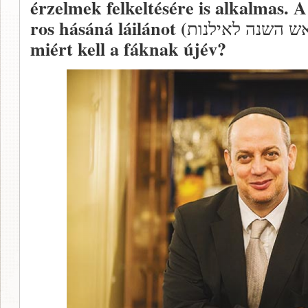
érzelmek felkeltésére is alkalmas. 
ros hásáná láilánot (
ש השנה לאילנות
miért kell a fáknak újév?