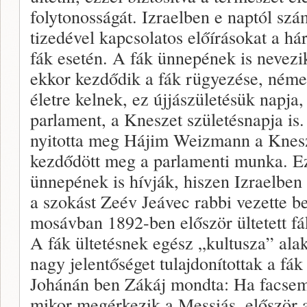
folytonosságát. Izraelben e naptól sz
tizedével kapcsolatos előírásokat a h
fák esetén. A fák ünnepének is nevezi
ekkor kezdődik a fák rügyezése, némel
életre kelnek, ez újjászületésük napja,
parlament, a Kneszet születésnapja is
nyitotta meg Hájim Weizmann a Knesze
kezdődött meg a parlamenti munka. Ezt
ünnepének is hívják, hiszen Izraelben 
a szokást Zeév Jeávec rabbi vezette b
mosávban 1892-ben először ültetett fá
A fák ültetésnek egész „kultusza” alak
nagy jelentőséget tulajdonítottak a fá
Johánán ben Zákáj mondta: Ha facseme
mikor megérkezik a Messiás, először a 