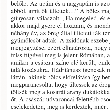
belőle. Az apám és a nagyapám is azo
abból, amit ők ültettek…” A bölcs ma
gúnyosan válaszolt: „Ha megéled, és es
akkor majd gyere el hozzám, és mond
néhány év, az öreg által ültetett fák t
gyümölcsöt adtak. A zsidónak eszébe 
megjegyzése, ezért elhatározta, hogy
friss fügével meg is jelent Rómában, a
amikor a császár színe elé került, eml
találkozásukra. Hádriánusz igencsak 
láttán, akinek bölcs előrelátása így be
megparancsolta, hogy ültessék az öreg
töltsék meg a kosarát arany dukátokkal
őt. A császár udvaroncai felettébb cs
cselekedetén, meg is kérdezték, miért 