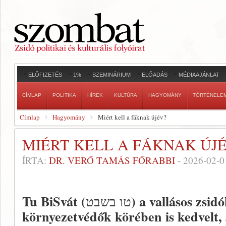
ELŐFIZETÉS
1%
SZEMINÁRIUM
ELŐADÁS
MÉDIAAJÁNLAT
CÍMLAP
POLITIKA
HÍREK
KULTÚRA
HAGYOMÁNY
TÖRTÉNELE
Címlap
Hagyomány
Miért kell a fáknak újév?
MIÉRT KELL A FÁKNAK ÚJ
ÍRTA:
DR. VERŐ TAMÁS FŐRABBI
-
2026-02-0
Tu BiSvát (
) a vallásos zsidó
טו בשבט
környezetvédők körében is kedvelt, 