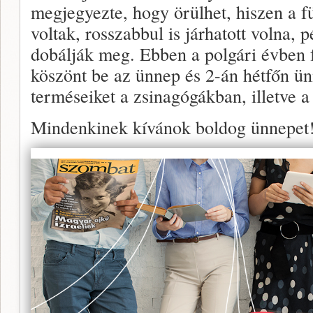
megjegyezte, hogy örülhet, hiszen a f
voltak, rosszabbul is járhatott volna, 
dobálják meg. Ebben a polgári évben f
köszönt be az ünnep és 2-án hétfőn ünn
terméseiket a zsinagógákban, illetve a
Mindenkinek kívánok boldog ünnepet