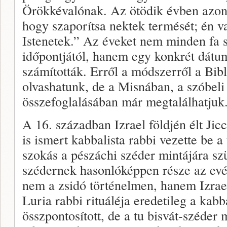
Örökkévalónak. Az ötödik évben azon
hogy szaporítsa nektek termését; én v
Istenetek.” Az éveket nem minden fa s
időpontjától, hanem egy konkrét dátumt
számították. Erről a módszerről a Bi
olvashatunk, de a Misnában, a szóbeli t
összefoglalásában már megtalálhatjuk
A 16. században Izrael földjén élt Jic
is ismert kabbalista rabbi vezette be a 
szokás a pészáchi széder mintájára szü
szédernek hasonlóképpen része az evés
nem a zsidó történelmen, hanem Izrae
Luria rabbi rituáléja eredetileg a kabba
összpontosított, de a tu bisvát-széde