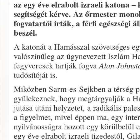
az egy éve elrabolt izraeli katona 
segítségét kérve. Az őrmester monol
fogvatartói írták, a férfi egészségi
beszél.
A katonát a Hamásszal szövetséges eg
valószínűleg az úgynevezett Iszlám Ha
fegyveresek tartják fogva
Alan Johnst
tudósítóját is.
Miközben Sarm-es-Sejkben a térség po
gyülekeznek, hogy megtárgyalják a H
jutása utáni helyzetet, a radikális pale
a figyelmet, mivel éppen ma, egy inte
nyilvánosságra hozott egy körülbelül e
egy éve elrabolt izraeli tizedestől, Gila