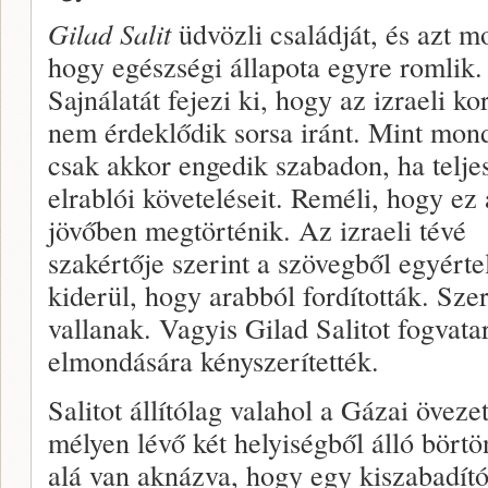
Gilad Salit
üdvözli családját, és azt m
hogy egészségi állapota egyre romlik.
Sajnálatát fejezi ki, hogy az izraeli k
nem érdeklődik sorsa iránt. Mint mond
csak akkor engedik szabadon, ha teljes
elrablói követeléseit. Reméli, hogy ez 
jövőben megtörténik. Az izraeli tévé
szakértője szerint a szövegből egyért
kiderül, hogy arabból fordították. Sze
vallanak. Vagyis Gilad Salitot fogvatar
elmondására kényszerítették.
Salitot állítólag valahol a Gázai öveze
mélyen lévő két helyiségből álló börtö
alá van aknázva, hogy egy kiszabadító