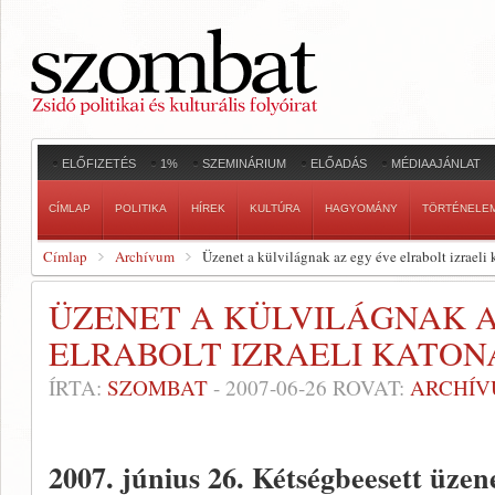
ELŐFIZETÉS
1%
SZEMINÁRIUM
ELŐADÁS
MÉDIAAJÁNLAT
CÍMLAP
POLITIKA
HÍREK
KULTÚRA
HAGYOMÁNY
TÖRTÉNELE
Címlap
Archívum
Üzenet a külvilágnak az egy éve elrabolt izraeli 
ÜZENET A KÜLVILÁGNAK A
ELRABOLT IZRAELI KATON
ÍRTA:
SZOMBAT
-
2007-06-26
ROVAT:
ARCHÍ
2007. június 26.
Kétségbeesett üzene