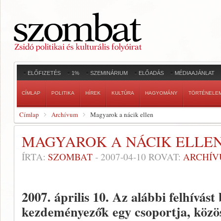
ELŐFIZETÉS
1%
SZEMINÁRIUM
ELŐADÁS
MÉDIAAJÁNLAT
CÍMLAP
POLITIKA
HÍREK
KULTÚRA
HAGYOMÁNY
TÖRTÉNELE
Címlap
Archívum
Magyarok a nácik ellen
MAGYAROK A NÁCIK ELLE
ÍRTA:
SZOMBAT
-
2007-04-10
ROVAT:
ARCHÍ
2007. április 10.
Az alábbi felhívást 
kezdeményezők egy csoportja, közö