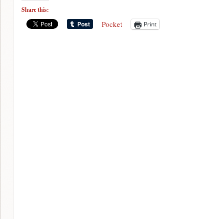
Share this:
Pocket
Print