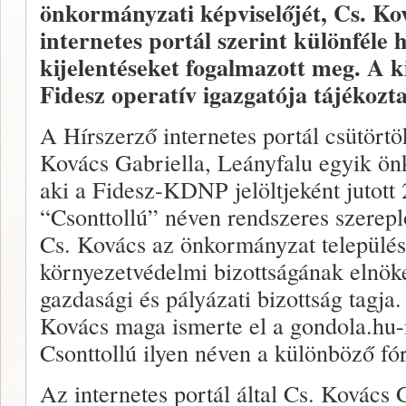
önkormányzati képviselőjét, Cs. Kov
internetes portál szerint különféle
kijelentéseket fogalmazott meg. A ki
Fidesz operatív igazgatója tájékozt
A Hírszerző internetes portál csütörtök
Kovács Gabriella, Leányfalu egyik ön
aki a Fidesz-KDNP jelöltjeként jutott 
“Csonttollú” néven rendszeres szerepl
Cs. Kovács az önkormányzat településf
környezetvédelmi bizottságának elnöke
gazdasági és pályázati bizottság tagja.
Kovács maga ismerte el a gondola.hu
Csonttollú ilyen néven a különböző f
Az internetes portál által Cs. Kovács G