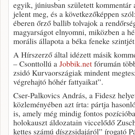
egyik, júniusban született kommentár 
jelent meg, és a következőképpen szól:
éberen őrző ballib tolvajok a rendőrsé
magyarságot elnyomni, miközben a hé
morális állapota a béka feneke szintjét
A Hírszerző által idézett másik komm
– Csonttollú a
Jobbik.net
fórumán többe
zsidó Kurvaországiak mindent megtes
végrehajtó hóhér fattyaikat”.
Cser-Palkovics András, a Fidesz helyet
közleményében azt írta: pártja hasonl
is, amely még mindig fontos pozícióban
holokauszt áldozatain viccelődő Zusch
kettes számú díszzsidajáról” írogató P