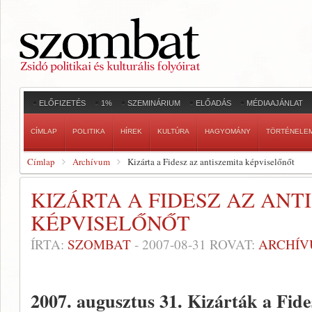
ELŐFIZETÉS
1%
SZEMINÁRIUM
ELŐADÁS
MÉDIAAJÁNLAT
CÍMLAP
POLITIKA
HÍREK
KULTÚRA
HAGYOMÁNY
TÖRTÉNELE
Címlap
Archívum
Kizárta a Fidesz az antiszemita képviselőnőt
KIZÁRTA A FIDESZ AZ ANT
KÉPVISELŐNŐT
ÍRTA:
SZOMBAT
-
2007-08-31
ROVAT:
ARCHÍ
2007. augusztus 31.
Kizárták a Fide