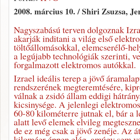
2008. március 10. / Shiri Zsuzsa, J
Nagyszabású terven dolgoznak Izra
akarják inditani a világ első elektr
töltőállomásokkal, elemcserélő-hel
a legújabb technológiák szerinti, v
forgalmazott elektromos autókkal.
Izrael ideális terep a jövő áramala
rendszerének megteremtésére, kipr
válnak a zsidó állam eddigi hátránya
kicsinysége. A jelenlegi elektromos
60-80 kilométerre jutnak el, bár a 
alatt levő elemek elvileg megteszne
de ez még csak a jövő zenéje. Az át
kiloméer éppen elég, amúgy sem v