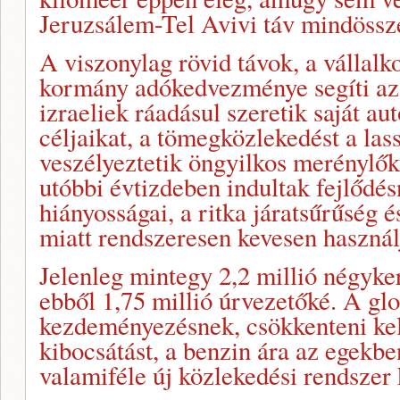
Jeruzsálem-Tel Avivi táv mindössz
A viszonylag rövid távok, a vállalk
kormány adókedvezménye segíti az ú
izraeliek ráadásul szeretik saját a
céljaikat, a tömegközlekedést a las
veszélyeztetik öngyilkos merénylők
utóbbi évtizdeben indultak fejlődé
hiányosságai, a ritka járatsűrűség 
miatt rendszeresen kevesen használ
Jelenleg mintegy 2,2 millió négyke
ebből 1,75 millió úrvezetőké. A glo
kezdeményezésnek, csökkenteni kel
kibocsátást, a benzin ára az egekb
valamiféle új közlekedési rendszer k