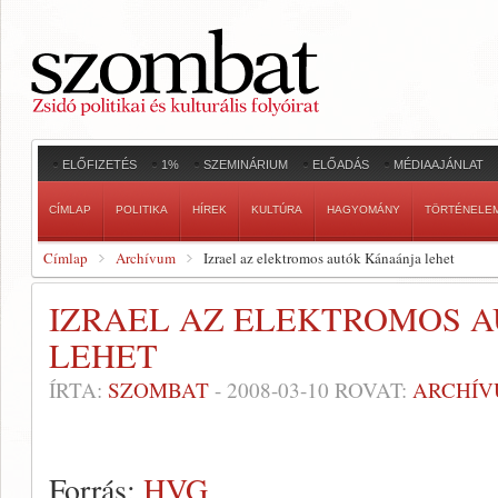
ELŐFIZETÉS
1%
SZEMINÁRIUM
ELŐADÁS
MÉDIAAJÁNLAT
CÍMLAP
POLITIKA
HÍREK
KULTÚRA
HAGYOMÁNY
TÖRTÉNELE
Címlap
Archívum
Izrael az elektromos autók Kánaánja lehet
IZRAEL AZ ELEKTROMOS 
LEHET
ÍRTA:
SZOMBAT
-
2008-03-10
ROVAT:
ARCHÍ
Forrás:
HVG