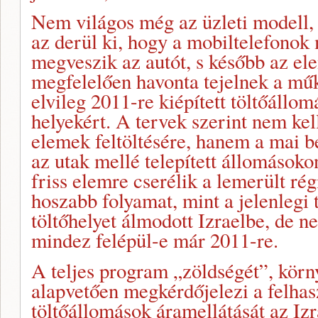
Nem világos még az üzleti modell, 
az derül ki, hogy a mobiltelefonok 
megveszik az autót, s később az e
megfelelően havonta tejelnek a műk
elvileg 2011-re kiépített töltőállo
helyekért. A tervek szerint nem kel
elemek feltöltésére, hanem a mai 
az utak mellé telepített állomásoko
friss elemre cserélik a lemerült ré
hoszabb folyamat, mint a jelenlegi 
töltőhelyet álmodott Izraelbe, de 
mindez felépül-e már 2011-re.
A teljes program „zöldségét”, körn
alapvetően megkérdőjelezi a felhas
töltőállomások áramellátását az Iz