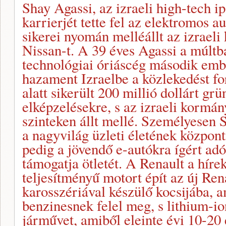
Shay Agassi, az izraeli high-tech i
karrierjét tette fel az elektromos au
sikerei nyomán melléállt az izraeli
Nissan-t. A 39 éves Agassi a múlt
technológiai óriáscég második embe
hazament Izraelbe a közlekedést fo
alatt sikerült 200 millió dollárt gr
elképzelésekre, s az izraeli kormá
szinteken állt mellé. Személyesen 
a nagyvilág üzleti életének központ
pedig a jövendő e-autókra ígért a
támogatja ötletét. A Renault a hírek
teljesítményű motort épít az új Re
karosszériával készülő kocsijába, a
benzinesnek felel meg, s lithium-io
járművet, amiből eleinte évi 10-20 