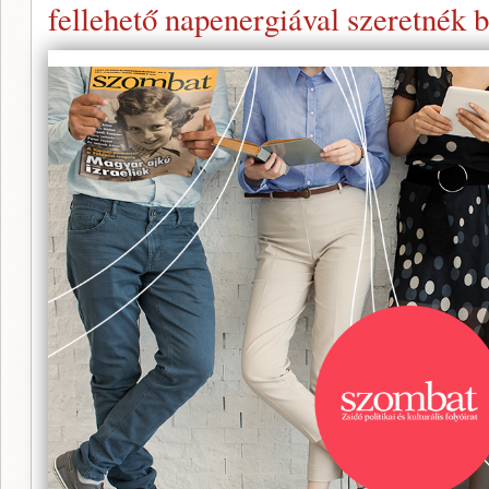
fellehető napenergiával szeretnék bi