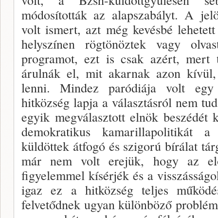
módosították az alapszabályt. A jel
volt is­mert, azt még kevésbé lehetet
helyszínen rögtönöz­tek vagy olv
programot, ezt is csak azért, mert 
árulnák el, mit akar­nak azon kívül
lenni. Mindez paródiája volt egy
hitközség lapja a válasz­tásról nem tu
egyik megválasztott elnök beszédét kö
demokratikus kamarillapolitikát a
küldöttek átfogó és szigorú bírálat tá
már nem volt erejük, hogy az elők
figyelemmel kísérjék és a visszásságo­
igaz ez a hit­község teljes működés
felvetődnek ugyan különböző prob­lém