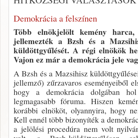
Demok­rácia a felszínen
Több elnökjelölt kemény harca, 
jellemezték a Bzsh és a Mazsihisz 
küldöttgyűlését. A régi elnö­kök he
Va­jon ez már a demokrácia jele vag
A Bzsh és a Mazsihisz küldöttgyűlései
jellemző) zűr­zavaros eseményeiből e
hogy a demokrácia dolgában hol 
legmagasabb fó­ruma. Hiszen kemén
korábbi elnököt, olyannyira, hogy ne
Kell ennél több bizonyíték a demokrá
a jelölési procedúra nem volt nyilvá
volt, a Bzsh-küldöttgyűlésen se