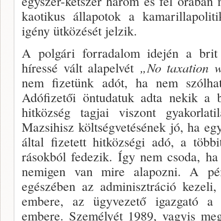
egyszer-kétszer három és fél órában 
kaotikus állapotok a kamarillapolit
igény ütközését jelzik.
A polgári forradalom idején a brit
híressé vált alapelvét
„No taxation wi
nem fizetünk adót, ha nem szólha
Adófizetői öntudatuk adta nekik a 
hitközség tagjai viszont gyakorlat
Mazsihisz költségvetésének jó, ha egy
által fizetett hitközsé­gi adó, a több
rásokból fedezik. Így nem csoda, ha 
nemigen van mire alapozni. A pénz 
egészében az adminisztráció kezeli,
embere, az ügyvezető igazgató a k
embere. Személyét 1989, vagyis megv