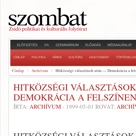
ELŐFIZETÉS
1%
SZEMINÁRIUM
ELŐADÁS
MÉDIAAJÁNLAT
CÍMLAP
POLITIKA
HÍREK
KULTÚRA
HAGYOMÁNY
TÖRTÉNELE
Címlap
Archívum
Hitközségi választások után — Demokrácia a fel
HITKÖZSÉGI VÁLASZTÁSO
DEMOKRÁCIA A FELSZÍNE
ÍRTA:
ARCHÍVUM
-
1999-05-01
ROVAT:
ARCH
HITKÖZSÉGI VÁLASZTÁSOK