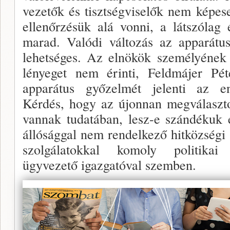
vezetők és tisztségviselők nem képese
ellen­őrzésük alá vonni, a látszólag 
marad. Valódi válto­zás az apparátu
lehetséges. Az elnökök személyé­nek
lényeget nem érinti, Feldmájer Pét
apparátus győzelmét jelenti az e
Kérdés, hogy az újonnan megválaszt
vannak tudatában, lesz-e szándékuk é
állósággal nem rendelkező hitközségi
szolgálatok­kal komoly politikai
ügyvezető igazgatóval szemben.