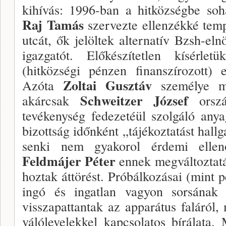
ki­hívás: 1996-ban a hitközségbe so
Raj Tamás
szervezte ellenzékké tem
utcát, ők jelöltek alternatív Bzsh-eln
igazgatót. Előkészítetlen kísérle
(hitközségi pénzen fi­nanszírozott)
Zoltai Gusztáv
Azóta
személye me
Schweitzer József
akárcsak
orsz
tevékenység fedezetéül szolgáló any
bizottság időnként „tájékoztatást hall
senki nem gyakorol ér­demi ellen
Feldmájer Péter
ennek megváltoztatá
hoztak áttörést. Próbálkozásai (mint p
ingó és ingatlan vagyon sorsá­na
vissza­pattantak az apparátus faláról,
válólevelekkel kap­csolatos bírálata.