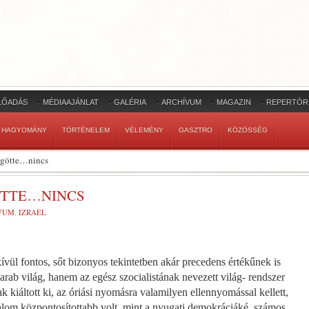
LŐADÁS
MÉDIAAJÁNLAT
GALÉRIA
ARCHÍVUM
MAGAZIN
REPERTÓR
HAGYOMÁNY
TÖRTÉNELEM
VÉLEMÉNY
GASZTRO
KÖZÖSSÉG
ögötte…nincs
ÖTTE…NINCS
VUM
,
IZRAEL
ontos, sőt bizo­nyos tekintetben akár prece­dens értékűnek is
rab világ, hanem az egész szocialistának nevezett világ- rendszer
 kiáltott ki, az óriási nyo­másra valamilyen ellennyomással kel­lett,
alom központosítottabb volt, mint a nyugati demokráciáké, számos