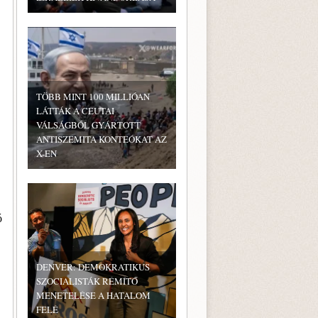
TÖBB MINT 100 MILLIÓAN
LÁTTÁK A CEUTAI
VÁLSÁGBÓL GYÁRTOTT
ANTISZEMITA KONTEÓKAT AZ
X-EN
ó
DENVER: DEMOKRATIKUS
SZOCIALISTÁK RÉMÍTŐ
MENETELÉSE A HATALOM
FELÉ