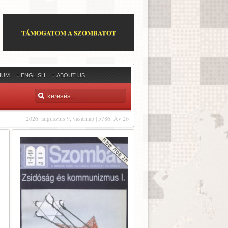
TÁMOGATOM A SZOMBATOT
IUM
ENGLISH
ABOUT US
2026. augusztus 9, vasárnap | 5786. Áv 26