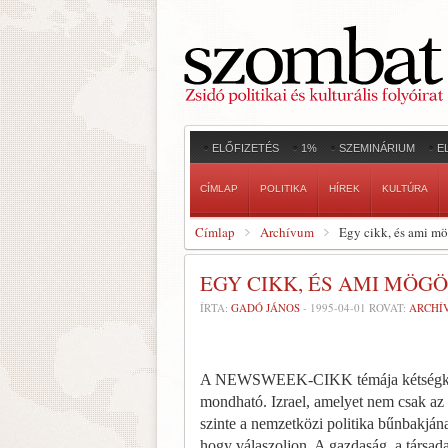
ELŐFIZETÉS
1%
SZEMINÁRIUM
E
CÍMLAP
POLITIKA
HÍREK
KULTÚRA
Címlap
Archívum
Egy cikk, és ami m
EGY CIKK, ÉS AMI MÖG
ÍRTA:
GADÓ JÁNOS
-
1995-04-01
ROVAT:
ARCHÍ
A NEWSWEEK-CIKK témája kétségkívül f
mondható. Izrael, amelyet nem csak az a
szinte a nemzetközi politika bűnbakjának
hogy válaszoljon. A gazdaság, a társad