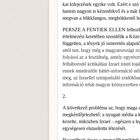
kai kifejezések egyike volt. Ezért e szó
hanem nagyon is kézenfekvő és a már lé
megvan a blikkfangos, meghökkentő hat
PERSZE A FENTIEK ELLEN fel­hozh
értelmezési keretében szemlélik a Köze
független, a tények jó ismeretén alapuló
attól tart, hogy még a magyarországi zs
folyásol az a feszültség, amely egyrészt
felháborodó kritikátlan Izrael iránti loj
ennek mindenféle háttér-információ nél
meg, az Izraellel szimpa­tizáló zsidókban
információ tehát magyar környezetben 
2.
A következő probléma az, hogy maga a n
megkérdőjelezhető: a nyugati média a kö
kezelte, miközben Izrael – egészen a le
egységesen elutasította létezését.
Hasonlítsuk össze a megszállt terü­let