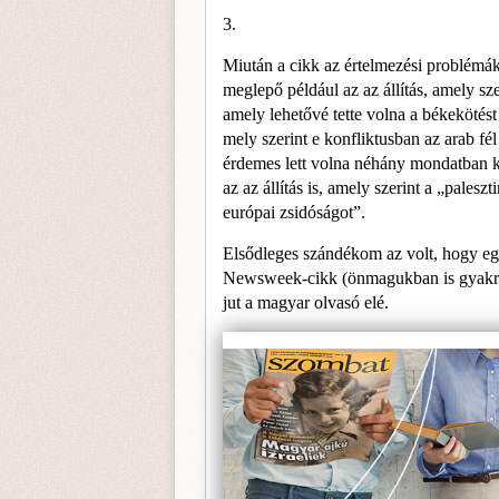
3.
Miután a cikk az értelmezési problémák
meglepő például az az állítás, amely sz
amely lehetővé tette volna a békekötést
mely szerint e konfliktus­ban az arab fél
érdemes lett volna néhány mon­datban k
az az állítás is, amely szerint a „pale
európai zsidóságot”.
Elsődleges szándékom az volt, hogy egy
News­week-cikk (önmagukban is gyakran p
jut a magyar olvasó elé.