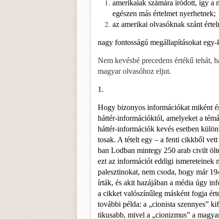
amerikaiak számára íródott, így a
egészen más értelmet nyerhetnek;
az amerikai olvasóknak szánt értel
nagy fontosságú megállapításokat egy-
Nem kevésbé precedens értékű te­hát, ha
magyar olvasóhoz eljut.
1.
Hogy bizonyos információkat miként ér
háttér-információktól, amelyeket a tém
háttér-információk kevés esetben különb
tosak. A tételt egy – a fenti cikkből vet
ban Lodban mintegy 250 arab civilt öl
ezt az információt eddigi ismereteinek m
palesztinokat, nem csoda, hogy már 1948
írták, és akit hazájában a média úgy inf
a cikket valószínűleg másként fogja ér
további példa: a „cionista szennyes” k
tikusabb, mivel a „cionizmus” a ma­gya