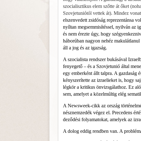
szocialisztikus elem szőtte át őket (noh
Szovjet­uniótól vettek át). Mindez vonat
elszenvedett zsidóság reprezentánsa vol
nyíltan megsemmisítéssel, nyilván az ig
és nem érezte úgy, hogy szégyenkezniva
háborúban nagyon nehéz makulátlanul t
áll a jog és az igazság.
A szocialista rendszer bukásával Iz­ra
fenyegető – és a Szovjetunió által mened
egy emberként állt talpra. A gazdaság 
kényszerítette az izraelieket is, hogy 
légkör a kritikus önvizsgálathoz. Ez al
sem, amelyet a közelmúltig elég sematik
A Newsweek-cikk az ország tör­ténelméne
nésznemzedék végez el. Precedens érték
deződési folyamatokat, amelyek az izra
A dolog eddig rendben van. A problémát 