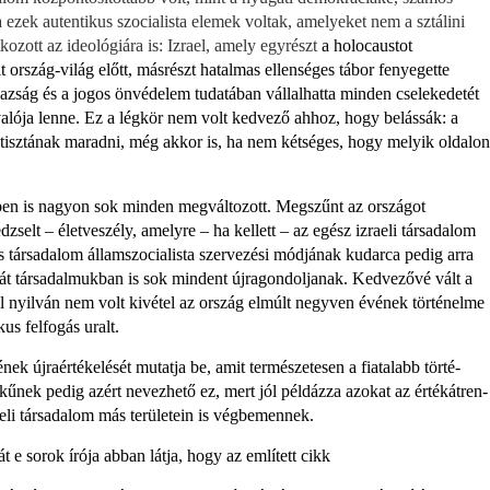
a ezek autentikus szocialista elemek vol­tak, amelyeket nem a sztálini
kozott az ideológiára is: Izrael, amely egyrészt
a holocaustot
t ország-világ előtt, másrészt hatalmas ellenséges tábor fenyegette
azság és a jogos ön­védelem tudatában vállalhatta minden cselekedetét
lója lenne. Ez a légkör nem volt kedvező ahhoz, hogy be­lássák: a
isztának maradni, még akkor is, ha nem kétséges, hogy melyik oldalon
elben is nagyon sok minden megvál­tozott. Megszűnt az országot
zselt – életveszély, amelyre – ha kellett – az egész izraeli társadalom
és társadalom államszocialista szervezési módjának kudarca pedig arra
saját társadalmuk­ban is sok mindent újragondoljanak. Kedvezővé vált a
ól nyilván nem volt kivétel az ország elmúlt negyven évének történelme
us felfogás uralt.
k újraértékelését mutatja be, amit természetesen a fiatalabb törté­
űnek pedig azért nevezhető ez, mert jól példázza azokat az értékátren­
eli társadalom más területein is vég­bemennek.
e sorok írója abban látja, hogy az említett cikk