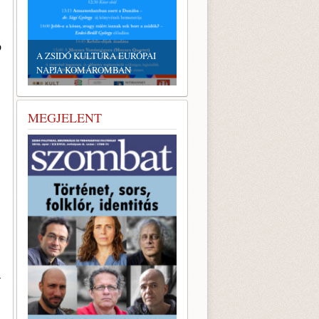
EMLÉKTÁBLÁT ÁLLÍTOTTAK
A KÖRÖSTARCSÁRÓL
b
ELHURCOLT ZSIDÓSÁG
TISZTELETÉRE
MEGJELENT
­