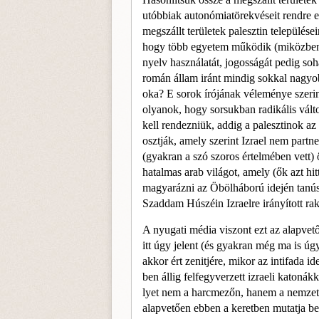
utób­biak autonómiatörekvéseit rendre el
megszállt területek palesztin települése
hogy több egye­tem működik (miközben E
nyelv használatát, jogosságát pedig so
román állam iránt mindig sokkal nagyobb 
oka? E sorok írójának vélemé­nye szeri
olyanok, hogy sorsukban radikális vál
kell rendezniük, addig a palesztinok az
osztják, amely szerint Izrael nem part
(gyakran a szó szoros értelmében vett)
hatalmas arab világot, amely (ők azt h
magyarázni az Öböl­háború idején tanúsí
Szaddam Húszéin Izraelre irányított raké
A nyugati média viszont ezt az alapvető
itt úgy jelent (és gyakran még ma is úgy
akkor ért zenitjére, mikor az intifada i
ben állig felfegyverzett izraeli katonák
lyet nem a harcmezőn, hanem a nemzet
alapvetően ebben a keretben mutatja be 