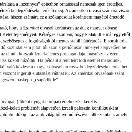
 társítása a „szennyes” epitethon ornansszal nemcsak igen erőteljes,
tező beidegződéseket erősíti meg. Az ameri­kai olvasó számára viszont
ása, hiszen számára ez a szókapcsolat ko­rántsem magától értetődő.
ató, hogy a
Szombat
olvasói korántsem az átlag magyar olva­só
l-Kelet fejleményeit. Kétséges azonban, hogy kialakult-e már egy ettől
, szélsőséges elfogultságoktól mentes stabil háttértudás. E sorok írója
idó köztudat sem jutott túl azon a perióduson, amelyet alapvetően be­
 az elmúlt korszak Izrael-ellenes propa­gandája, másrészt az ezen
alitás között húzódik. Ha például a fent leírt lodi esetnél maradunk,
kül való közlése a magyar olvasóban rossz beidegződé­seket erősíthet
 viszont ingerült el­utasítást válthat ki. Az amerikai olva­sónak szánt
egészen másképp „csa­pódik le”.
yugati (főként nyugat-európai) értel­mezési keret is
zel-keleti problémát alapvetően izraeli palesztin konfliktus­ként
gutóbbi időkig – az arab világ túlnyomó részével állt szemben, amely
ek palesztinjainak jogait, mondjuk az erdélyi magyarokéval. Miközben