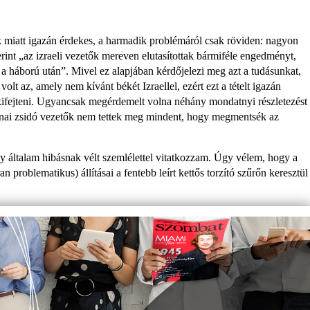
 miatt igazán érdekes, a harmadik prob­lémáról csak röviden: nagyon
erint „az izraeli vezetők mereven elutasítottak bármiféle engedményt,
 a háború után”. Mivel ez alapjában kérdőjelezi meg azt a tudásunkat,
 volt az, amely nem kívánt békét Izraellel, ezért ezt a tételt igazán
ifejteni. Ugyancsak megérde­melt volna néhány mondatnyi rész­letezést
sztinai zsidó vezetők nem tettek meg mindent, hogy megmentsék az
 általam hibásnak vélt szemlélettel vitatkozzam. Úgy vélem, hogy a
roblematikus) állításai a fentebb leírt kettős torzító szűrőn keresztül