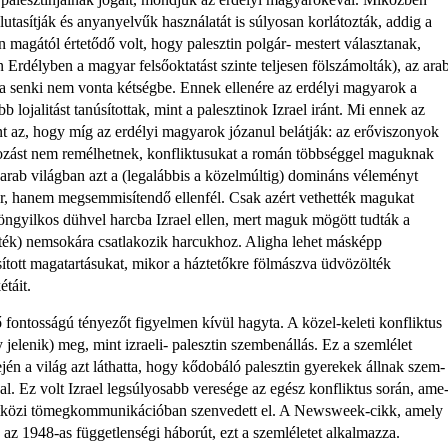
­utasítják és anyanyelvűk használatát is súlyosan korlátozták, addig a
in magától értetődő volt, hogy palesztin polgár- mestert választanak,
rdélyben a magyar felsőoktatást szinte teljesen föl­számolták), az ara
ha senki nem vonta kétségbe. Ennek ellenére az erdélyi magyarok a
lojalitást tanúsítottak, mint a palesztinok Izrael iránt. Mi en­nek az
nt az, hogy míg az erdélyi magyarok józanul belátják: az erő­viszonyok
tozást nem remélhetnek, konfliktusukat a román többséggel ma­guknak
 arab világban azt a (le­galábbis a közelmúltig) domináns véleményt
ner, hanem megsemmisítendő ellenfél. Csak azért vethették magukat
 öngyilkos dühvel harcba Izrael ellen, mert maguk mögött tudták a
itték) nem­sokára csatlakozik harcukhoz. Aligha lehet másképp
tott magatartá­sukat, mikor a háztetőkre fölmászva üd­vözölték
táit.
 fontosságú tényezőt figyel­men kívül hagyta. A közel-keleti kon­fliktus
 jelenik) meg, mint izraeli- palesztin szembenállás. Ez a szemlélet
dején a világ azt láthatta, hogy kő­dobáló palesztin gyerekek állnak szem­
­kal. Ez volt Izrael legsúlyosabb ver­esége az egész konfliktus során, ame
­közi tömegkommunikációban szen­vedett el. A Newsweek-cikk, amely
az 1948-as függetlenségi háborút, ezt a szemléletet alkalmazza.