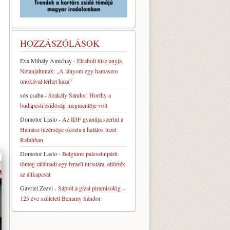
HOZZÁSZÓLÁSOK
Eva Mihály Amichay
-
Elrabolt túsz anyja
Netanjahunak: „A lányom egy hamaszos
unokával térhet haza”
sós csaba
-
Szakály Sándor: Horthy a
budapesti zsidóság megmentője volt
Domotor Laslo
-
Az IDF gyanúja szerint a
Hamász tüzérsége okozta a halálos tüzet
Rafahban
Domotor Laslo
-
Belgium: palesztinpárti
tömeg rátámadt egy izraeli turistára, eltörték
az állkapcsát
Gavriel Zeevi
-
Sáptól a gízai piramisokig –
125 éve született Benamy Sándor