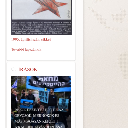
1995. áprilisi szám cikkei
További lapszámok
ÚJ
ÍRÁSOK
REKORDSZINTET ÉRT EL AZ
ORVOSOK, MÉRNÖKÖK ÉS
MÁS MAGASAN KÉPZETT
IZRAELIEK KIVÁNDORLÁSA