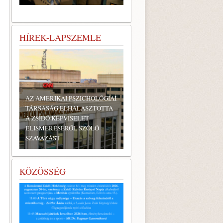
HÍREK-LAPSZEMLE
AZ AMERIKAI PSZICHOLÓGIAI
TÁRSASÁG ELHALASZTOTTA
A ZSIDÓ KÉPVISELET
ELISMERÉSÉRŐL SZÓLÓ
SZAVAZÁST
KÖZÖSSÉG