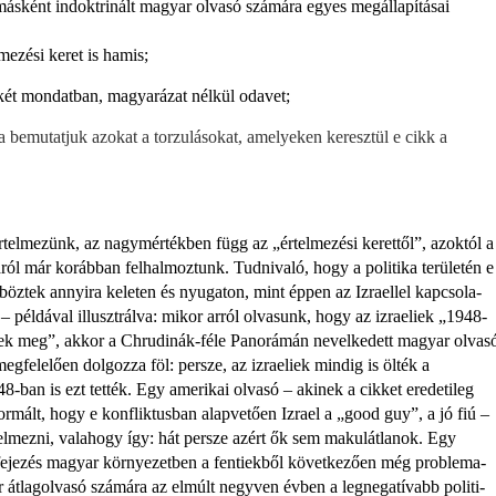
 másként indoktrinált magyar olvasó számára egyes megállapításai
mezési keret is hamis;
két mondatban, magyarázat nélkül odavet;
 bemutatjuk azokat a torzulá­sokat, amelyeken keresztül e cikk a
telmezünk, az nagymértékben függ az „értelmezési kerettől”, azoktól a
áról már korábban felhalmoztunk. Tudnivaló, hogy a politika területén e
öztek annyira keleten és nyuga­ton, mint éppen az Izraellel kapcsola­
t – példával illusztrálva: mikor arról olvasunk, hogy az izraeliek „1948-
tek meg”, akkor a Chrudinák-féle Panorá­mán nevelkedett magyar olvas
eg­felelően dolgozza föl: persze, az iz­raeliek mindig is ölték a
-ban is ezt tették. Egy amerikai olvasó – akinek a cikket eredetileg
ormált, hogy e konflik­tusban alapvetően Izrael a „good guy”, a jó fiú –
telmezni, valahogy így: hát persze azért ők sem makulátlanok. Egy
ifejezés magyar környezetben a fen­tiekből következően még problema­
r átlagolvasó számára az elmúlt negyven évben a legnegatívabb politi­