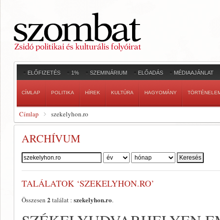
ELŐFIZETÉS
1%
SZEMINÁRIUM
ELŐADÁS
MÉDIAAJÁNLAT
CÍMLAP
POLITIKA
HÍREK
KULTÚRA
HAGYOMÁNY
TÖRTÉNELE
Címlap
szekelyhon.ro
ARCHÍVUM
Szerző:
TALÁLATOK ‘SZEKELYHON.RO’
2
szekelyhon.ro
Összesen
találat :
.