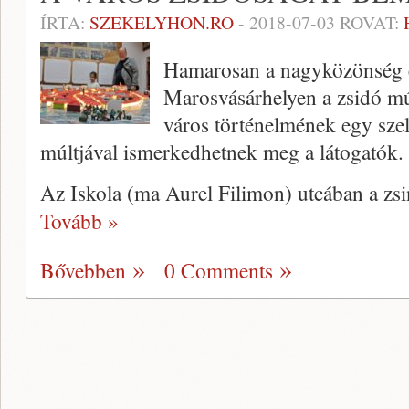
ÍRTA:
SZEKELYHON.RO
-
2018-07-03
ROVAT:
Hamarosan a nagyközönség el
Marosvásárhelyen a zsidó mú
város történelmének egy szele
múltjával ismerkedhetnek meg a látogatók
Az Iskola (ma Aurel Filimon) utcában a zsi
Tovább »
Bővebben
0 Comments