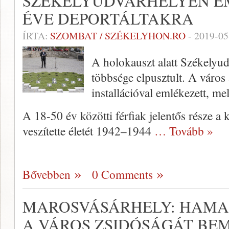
SZÉKELYUDVARHELYEN EM
ÉVE DEPORTÁLTAKRA
ÍRTA:
SZOMBAT / SZÉKELYHON.RO
-
2019-05
A holokauszt alatt Székelyu
többsége elpusztult. A város
installációval emlékezett, m
A 18-50 év közötti férfiak jelentős része a 
veszítette életét 1942–1944
… Tovább »
Bővebben
0 Comments
MAROSVÁSÁRHELY: HAMA
A VÁROS ZSIDÓSÁGÁT B