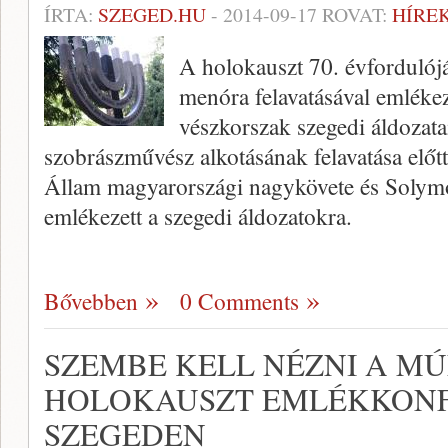
ÍRTA:
SZEGED.HU
-
2014-09-17
ROVAT:
HÍRE
A holokauszt 70. évforduló
menóra felavatásával emlékez
vészkorszak szegedi áldozata
szobrászművész alkotásának felavatása előtt
Állam magyarországi nagykövete és Solymo
emlékezett a szegedi áldozatokra.
Bővebben
0 Comments
SZEMBE KELL NÉZNI A M
HOLOKAUSZT EMLÉKKON
SZEGEDEN