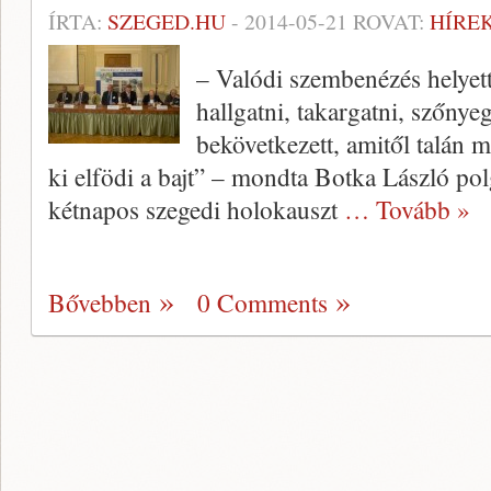
ÍRTA:
SZEGED.HU
-
2014-05-21
ROVAT:
HÍRE
– Valódi szembenézés helyet
hallgatni, takargatni, szőnye
bekövetkezett, amitől talán m
ki elfödi a bajt” – mondta Botka László po
kétnapos szegedi holokauszt
… Tovább »
Bővebben
0 Comments