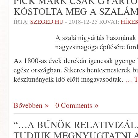
PICK MÁRK CSAK GYÁRTO
KÓSTOLTA MEG A SZALÁM
ÍRTA:
SZEGED.HU
-
2018-12-25
ROVAT:
HÍRE
A szalámigyártás hasznának e
nagyzsinagóga építésére fordí
Az 1800-as évek derekán igencsak gyenge l
egész országban. Sikeres hentesmesterek bi
készítményeik idő előtt megavasodtak,
… T
Bővebben
0 Comments
“…A BŰNÖK RELATIVIZÁ
TUDJUK MEGNYUGTATNI 