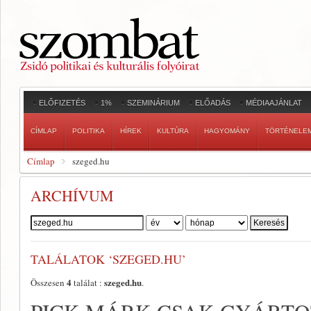
ELŐFIZETÉS
1%
SZEMINÁRIUM
ELŐADÁS
MÉDIAAJÁNLAT
CÍMLAP
POLITIKA
HÍREK
KULTÚRA
HAGYOMÁNY
TÖRTÉNELE
Címlap
szeged.hu
ARCHÍVUM
Szerző:
TALÁLATOK ‘SZEGED.HU’
4
szeged.hu
Összesen
találat :
.