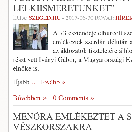
LELKIISMERETÜNKET”
ÍRTA:
SZEGED.HU
-
2017-06-30
ROVAT:
HÍRE
A 73 esztendeje elhurcolt sz
emlékeztek szerdán délután 
az áldozatok tiszteletére áll
részt vett Iványi Gábor, a Magyarországi 
elnöke is.
Ifjabb
… Tovább »
Bővebben
0 Comments
MENÓRA EMLÉKEZTET A S
VÉSZKORSZAKRA