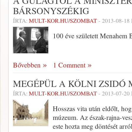
A GULAGTÓL A MINISZTE
BÁRSONYSZÉKIG
ÍRTA:
MULT-KOR.HU/SZOMBAT
-
2013-08-18
100 éve született Menahem 
Bővebben
1 Comment
MEGÉPÜL A KÖLNI ZSIDÓ
ÍRTA:
MULT-KOR.HU/SZOMBAT
-
2013-07-20
Hosszas vita után eldőlt, ho
múzeum. Az észak-rajna-veszt
este hozta meg döntését arr