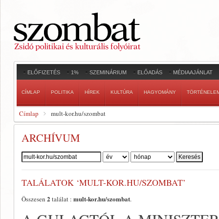
ELŐFIZETÉS
1%
SZEMINÁRIUM
ELŐADÁS
MÉDIAAJÁNLAT
CÍMLAP
POLITIKA
HÍREK
KULTÚRA
HAGYOMÁNY
TÖRTÉNELE
Címlap
mult-kor.hu/szombat
ARCHÍVUM
Szerző:
TALÁLATOK ‘MULT-KOR.HU/SZOMBAT’
2
mult-kor.hu/szombat
Összesen
találat :
.