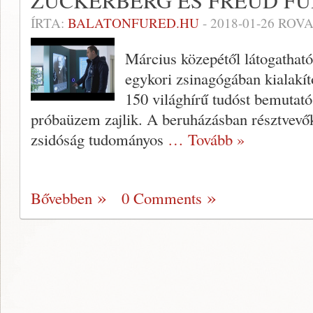
ZUCKERBERG ÉS FREUD F
ÍRTA:
BALATONFURED.HU
-
2018-01-26
ROVA
Március közepétől látogathat
egykori zsinagógában kialakít
150 világhírű tudóst bemutató 
próbaüzem zajlik. A beruházásban résztvevők 
zsidóság tudományos
… Tovább »
Bővebben
0 Comments