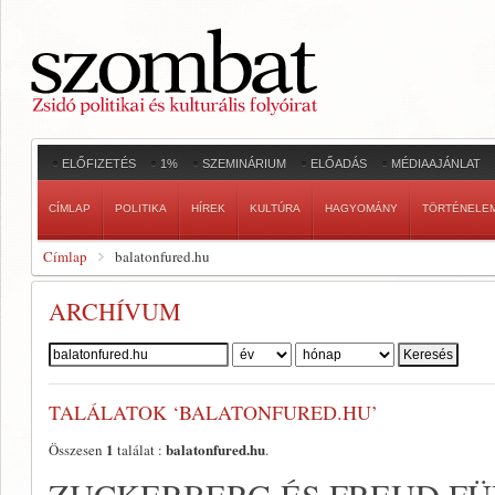
ELŐFIZETÉS
1%
SZEMINÁRIUM
ELŐADÁS
MÉDIAAJÁNLAT
CÍMLAP
POLITIKA
HÍREK
KULTÚRA
HAGYOMÁNY
TÖRTÉNELE
Címlap
balatonfured.hu
ARCHÍVUM
Szerző:
TALÁLATOK ‘BALATONFURED.HU’
1
balatonfured.hu
Összesen
találat :
.