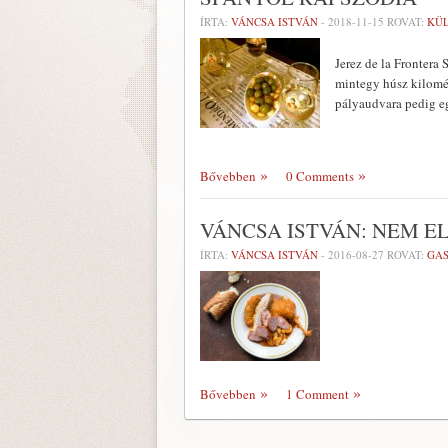
ÍRTA:
VÁNCSA ISTVÁN
-
2018-11-15
ROVAT:
KÜ
Jerez de la Frontera
mintegy húsz kilométe
pályaudvara pedig eg
Bővebben
0 Comments
VÁNCSA ISTVÁN: NEM E
ÍRTA:
VÁNCSA ISTVÁN
-
2016-08-27
ROVAT:
GA
Bővebben
1 Comment