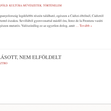
LFÖLD
,
KULTÚRA-MŰVÉSZETEK
,
TÖRTÉNELEM
 Spanyolország legdélebbi részén található, egészen a Cádizi-öbölnél, Cádiztól
rrel északra. Sevillából gyorsvonattal másfél óra, Jerez de la Frontera vasúti
észen mutatós. Valószínűleg ez az egyetlen dolog, amit
… Tovább »
LÁSOTT, NEM ELFÖLDELT
SZTRO