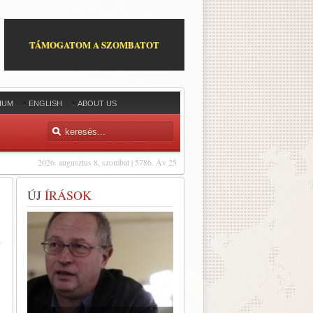
TÁMOGATOM A SZOMBATOT
IUM
ENGLISH
ABOUT US
2026. augusztus 8, szombat | 5786. Áv 25
ÚJ
ÍRÁSOK