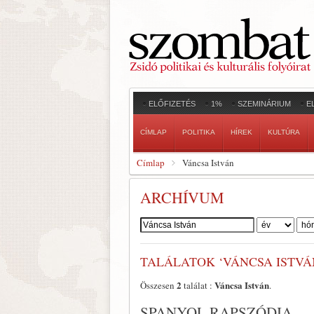
ELŐFIZETÉS
1%
SZEMINÁRIUM
E
CÍMLAP
POLITIKA
HÍREK
KULTÚRA
Címlap
Váncsa István
ARCHÍVUM
Szerző:
TALÁLATOK ‘VÁNCSA ISTVÁ
2
Váncsa István
Összesen
találat :
.
SPANYOL RAPSZÓDIA