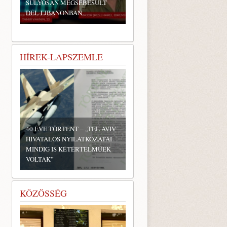
SÚLYOSAN MEGSEBESÜLT
DÉL-LIBANONBAN
HÍREK-LAPSZEMLE
40 ÉVE TÖRTÉNT – „TEL AVIV
HIVATALOS NYILATKOZATAI
MINDIG IS KÉTÉRTELMŰEK
VOLTAK”
KÖZÖSSÉG