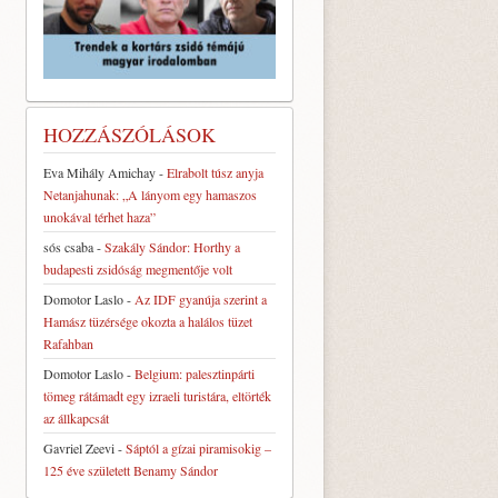
HOZZÁSZÓLÁSOK
Eva Mihály Amichay
-
Elrabolt túsz anyja
Netanjahunak: „A lányom egy hamaszos
unokával térhet haza”
sós csaba
-
Szakály Sándor: Horthy a
budapesti zsidóság megmentője volt
Domotor Laslo
-
Az IDF gyanúja szerint a
Hamász tüzérsége okozta a halálos tüzet
Rafahban
Domotor Laslo
-
Belgium: palesztinpárti
tömeg rátámadt egy izraeli turistára, eltörték
az állkapcsát
Gavriel Zeevi
-
Sáptól a gízai piramisokig –
125 éve született Benamy Sándor