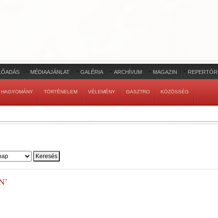
LŐADÁS
MÉDIAAJÁNLAT
GALÉRIA
ARCHÍVUM
MAGAZIN
REPERTÓR
HAGYOMÁNY
TÖRTÉNELEM
VÉLEMÉNY
GASZTRO
KÖZÖSSÉG
N’