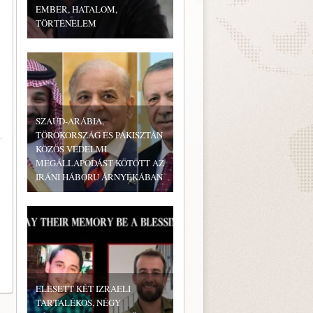
EMBER, HATALOM,
TÖRTÉNELEM
SZAÚD-ARÁBIA,
TÖRÖKORSZÁG ÉS PAKISZTÁN
KÖZÖS VÉDELMI
MEGÁLLAPODÁST KÖTÖTT AZ
IRÁNI HÁBORÚ ÁRNYÉKÁBAN
ELESETT KÉT IZRAELI
TARTALÉKOS, NÉGY