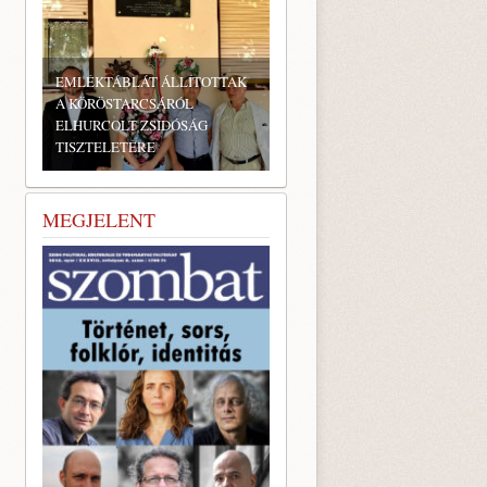
EMLÉKTÁBLÁT ÁLLÍTOTTAK
A KÖRÖSTARCSÁRÓL
ELHURCOLT ZSIDÓSÁG
TISZTELETÉRE
MEGJELENT