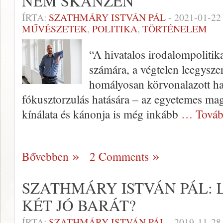
NEM SKANZEN
ÍRTA:
SZATHMÁRY ISTVÁN PÁL
-
2021-01-22
MŰVÉSZETEK
,
POLITIKA
,
TÖRTÉNELEM
“A hivatalos irodalompolitik
számára, a végtelen leegysze
homályosan körvonalazott ha
fókusztorzulás hatására – az egyetemes mag
kínálata és kánonja is még inkább
… Továb
Bővebben
2 Comments
SZATHMÁRY ISTVÁN PÁL: 
KÉT JÓ BARÁT?
ÍRTA:
SZATHMÁRY ISTVÁN PÁL
-
2019-11-28