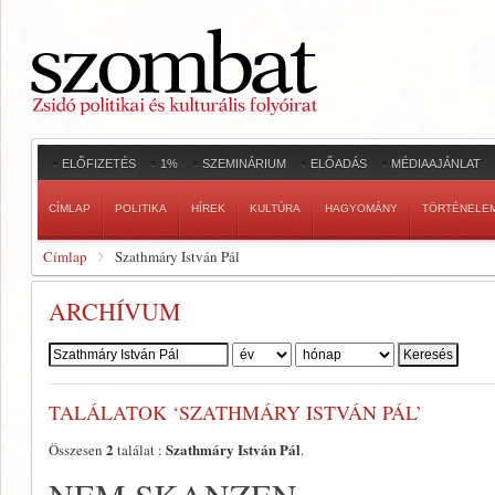
ELŐFIZETÉS
1%
SZEMINÁRIUM
ELŐADÁS
MÉDIAAJÁNLAT
CÍMLAP
POLITIKA
HÍREK
KULTÚRA
HAGYOMÁNY
TÖRTÉNELE
Címlap
Szathmáry István Pál
ARCHÍVUM
Szerző:
TALÁLATOK ‘SZATHMÁRY ISTVÁN PÁL’
2
Szathmáry István Pál
Összesen
találat :
.