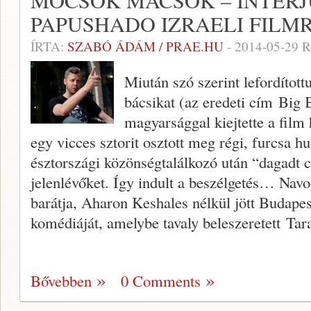
MOCSOK MACSÓK – INTERJ
PAPUSHADO IZRAELI FIL
ÍRTA:
SZABÓ ÁDÁM / PRAE.HU
-
2014-05-29
R
Miután szó szerint lefordítot
bácsikat (az eredeti cím Big 
magyarsággal kiejtette a film 
egy vicces sztorit osztott meg régi, furcsa h
észtországi közönségtalálkozó után “dagadt 
jelenlévőket. Így indult a beszélgetés… Navo
barátja, Aharon Keshales nélkül jött Budapes
komédiáját, amelybe tavaly beleszeretett Tar
Bővebben
0 Comments