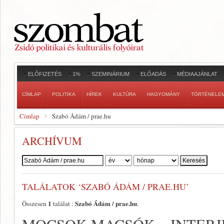
ELŐFIZETÉS
1%
SZEMINÁRIUM
ELŐADÁS
MÉDIAAJÁNLAT
CÍMLAP
POLITIKA
HÍREK
KULTÚRA
HAGYOMÁNY
TÖRTÉNELE
Címlap
Szabó Ádám / prae.hu
ARCHÍVUM
Szerző:
TALÁLATOK ‘SZABÓ ÁDÁM / PRAE.HU’
1
Szabó Ádám / prae.hu
Összesen
találat :
.