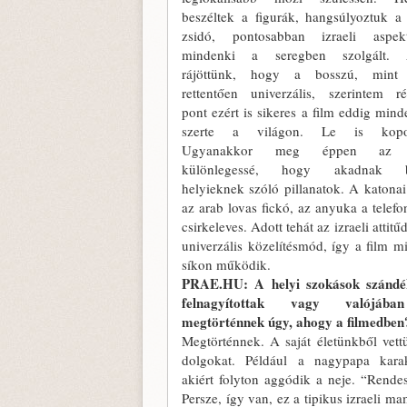
beszéltek a figurák, hangsúlyoztuk a 
zsidó, pontosabban izraeli aspektu
mindenki a seregben szolgált. 
rájöttünk, hogy a bosszú, mint
rettentően univerzális, szerintem r
pont ezért is sikeres a film eddig mind
szerte a világon. Le is kop
Ugyanakkor meg éppen az t
különlegessé, hogy akadnak 
helyieknek szóló pillanatok. A katonai
az arab lovas fickó, az anyuka a telefo
csirkeleves. Adott tehát az izraeli attitű
univerzális közelítésmód, így a film m
síkon működik.
PRAE.HU: A helyi szokások szándé
felnagyítottak vagy valójáb
megtörténnek úgy, ahogy a filmedben
Megtörténnek. A saját életünkből vett
dolgokat. Például a nagypapa karak
akiért folyton aggódik a neje. “Rende
Persze, így van, ez a tipikus izraeli m