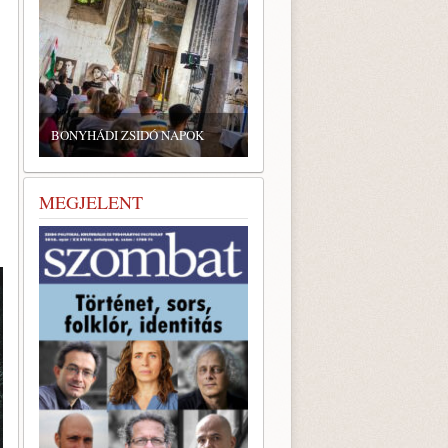
ZSIDÓ GASZTRONÓMIAI
TALÁLKOZÓ A BONYHÁDI
ZSINAGÓGÁBAN
MEGJELENT