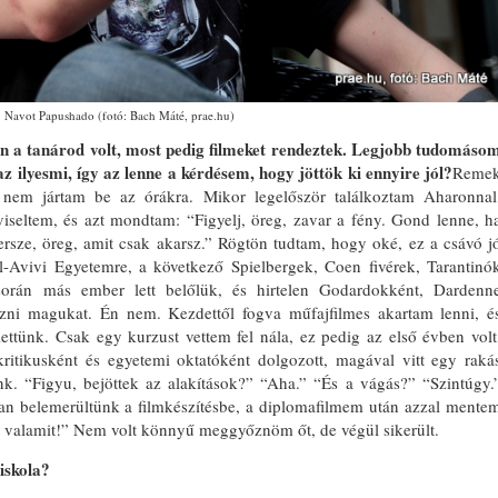
Navot Papushado (fotó: Bach Máté, prae.hu)
a tanárod volt, most pedig filmeket rendeztek. Legjobb tudomáso
az ilyesmi, így az lenne a kérdésem, hogy jöttök ki ennyire jól?
Reme
nem jártam be az órákra. Mikor legelőször találkoztam Aharonnal
seltem, és azt mondtam: “Figyelj, öreg, zavar a fény. Gond lenne, h
rsze, öreg, amit csak akarsz.” Rögtön tudtam, hogy oké, ez a csávó j
Tel-Avivi Egyetemre, a következő Spielbergek, Coen fivérek, Tarantinó
során más ember lett belőlük, és hirtelen Godardokként, Dardenn
ejezni magukat. Én nem. Kezdettől fogva műfajfilmes akartam lenni, é
lettünk. Csak egy kurzust vettem fel nála, ez pedig az első évben volt
kritikusként és egyetemi oktatóként dolgozott, magával vitt egy raká
ünk. “Figyu, bejöttek az alakítások?” “Aha.” “És a vágás?” “Szintúgy.
an belemerültünk a filmkészítésbe, a diplomafilmem után azzal mente
t valamit!” Nem volt könnyű meggyőznöm őt, de végül sikerült.
iskola?