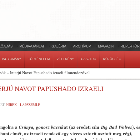
LŐADÁS
MÉDIAAJÁNLAT
GALÉRIA
ARCHÍVUM
MAGAZIN
REPERTÓR
HAGYOMÁNY
TÖRTÉNELEM
VÉLEMÉNY
GASZTRO
KÖZÖSSÉG
k – Interjú Navot Papushado izraeli filmrendezővel
RJÚ NAVOT PAPUSHADO IZRAELI
AT:
HÍREK - LAPSZEMLE
 angolra a
at (az eredeti cím
), é
Csúnya, gonosz bácsik
Big Bad Wolves
honi címét, az izraeli rendező egy vicces sztorit osztott meg régi,