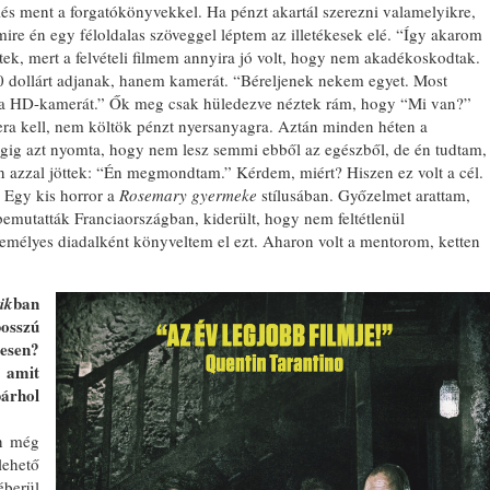
s ment a forgatókönyvekkel. Ha pénzt akartál szerezni valamelyikre,
 mire én egy féloldalas szöveggel léptem az illetékesek elé. “Így akarom
tek, mert a felvételi filmem annyira jó volt, hogy nem akadékoskodtak.
0 dollárt adjanak, hanem kamerát. “Béreljenek nekem egyet. Most
, a HD-kamerát.” Ők meg csak hüledezve néztek rám, hogy “Mi van?”
a kell, nem költök pénzt nyersanyagra. Aztán minden héten a
végig azt nyomta, hogy nem lesz semmi ebből az egészből, de én tudtam,
tön azzal jöttek: “Én megmondtam.” Kérdem, miért? Hiszen ez volt a cél.
. Egy kis horror a
Rosemary gyermeke
stílusában. Győzelmet arattam,
 bemutatták Franciaországban, kiderült, hogy nem feltétlenül
mélyes diadalként könyveltem el ezt. Aharon volt a mentorom, ketten
ban
ik
osszú
esen?
, amit
árhol
en még
hető
berül