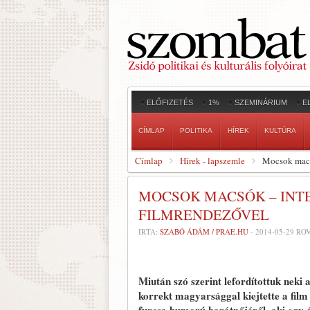
ELŐFIZETÉS
1%
SZEMINÁRIUM
E
CÍMLAP
POLITIKA
HÍREK
KULTÚRA
Címlap
Hírek - lapszemle
Mocsok macsó
MOCSOK MACSÓK – INTE
FILMRENDEZŐVEL
ÍRTA:
SZABÓ ÁDÁM / PRAE.HU
-
2014-05-29
ROV
Miután szó szerint lefordítottuk neki
korrekt magyarsággal kiejtette a film 