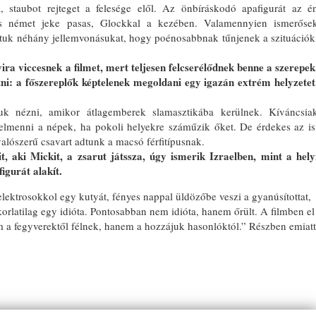
, staubot rejteget a felesége elől. Az önbíráskodó apafigurát az é
s német jeke pasas, Glockkal a kezében. Valamennyien ismerőse
oztuk néhány jellemvonásukat, hogy poénosabbnak tűnjenek a szituációk
 viccesnek a filmet, mert teljesen felcserélődnek benne a szerepek
átni: a főszereplők képtelenek megoldani egy igazán extrém helyzetet
uk nézni, amikor átlagemberek slamasztikába kerülnek. Kíváncsia
elmenni a népek, ha pokoli helyekre száműzik őket. De érdekes az is
alószerű csavart adtunk a macsó férfitípusnak.
 aki Mickit, a zsarut játssza, úgy ismerik Izraelben, mint a hely
igurát alakít.
ektrosokkol egy kutyát, fényes nappal üldözőbe veszi a gyanúsítottat,
orlatilag egy idióta. Pontosabban nem idióta, hanem őrült. A filmben el
 a fegyverektől félnek, hanem a hozzájuk hasonlóktól.” Részben emiatt