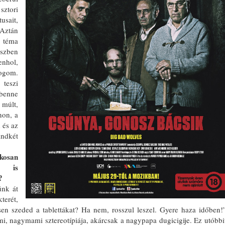
sztori
sait,
Aztán
 téma
észben
enhol,
ogom.
eszi
benne
 múlt,
non, a
d és az
indkét
kosan
an is
?
ünk át
terét,
sen szeded a tablettákat? Ha nem, rosszul leszel. Gyere haza időben!
ami, nagymami sztereotípiája, akárcsak a nagypapa dugicigije. Ez utóbbi