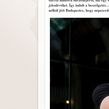
furcsa humorú barátnőjéről, aki egy 
jelenlévőket. Így indult a beszélgeté
nélkül jött Budapestre, hogy népszerű