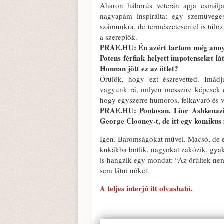
Aharon háborús veterán apja csinálja
nagyapám inspirálta: egy szemüvege
számunkra, de természetesen el is túl
a szereplők.
PRAE.HU: Én azért tartom még annyira
Potens férfiak helyett impotenseket l
Honnan jött ez az ötlet?
Örülök, hogy ezt észrevetted. Imádj
vagyunk rá, milyen messzire képesek 
hogy egyszerre humoros, felkavaró és v
PRAE.HU: Pontosan. Lior Ashkenazit,
George Clooney-t, de itt egy komikus f
Igen. Baromságokat művel. Macsó, de el
kukákba botlik, nagyokat zakózik, gyak
is hangzik egy mondat: “Az őrültek nem
sem látni nőket.
A teljes interjú itt olvasható.