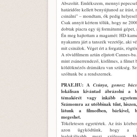
Abszolút. Emlékszem, mennyi pepecselé
határidőre kellett benyújtanod az írást,
csinálni” – mondtam, ők pedig helyesel
Csak annyit kértem tőlük, hogy ne 200
dobtak piacra egy új formátumú gépet
Én meg hajtottam a magamét: HD-kamer
nyakamra járt a tanszék vezetője, aki 
mit csinálok. Véget ért a forgatás, rög
A rövidfilmem aztán eljutott Cannes-ba
mint zsánerrendező, kisfilmes, a filmet
köldöknézős drámákra van szükség. Sze
szóltunk be a rendszernek.
PRAE.HU: A
Csúnya, gonosz bács
lokálisan kívántad ábrázolni a b
témakörét vagy inkább egyetem
Számomra az utóbbinak tűnt, hiszen
látunk a filmedben, bárkivel, b
megeshet.
Tökéletesen egyetértek. Az írás közb
azon ügyködtünk, hogy a le
leglokálisabb mozi szülessen. Hé