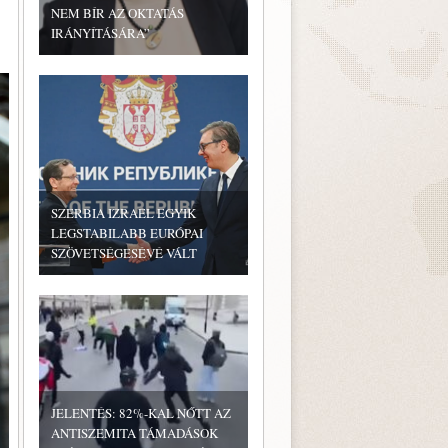
NEM BÍR AZ OKTATÁS
IRÁNYÍTÁSÁRA”
SZERBIA IZRAEL EGYIK
LEGSTABILABB EURÓPAI
SZÖVETSÉGESÉVÉ VÁLT
JELENTÉS: 82%-KAL NŐTT AZ
ANTISZEMITA TÁMADÁSOK