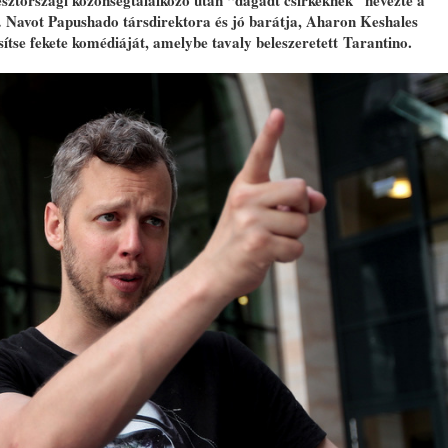
észtországi közönségtalálkozó után “dagadt csirkéknek” nevezte a
s… Navot Papushado társdirektora és jó barátja, Aharon Keshales
sítse fekete komédiáját, amelybe tavaly beleszeretett Tarantino.