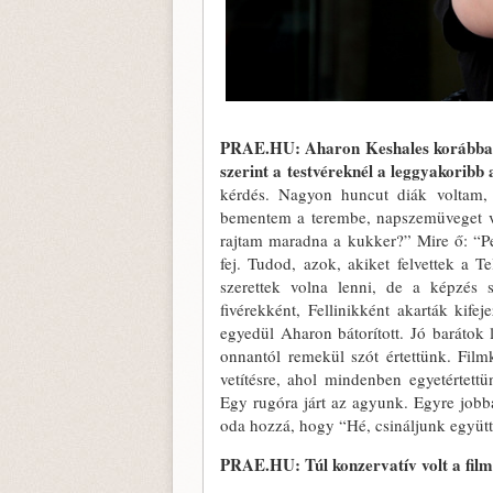
PRAE.HU: Aharon Keshales korábban 
szerint a testvéreknél a leggyakoribb 
kérdés. Nagyon huncut diák voltam, 
bementem a terembe, napszemüveget vi
rajtam maradna a kukker?” Mire ő: “Pe
fej. Tudod, azok, akiket felvettek a 
szerettek volna lenni, de a képzés 
fivérekként, Fellinikként akarták kif
egyedül Aharon bátorított. Jó barátok 
onnantól remekül szót értettünk. Film
vetítésre, ahol mindenben egyetértett
Egy rugóra járt az agyunk. Egyre jobb
oda hozzá, hogy “Hé, csináljunk együt
PRAE.HU: Túl konzervatív volt a film