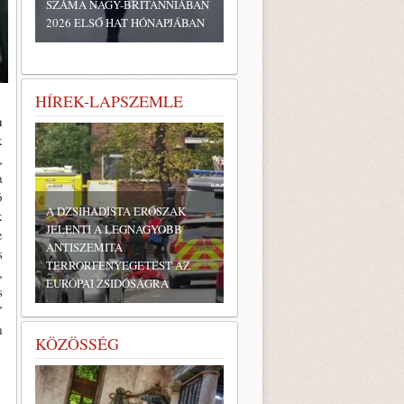
SZÁMA NAGY-BRITANNIÁBAN
2026 ELSŐ HAT HÓNAPJÁBAN
HÍREK-LAPSZEMLE
m
k
,
a
ó
A DZSIHADISTA ERŐSZAK
k
JELENTI A LEGNAGYOBB
e
ANTISZEMITA
s
TERRORFENYEGETÉST AZ
,
EURÓPAI ZSIDÓSÁGRA
s
”
m
KÖZÖSSÉG