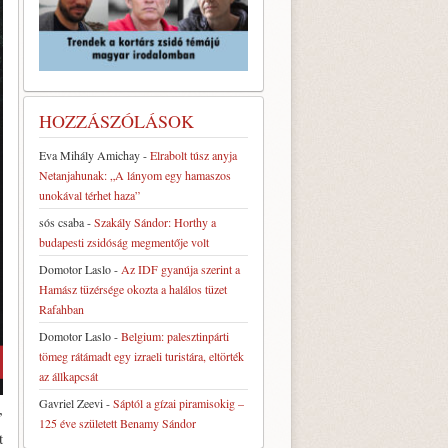
HOZZÁSZÓLÁSOK
Eva Mihály Amichay
-
Elrabolt túsz anyja
Netanjahunak: „A lányom egy hamaszos
unokával térhet haza”
sós csaba
-
Szakály Sándor: Horthy a
budapesti zsidóság megmentője volt
Domotor Laslo
-
Az IDF gyanúja szerint a
Hamász tüzérsége okozta a halálos tüzet
Rafahban
Domotor Laslo
-
Belgium: palesztinpárti
tömeg rátámadt egy izraeli turistára, eltörték
az állkapcsát
Gavriel Zeevi
-
Sáptól a gízai piramisokig –
”
125 éve született Benamy Sándor
t