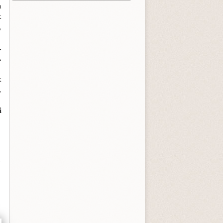
n
k
,
.
.
k
,
i