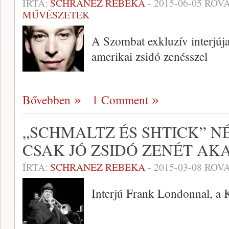
ÍRTA:
SCHRANEZ REBEKA
-
2015-06-05
ROVA
MŰVÉSZETEK
A Szombat exkluzív interjúj
amerikai zsidó zenésszel
Bővebben
1 Comment
„SCHMALTZ ÉS SHTICK” NÉ
CSAK JÓ ZSIDÓ ZENÉT AK
ÍRTA:
SCHRANEZ REBEKA
-
2015-03-08
ROVA
Interjú Frank Londonnal, a K