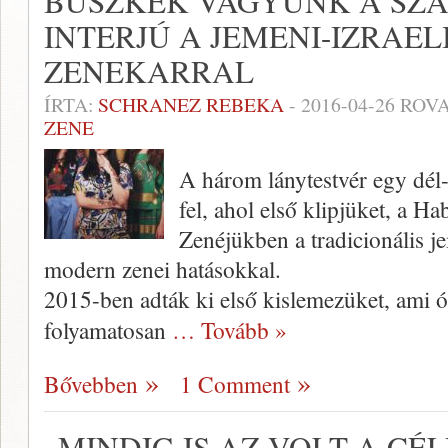
BÜSZKÉK VAGYUNK A SZ
INTERJÚ A JEMENI-IZRAEL
ZENEKARRAL
ÍRTA:
SCHRANEZ REBEKA
-
2016-04-26
ROVA
ZENE
A három lánytestvér egy dél-i
fel, ahol első klipjüket, a Ha
Zenéjükben a tradicionális j
modern zenei hatásokkal.
2015-ben adták ki első kislemezüket, ami óri
folyamatosan
… Tovább »
Bővebben
1 Comment
„MINDIG IS AZ VOLT A CÉ