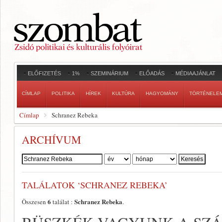
ELŐFIZETÉS
1%
SZEMINÁRIUM
ELŐADÁS
MÉDIAAJÁNLAT
CÍMLAP
POLITIKA
HÍREK
KULTÚRA
HAGYOMÁNY
TÖRTÉNELE
Címlap
Schranez Rebeka
ARCHÍVUM
Szerző:
TALÁLATOK ‘SCHRANEZ REBEKA’
6
Schranez Rebeka
Összesen
találat :
.