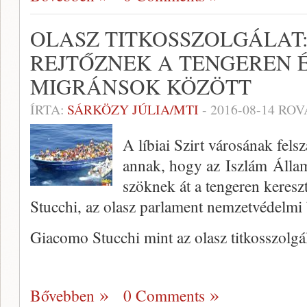
OLASZ TITKOSSZOLGÁLAT:
REJTŐZNEK A TENGEREN 
MIGRÁNSOK KÖZÖTT
ÍRTA:
SÁRKÖZY JÚLIA/MTI
-
2016-08-14
ROV
A líbiai Szirt városának fels
annak, hogy az Iszlám Álla
szöknek át a tengeren keresz
Stucchi, az olasz parlament nemzetvédelmi 
Giacomo Stucchi mint az olasz titkosszolgá
Bővebben
0 Comments