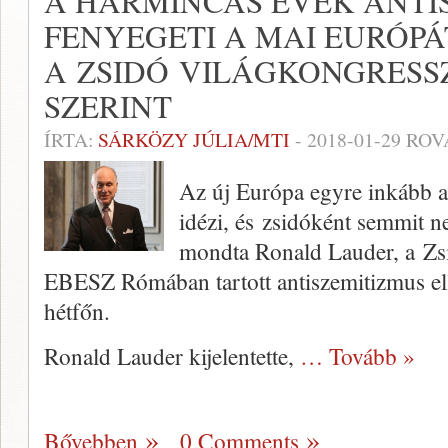
A HARMINCAS ÉVEK ANTI
FENYEGETI A MAI EURÓPÁ
A ZSIDÓ VILÁGKONGRESS
SZERINT
ÍRTA:
SÁRKÖZY JÚLIA/MTI
-
2018-01-29
ROV
Az új Európa egyre inkább a
idézi, és zsidóként semmit 
mondta Ronald Lauder, a Zs
EBESZ Rómában tartott antiszemitizmus el
hétfőn.
Ronald Lauder kijelentette,
… Tovább »
Bővebben
0 Comments