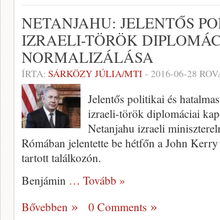
NETANJAHU: JELENTŐS POL
IZRAELI-TÖRÖK DIPLOMÁ
NORMALIZÁLÁSA
ÍRTA:
SÁRKÖZY JÚLIA/MTI
-
2016-06-28
ROV
Jelentős politikai és hatalma
izraeli-török diplomáciai kap
Netanjahu izraeli miniszterel
Rómában jelentette be hétfőn a John Kerry
tartott találkozón.
Benjámin
… Tovább »
Bővebben
0 Comments