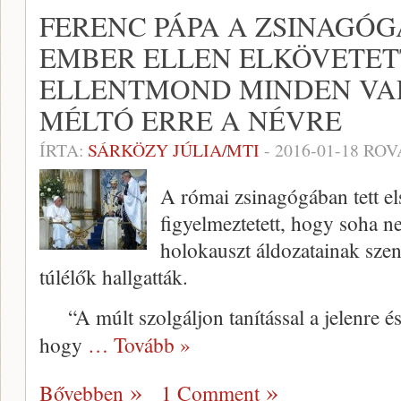
FERENC PÁPA A ZSINAGÓG
EMBER ELLEN ELKÖVETET
ELLENTMOND MINDEN VA
MÉLTÓ ERRE A NÉVRE
ÍRTA:
SÁRKÖZY JÚLIA/MTI
-
2016-01-18
ROV
A római zsinagógában tett el
figyelmeztetett, hogy soha ne
holokauszt áldozatainak szen
túlélők hallgatták.
“A múlt szolgáljon tanítással a jelenre és 
hogy
… Tovább »
Bővebben
1 Comment