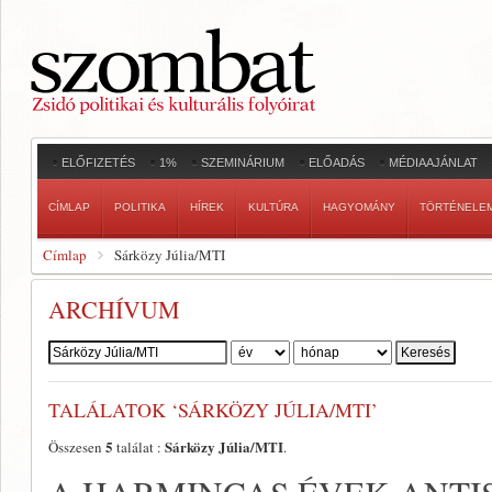
ELŐFIZETÉS
1%
SZEMINÁRIUM
ELŐADÁS
MÉDIAAJÁNLAT
CÍMLAP
POLITIKA
HÍREK
KULTÚRA
HAGYOMÁNY
TÖRTÉNELE
Címlap
Sárközy Júlia/MTI
ARCHÍVUM
Szerző:
TALÁLATOK ‘SÁRKÖZY JÚLIA/MTI’
5
Sárközy Júlia/MTI
Összesen
találat :
.