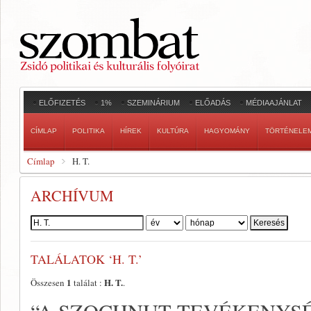
ELŐFIZETÉS
1%
SZEMINÁRIUM
ELŐADÁS
MÉDIAAJÁNLAT
CÍMLAP
POLITIKA
HÍREK
KULTÚRA
HAGYOMÁNY
TÖRTÉNELE
Címlap
H. T.
ARCHÍVUM
Szerző:
TALÁLATOK ‘H. T.’
1
H. T.
Összesen
találat :
.