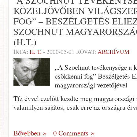
“A SZOCHNUT TEVÉKENYS
KÖZELJÖVŐBEN VILÁGSZE
FOG” – BESZÉLGETÉS ELIE
SZOCHNUT MAGYARORSZÁG
(H.T.)
ÍRTA:
H. T.
-
2000-05-01
ROVAT:
ARCHÍVUM
„A Szochnut tevékenysége a k
csökkenni fog” Beszélgetés El
magyarországi vezetőjével
Tíz évvel ezelőtt kezdte meg ma­gyarországi
valamilyen sajátos, csak erre az országra ér
Bővebben
0 Comments