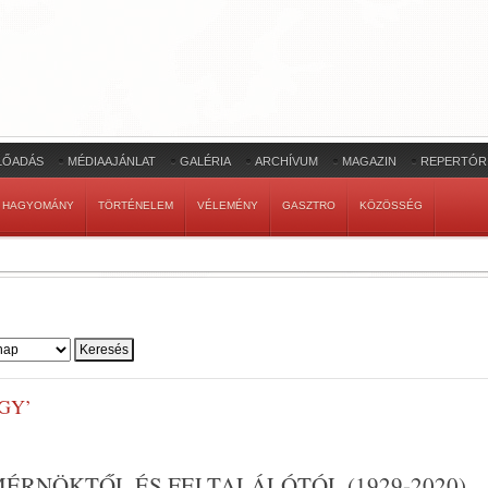
LŐADÁS
MÉDIAAJÁNLAT
GALÉRIA
ARCHÍVUM
MAGAZIN
REPERTÓR
HAGYOMÁNY
TÖRTÉNELEM
VÉLEMÉNY
GASZTRO
KÖZÖSSÉG
GY’
ÉRNÖKTŐL ÉS FELTALÁLÓTÓL (1929-2020)