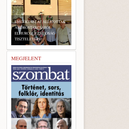
EMLÉKTÁBLÁT ÁLLÍTOTTAK
A KÖRÖSTARCSÁRÓL
ELHURCOLT ZSIDÓSÁG
TISZTELETÉRE
MEGJELENT