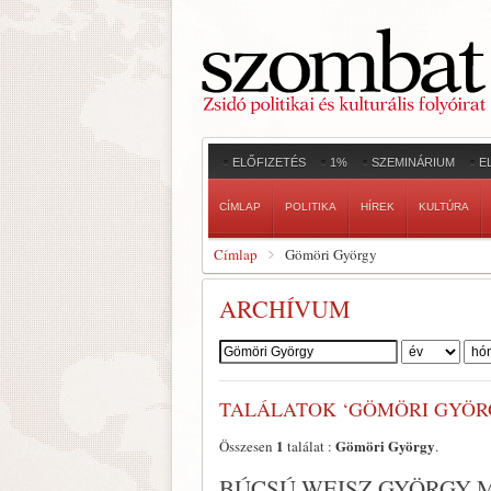
ELŐFIZETÉS
1%
SZEMINÁRIUM
E
CÍMLAP
POLITIKA
HÍREK
KULTÚRA
Címlap
Gömöri György
ARCHÍVUM
Szerző:
TALÁLATOK ‘GÖMÖRI GYÖR
1
Gömöri György
Összesen
találat :
.
BÚCSÚ WEISZ GYÖRGY M