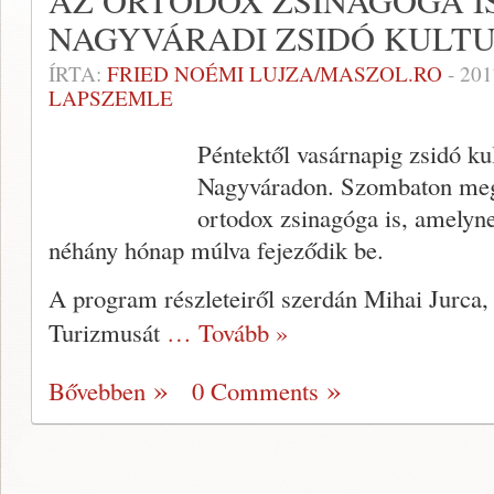
AZ ORTODOX ZSINAGÓGA I
NAGYVÁRADI ZSIDÓ KULT
ÍRTA:
FRIED NOÉMI LUJZA/MASZOL.RO
-
201
LAPSZEMLE
Péntektől vasárnapig zsidó kul
Nagyváradon. Szombaton megn
ortodox zsinagóga is, amelynek
néhány hónap múlva fejeződik be.
A program részleteiről szerdán Mihai Jurca,
Turizmusát
… Tovább »
Bővebben
0 Comments