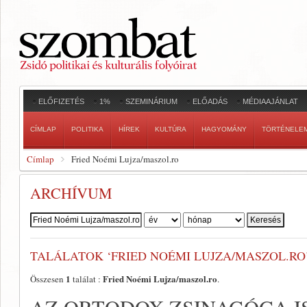
ELŐFIZETÉS
1%
SZEMINÁRIUM
ELŐADÁS
MÉDIAAJÁNLAT
CÍMLAP
POLITIKA
HÍREK
KULTÚRA
HAGYOMÁNY
TÖRTÉNELE
Címlap
Fried Noémi Lujza/maszol.ro
ARCHÍVUM
Szerző:
TALÁLATOK ‘FRIED NOÉMI LUJZA/MASZOL.RO
1
Fried Noémi Lujza/maszol.ro
Összesen
találat :
.