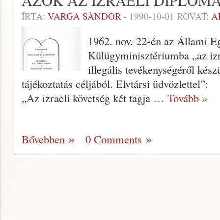
AZOK AZ IZRAELI DIPLOM
ÍRTA:
VARGA SÁNDOR
-
1990-10-01
ROVAT:
A
1962. nov. 22-én az Állami Eg
Külügymi­nisztériumba „az izr
illegális tevékeny­ségéről kész
tájékoztatás céljából. Elvtár­si üdvözlettel”:
„Az izraeli követség két tagja
… Tovább »
Bővebben
0 Comments