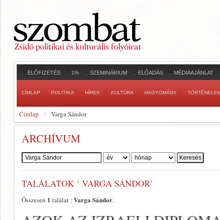
ELŐFIZETÉS
1%
SZEMINÁRIUM
ELŐADÁS
MÉDIAAJÁNLAT
CÍMLAP
POLITIKA
HÍREK
KULTÚRA
HAGYOMÁNY
TÖRTÉNELE
Címlap
Varga Sándor
ARCHÍVUM
Szerző:
TALÁLATOK ‘ VARGA SÁNDOR’
1
Varga Sándor
Összesen
találat :
.