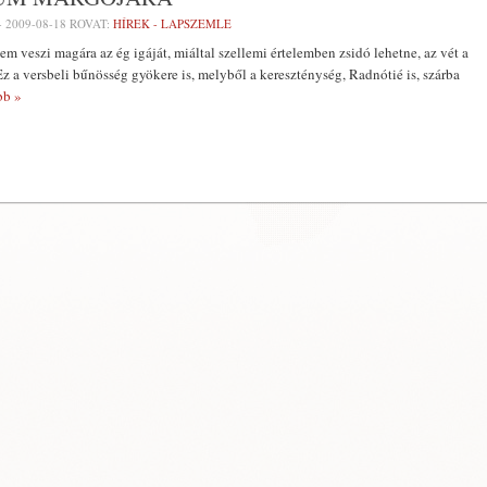
-
2009-08-18
ROVAT:
HÍREK - LAPSZEMLE
m veszi magára az ég igáját, miáltal szellemi értelemben zsidó lehetne, az vét a
z a versbeli bűnösség gyökere is, melyből a kereszténység, Radnótié is, szárba
b »