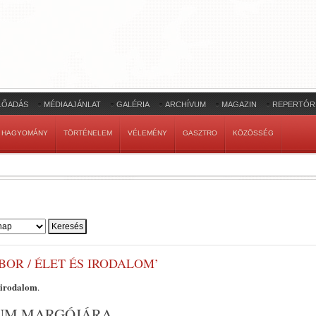
LŐADÁS
MÉDIAAJÁNLAT
GALÉRIA
ARCHÍVUM
MAGAZIN
REPERTÓR
HAGYOMÁNY
TÖRTÉNELEM
VÉLEMÉNY
GASZTRO
KÖZÖSSÉG
BOR / ÉLET ÉS IRODALOM’
s irodalom
.
IUM MARGÓJÁRA