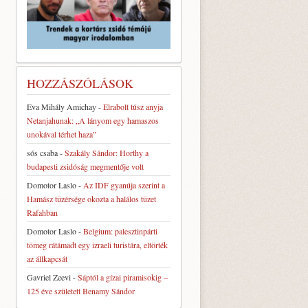
HOZZÁSZÓLÁSOK
Eva Mihály Amichay
-
Elrabolt túsz anyja
Netanjahunak: „A lányom egy hamaszos
unokával térhet haza”
sós csaba
-
Szakály Sándor: Horthy a
budapesti zsidóság megmentője volt
Domotor Laslo
-
Az IDF gyanúja szerint a
Hamász tüzérsége okozta a halálos tüzet
Rafahban
Domotor Laslo
-
Belgium: palesztinpárti
tömeg rátámadt egy izraeli turistára, eltörték
az állkapcsát
Gavriel Zeevi
-
Sáptól a gízai piramisokig –
125 éve született Benamy Sándor