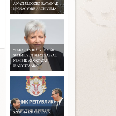
A NÁCI ÜLDÖZÉS IRATAINAK
LEGNAGYOBB ARCHÍVUMA
“TAKARÓ MIHÁLY IMMÁR
SEMMILYEN BEFOLYÁSSAL
NEM BÍR AZ OKTATÁS
IRÁNYÍTÁSÁRA”
SZERBIA IZRAEL EGYIK