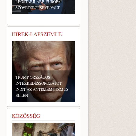
LEGSTABILABB EURÓPAI
SZÖVETSÉGESÉVÉ VÁLT
HÍREK-LAPSZEMLE
TRUMP ORSZÁGOS
INTÉZKEDÉSSOROZATOT
INDÍT AZ ANTISZEMITIZMUS
ELLEN
KÖZÖSSÉG