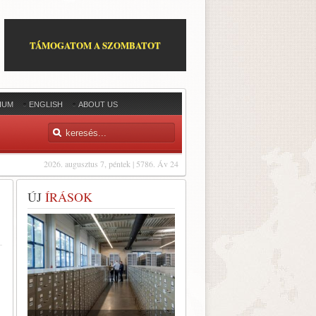
TÁMOGATOM A SZOMBATOT
IUM
ENGLISH
ABOUT US
2026. augusztus 7, péntek | 5786. Áv 24
ÚJ
ÍRÁSOK