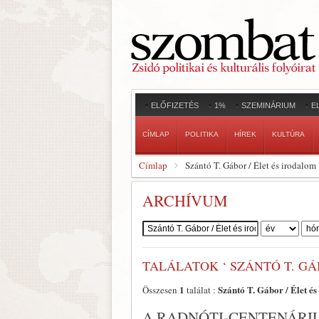
ELŐFIZETÉS
1%
SZEMINÁRIUM
E
CÍMLAP
POLITIKA
HÍREK
KULTÚRA
Címlap
Szántó T. Gábor / Élet és irodalom
ARCHÍVUM
Szerző:
TALÁLATOK ‘ SZÁNTÓ T. GÁ
1
Szántó T. Gábor / Élet é
Összesen
találat :
A RADNÓTI-CENTENÁR