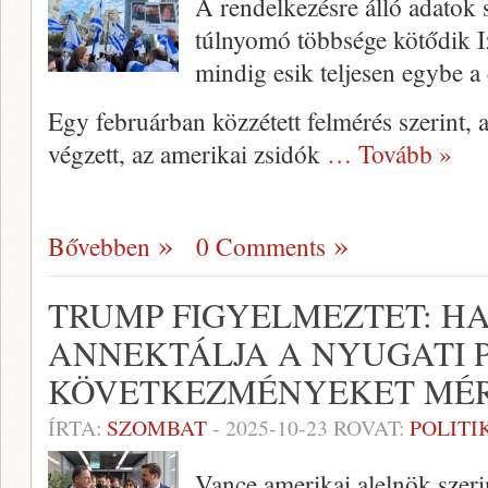
A rendelkezésre álló adatok 
túlnyomó többsége kötődik I
mindig esik teljesen egybe a
Egy februárban közzétett felmérés szerint,
végzett, az amerikai zsidók
… Tovább »
Bővebben
0 Comments
TRUMP FIGYELMEZTET: HA
ANNEKTÁLJA A NYUGATI P
KÖVETKEZMÉNYEKET MÉ
ÍRTA:
SZOMBAT
-
2025-10-23
ROVAT:
POLITI
Vance amerikai alelnök szeri