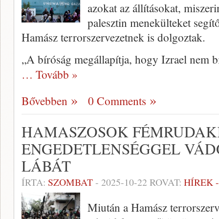
azokat az állításokat, misz
palesztin menekülteket segít
Hamász terrorszervezetnek is dolgoztak.
„A bíróság megállapítja, hogy Izrael nem biz
… Tovább »
Bővebben
0 Comments
HAMASZOSOK FÉMRUDAKK
ENGEDETLENSÉGGEL VÁDO
LÁBÁT
ÍRTA:
SZOMBAT
-
2025-10-22
ROVAT:
HÍREK 
Miután a Hamász terrorszerve