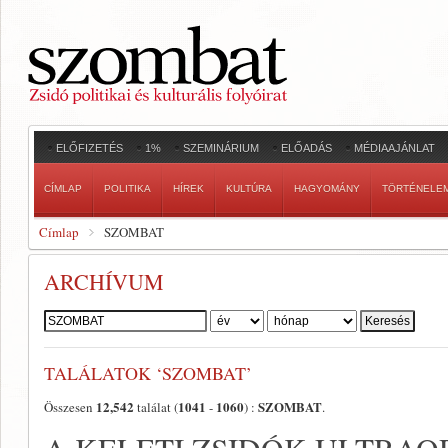
ELŐFIZETÉS
1%
SZEMINÁRIUM
ELŐADÁS
MÉDIAAJÁNLAT
CÍMLAP
POLITIKA
HÍREK
KULTÚRA
HAGYOMÁNY
TÖRTÉNELE
Címlap
SZOMBAT
ARCHÍVUM
Szerző:
TALÁLATOK ‘SZOMBAT’
12,542
1041
1060
SZOMBAT
Összesen
találat (
-
) :
.