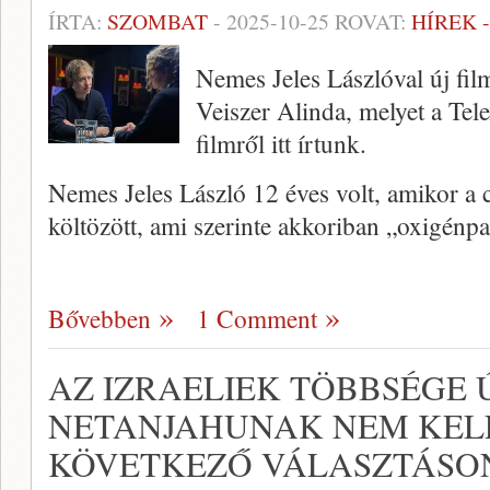
ÍRTA:
SZOMBAT
-
2025-10-25
ROVAT:
HÍREK 
Nemes Jeles Lászlóval új film
Veiszer Alinda, melyet a Tel
filmről itt írtunk.
Nemes Jeles László 12 éves volt, amikor a 
költözött, ami szerinte akkoriban „oxigénpa
Bővebben
1 Comment
AZ IZRAELIEK TÖBBSÉGE 
NETANJAHUNAK NEM KELL
KÖVETKEZŐ VÁLASZTÁSO