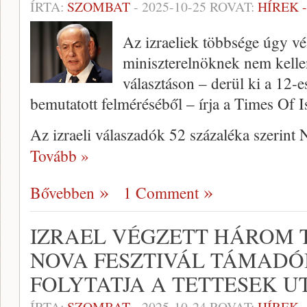
ÍRTA:
SZOMBAT
-
2025-10-25
ROVAT:
HÍREK 
Az izraeliek többsége úgy v
miniszterelnöknek nem kelle
választáson – derül ki a 12-e
bemutatott felméréséből – írja a Times Of Is
Az izraeli válaszadók 52 százaléka szerin
Tovább »
Bővebben
1 Comment
IZRAEL VÉGZETT HÁROM 
NOVA FESZTIVÁL TÁMADÓI
FOLYTATJA A TETTESEK U
ÍRTA:
SZOMBAT
-
2025-10-24
ROVAT:
HÍREK 