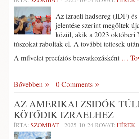
Az izraeli hadsereg (IDF) és 
jelentése szerint megöltek 
közül, akik a 2023 októberi N
túszokat raboltak el. A további tettesek után
A művelet precíziós beavatkozásként
… To
Bővebben
0 Comments
AZ AMERIKAI ZSIDÓK TÚ
KÖTŐDIK IZRAELHEZ
ÍRTA:
SZOMBAT
-
2025-10-24
ROVAT:
HÍREK 