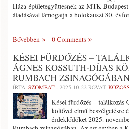
Háza épületegyüttesnek az MTK Budapest r
átadásával támogatja a holokauszt 80. évfo
Bővebben
0 Comments
KÉSEI FÜRDŐZÉS – TALÁ
ÁGNES KOSSUTH-DÍJAS KÖ
RUMBACH ZSINAGÓGÁBA
ÍRTA:
SZOMBAT
-
2025-10-22
ROVAT:
KÖZÖS
Kései fürdőzés – találkozás
költővel című beszélgetésre 
érdeklődőket 2025. november
Rumbach zsinagógában. Az est egyben a K