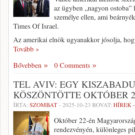
az ügyben „nagyon ostoba” lé
személye ellen, ami beárnyékol
Times Of Israel.
Az amerikai elnök ugyanakkor jósolja, hog
Tovább »
Bővebben
0 Comments
TEL AVIV: EGY KISZABAD
KÖSZÖNTÖTTE OKTÓBER 2
ÍRTA:
SZOMBAT
-
2025-10-23
ROVAT:
HÍREK 
Október 22-én Magyarország
rendezvényén, különleges pil