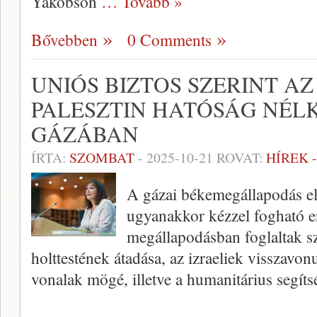
Yakobson
… Tovább »
Bővebben
0 Comments
UNIÓS BIZTOS SZERINT AZ
PALESZTIN HATÓSÁG NÉ
GÁZÁBAN
ÍRTA:
SZOMBAT
-
2025-10-21
ROVAT:
HÍREK 
A gázai békemegállapodás els
ugyanakkor kézzel fogható 
megállapodásban foglaltak sz
holttestének átadása, az izraeliek visszavon
vonalak mögé, illetve a humanitárius segít