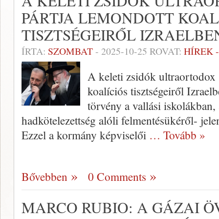
A KELETI ZSIDÓK ULTRA
PÁRTJA LEMONDOTT KOAL
TISZTSÉGEIRŐL IZRAELBE
ÍRTA:
SZOMBAT
-
2025-10-25
ROVAT:
HÍREK 
A keleti zsidók ultraortodox
koalíciós tisztségeiről Izrael
törvény a vallási iskolákban,
hadkötelezettség alóli felmentésükéről- jel
Ezzel a kormány képviselői
… Tovább »
Bővebben
0 Comments
MARCO RUBIO: A GÁZAI 