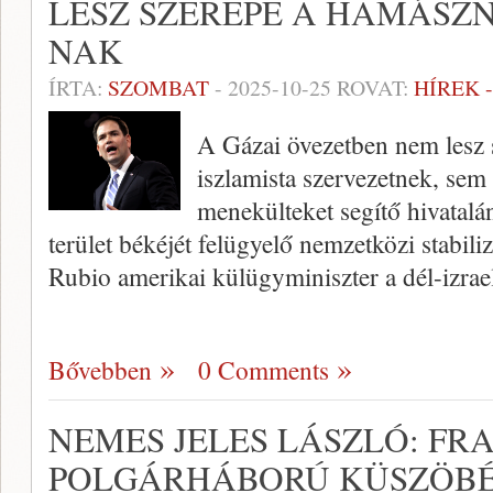
LESZ SZEREPE A HAMÁSZN
NAK
ÍRTA:
SZOMBAT
-
2025-10-25
ROVAT:
HÍREK 
A Gázai övezetben nem lesz 
iszlamista szervezetnek, sem
menekülteket segítő hivatal
terület békéjét felügyelő nemzetközi stabili
Rubio amerikai külügyminiszter a dél-izrae
Bővebben
0 Comments
NEMES JELES LÁSZLÓ: FR
POLGÁRHÁBORÚ KÜSZÖBÉ