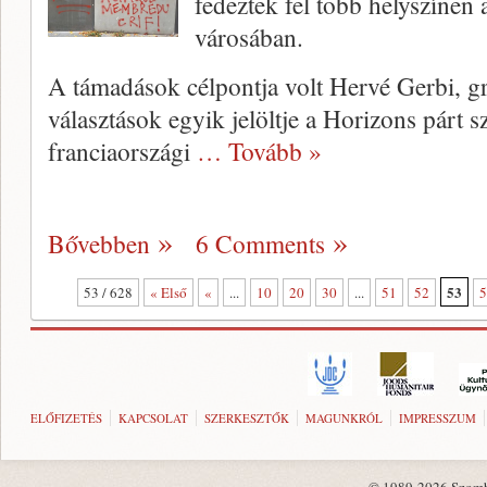
fedeztek fel több helyszínen
városában.
A támadások célpontja volt Hervé Gerbi, gr
választások egyik jelöltje a Horizons párt s
franciaországi
… Tovább »
Bővebben
6 Comments
53
53 / 628
« Első
«
...
10
20
30
...
51
52
5
ELŐFIZETÉS
KAPCSOLAT
SZERKESZTŐK
MAGUNKRÓL
IMPRESSZUM