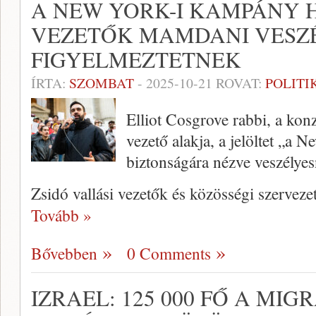
A NEW YORK-I KAMPÁNY 
VEZETŐK MAMDANI VESZ
FIGYELMEZTETNEK
ÍRTA:
SZOMBAT
-
2025-10-21
ROVAT:
POLITI
Elliot Cosgrove rabbi, a ko
vezető alakja, a jelöltet „a 
biztonságára nézve veszélyes
Zsidó vallási vezetők és közösségi szerveze
Tovább »
Bővebben
0 Comments
IZRAEL: 125 000 FŐ A MI