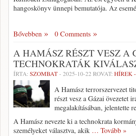
hangoskönyv ünnepi bemutatója. Az esem
Bővebben
0 Comments
A HAMÁSZ RÉSZT VESZ A 
TECHNOKRATÁK KIVÁLAS
ÍRTA:
SZOMBAT
-
2025-10-22
ROVAT:
HÍREK 
A Hamász terrorszervezet tit
részt vesz a Gázai övezetet 
megalakításában, jelentette 
A Hamász nevezte ki a technokrata kormány 
személyeket választva, akik
… Tovább »