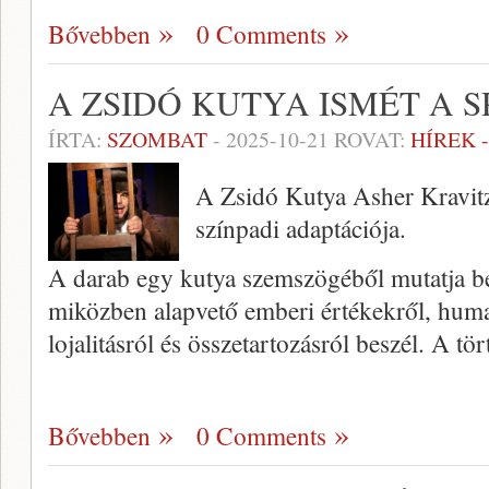
Bővebben
0 Comments
A ZSIDÓ KUTYA ISMÉT A 
ÍRTA:
SZOMBAT
-
2025-10-21
ROVAT:
HÍREK 
A Zsidó Kutya Asher Kravitz 
színpadi adaptációja.
A darab egy kutya szemszögéből mutatja be 
miközben alapvető emberi értékekről, huma
lojalitásról és összetartozásról beszél. A tö
Bővebben
0 Comments