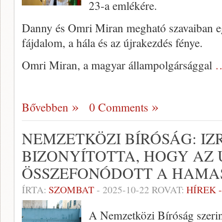
23-a emlékére.
Danny és Omri Miran megható szavaiban egy
fájdalom, a hála és az újrakezdés fénye.
Omri Miran, a magyar állampolgársággal
…
Bővebben
0 Comments
NEMZETKÖZI BÍRÓSÁG: IZ
BIZONYÍTOTTA, HOGY AZ
ÖSSZEFONÓDOTT A HAMA
ÍRTA:
SZOMBAT
-
2025-10-22
ROVAT:
HÍREK 
A Nemzetközi Bíróság szerint