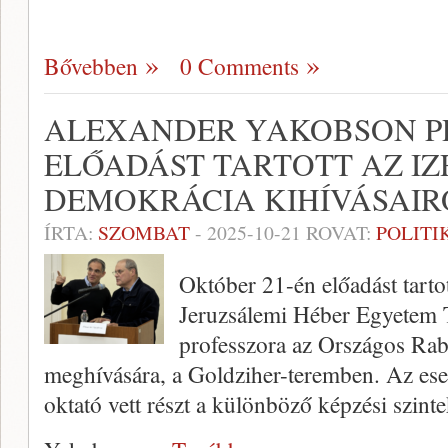
Bővebben
0 Comments
ALEXANDER YAKOBSON P
ELŐADÁST TARTOTT AZ IZ
DEMOKRÁCIA KIHÍVÁSAIRÓ
ÍRTA:
SZOMBAT
-
2025-10-21
ROVAT:
POLITI
Október 21-én előadást tart
Jeruzsálemi Héber Egyetem 
professzora az Országos Ra
meghívására, a Goldziher-teremben. Az es
oktató vett részt a különböző képzési szint