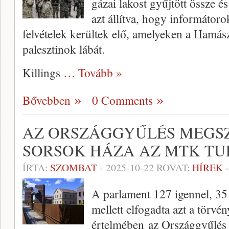
gázai lakost gyűjtött össze és
azt állítva, hogy informátor
felvételek kerültek elő, amelyeken a Hamás
palesztinok lábát.
Killings
… Tovább »
Bővebben
0 Comments
AZ ORSZÁGGYŰLÉS MEGSZ
SORSOK HÁZA AZ MTK T
ÍRTA:
SZOMBAT
-
2025-10-22
ROVAT:
HÍREK 
A parlament 127 igennel, 35
mellett elfogadta azt a törvé
értelmében az Országgyűlés