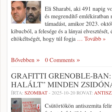
Eli Sharabi, aki 491 napig v
és megrendítő emlékiratban me
támadást, amikor 2023. októb
kibucból, a felesége és a lányai elvesztését,
eltökéltségét, hogy túl fogja
… Tovább »
Bővebben
0 Comments
GRAFITTI GRENOBLE-BAN:
HALÁLT” MINDEN ZSIDÓN
ÍRTA:
SZOMBAT
-
2025-10-20
ROVAT:
ANTIS
Csütörtökön antiszemita felir