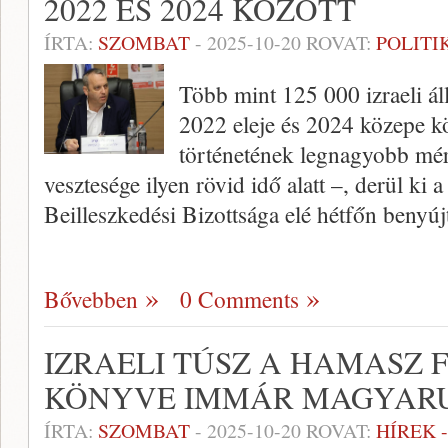
2022 ÉS 2024 KÖZÖTT
ÍRTA:
SZOMBAT
-
2025-10-20
ROVAT:
POLITI
Több mint 125 000 izraeli ál
2022 eleje és 2024 közepe kö
történetének legnagyobb mér
vesztesége ilyen rövid idő alatt –, derül ki
Beilleszkedési Bizottsága elé hétfőn benyúj
Bővebben
0 Comments
IZRAELI TÚSZ A HAMASZ 
KÖNYVE IMMÁR MAGYARU
ÍRTA:
SZOMBAT
-
2025-10-20
ROVAT:
HÍREK 