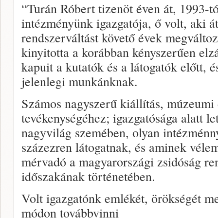
“Turán Róbert tizenöt éven át, 1993-tó
intézményünk igazgatója, ő volt, aki 
rendszerváltást követő évek megváltozo
kinyitotta a korábban kényszerűen elz
kapuit a kutatók és a látogatók előtt, 
jelenlegi munkánknak.
Számos nagyszerű kiállítás, múzeumi
tevékenységéhez; igazgatósága alatt le
nagyvilág szemében, olyan intézménny
százezren látogatnak, és aminek véle
mérvadó a magyarországi zsidóság ren
időszakának történetében.
Volt igazgatónk emlékét, örökségét m
módon továbbvinni