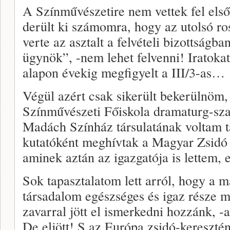
A Színművészetire nem vettek fel első
derült ki számomra, hogy az utolsó ros
verte az asztalt a felvételi bizottságb
ügynök”, -nem lehet felvenni! Iratokat
alapon évekig megfigyelt a III/3-as…
Végül azért csak sikerült bekerülnöm,
Színművészeti Főiskola dramaturg-sza
Madách Színház társulatának voltam t
kutatóként meghívtak a Magyar Zsidó
aminek aztán az igazgatója is lettem, 
Sok tapasztalatom lett arról, hogy a 
társadalom egészséges és igaz része m
zavarral jött el ismerkedni hozzánk, -
De eljött! S az Európa zsidó-keresztén