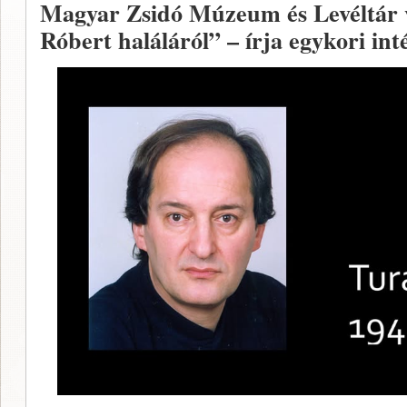
Magyar Zsidó Múzeum és Levéltár v
Róbert haláláról” – írja egykori in