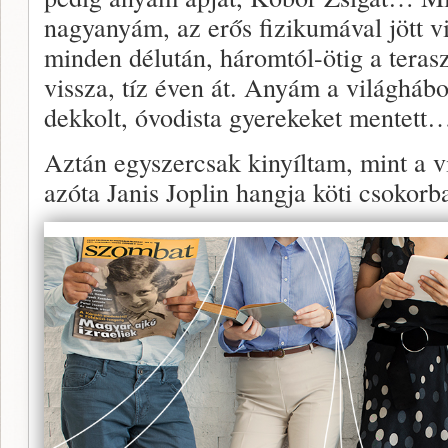
nagyanyám, az erős fizikumával jött v
minden délután, háromtól-ötig a terasz
vissza, tíz éven át. Anyám a világhábor
dekkolt, óvodista gyerekeket mentett
Aztán egyszercsak kinyíltam, mint a v
azóta Janis Joplin hangja köti csokor