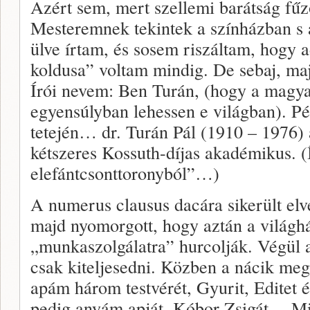
Azért sem, mert szellemi barátság fűz
Mesteremnek tekintek a színházban s a
ülve írtam, és sosem riszáltam, hogy 
koldusa” voltam mindig. De sebaj, m
Írói nevem: Ben Turán, (hogy a magya
egyensúlyban lehessen e világban). 
tetején… dr. Turán Pál (1910 – 1976)
kétszeres Kossuth-díjas akadémikus. (Í
elefántcsonttoronyból”…)
A numerus clausus dacára sikerült elv
majd nyomorgott, hogy aztán a világ
„munkaszolgálatra” hurcolják. Végül a 
csak kiteljesedni. Közben a nácik meg
apám három testvérét, Gyurit, Editet
pedig anyám apját, Kóbor Zsigát… M