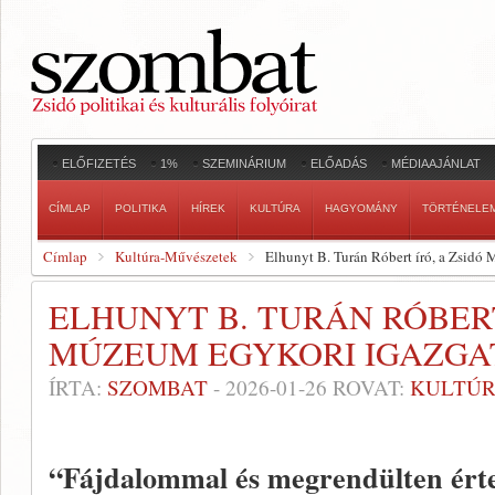
ELŐFIZETÉS
1%
SZEMINÁRIUM
ELŐADÁS
MÉDIAAJÁNLAT
CÍMLAP
POLITIKA
HÍREK
KULTÚRA
HAGYOMÁNY
TÖRTÉNELE
Címlap
Kultúra-Művészetek
Elhunyt B. Turán Róbert író, a Zsidó
ELHUNYT B. TURÁN RÓBERT
MÚZEUM EGYKORI IGAZGA
ÍRTA:
SZOMBAT
-
2026-01-26
ROVAT:
KULTÚR
“Fájdalommal és megrendülten értes