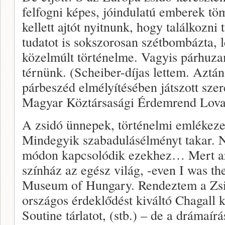
felfogni képes, jóindulatú emberek tö
kellett ajtót nyitnunk, hogy találkozn
tudatot is sokszorosan szétbombázta, l
közelmúlt történelme. Vagyis párhuz
térnünk. (Scheiber-díjas lettem. Aztán
párbeszéd elmélyítésében játszott szer
Magyar Köztársasági Érdemrend Lovag
A zsidó ünnepek, történelmi emlékezet
Mindegyik szabadulásélményt takar.
módon kapcsolódik ezekhez… Mert az
színház az egész világ, -even I was the
Museum of Hungary. Rendeztem a Z
országos érdeklődést kiváltó Chagall ki
Soutine tárlatot, (stb.) – de a drámaí