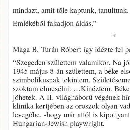
mindazt, amit tőle kaptunk, tanultunk.
Emlékéből fakadjon áldás.”
*
Maga B. Turán Róbert így idézte fel p
“Szegeden születtem valamikor. Na jó,
1945 május 8-án születtem, a béke els
szimbolikusnak tekintem. Születésem
szoktam elmesélni: …Kinéztem. Béke
jöhetek. A II. világháború végének hí
klinika kertjében az oroszok olyan vad
levegőbe, -hogy már attól is kipottyan
Hungarian-Jewish playwright.