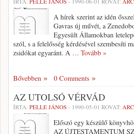
ÍRTA:
PELLE JÁNOS
-
1990-06-01
ROVAT:
AR
A hírek szerint az idén őssze
Gavras új művét, a Zenedobo
Egyesült Államokban letelep
szól, s a felelősség kérdésével szembesíti ma
zsidókat egyaránt. A
… Tovább »
Bővebben
0 Comments
AZ UTOLSÓ VÉRVÁD
ÍRTA:
PELLE JÁNOS
-
1990-05-01
ROVAT:
AR
Előszó egy készülő könyvhö
AZ ÚJTESTAMENTUM SZERI