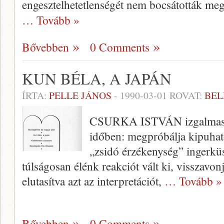
engesztelhetetlen­ségét nem bocsátották me
… Tovább »
Bővebben
0 Comments
KUN BÉLA, A JAPÁN
ÍRTA:
PELLE JÁNOS
-
1990-03-01
ROVAT:
BEL
CSURKA ISTVÁN izgalmas já
időben: megpróbálja kipuhat
„zsidó érzékenység” ingerkü
túlságosan élénk reakciót vált ki, visszavonj
elutasítva azt az interpretációt,
… Tovább »
Bővebben
0 Comments