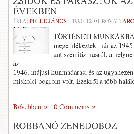
ZSIDÓK ÉS PARASZTOK AZ
ÉVEKBEN
ÍRTA:
PELLE JÁNOS
-
1990-12-01
ROVAT:
AR
TÖRTÉNETI MUNKÁKBAN é
megemlékeztek már az 1945 u
antiszemitizmusról, amelyne
az
1946. májusi kunmadarasi és az ugyanezen é
miskolci pogrom volt. Ezekről a több halál
Bővebben
0 Comments
ROBBANÓ ZENEDOBOZ