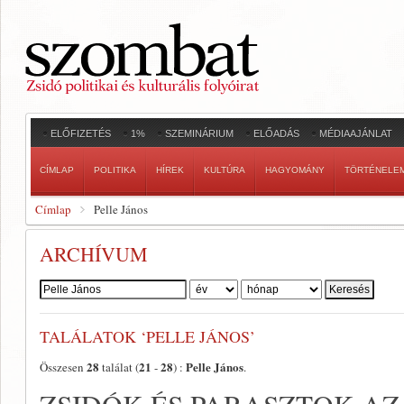
ELŐFIZETÉS
1%
SZEMINÁRIUM
ELŐADÁS
MÉDIAAJÁNLAT
CÍMLAP
POLITIKA
HÍREK
KULTÚRA
HAGYOMÁNY
TÖRTÉNELE
Címlap
Pelle János
ARCHÍVUM
Szerző:
TALÁLATOK ‘PELLE JÁNOS’
28
21
28
Pelle János
Összesen
találat (
-
) :
.