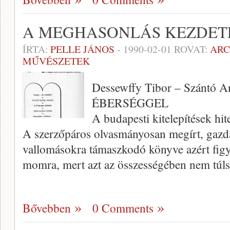
A MEGHASONLÁS KEZDET
ÍRTA:
PELLE JÁNOS
-
1990-02-01
ROVAT:
AR
MŰVÉSZETEK
Dessewffy Tibor – Szántó 
ÉBERSÉGGEL
A budapesti kitelepítések hite
A szerzőpáros olvasmányosan meg­írt, gazda
vallomásokra támaszkodó könyve azért fig
momra, mert azt az összességében nem tú
Bővebben
0 Comments