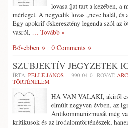
lovasa íjat tart a kezében, a
mérleget. A negyedik lovas „neve halál, és a
Egy apokrif őskeresztény legenda szól az öt
vasról,
… Tovább »
Bővebben
0 Comments
SZUBJEKTÍV JEGYZETEK I
ÍRTA:
PELLE JÁNOS
-
1990-04-01
ROVAT:
AR
TÖRTÉNELEM
HA VAN VALAKI, akiről csak 
elmúlt negy­ven évben, az Ign
Antikommunizmusát még vala
kritikusok és az iro­dalomtörténészek, han