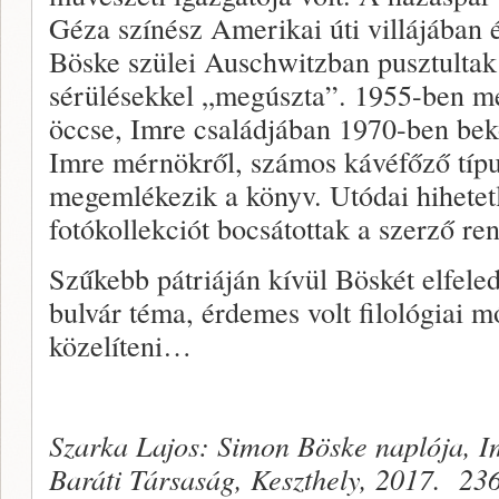
Géza színész Amerikai úti villájában é
Böske szülei Auschwitzban pusztultak 
sérülésekkel „megúszta”. 1955-ben me
öccse, Imre családjában 1970-ben bek
Imre mérnökről, számos kávéfőző típus 
megemlékezik a könyv. Utódai hihetet
fotókollekciót bocsátottak a szerző re
Szűkebb pátriáján kívül Böskét elfele
bulvár téma, érdemes volt filológiai 
közelíteni…
Szarka Lajos: Simon Böske naplója, 
Baráti Társaság, Keszthely, 2017. 23