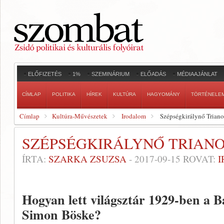
ELŐFIZETÉS
1%
SZEMINÁRIUM
ELŐADÁS
MÉDIAAJÁNLAT
CÍMLAP
POLITIKA
HÍREK
KULTÚRA
HAGYOMÁNY
TÖRTÉNELE
Címlap
Kultúra-Művészetek
Irodalom
Szépségkirálynő Triano
SZÉPSÉGKIRÁLYNŐ TRIAN
ÍRTA:
SZARKA ZSUZSA
-
2017-09-15
ROVAT:
Hogyan lett világsztár 1929-ben a B
Simon Böske?