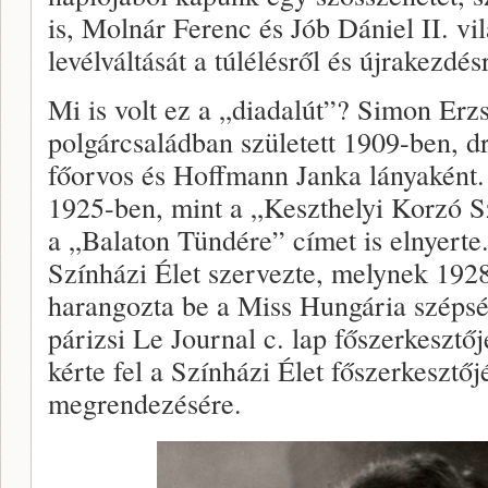
is, Molnár Ferenc és Jób Dániel II. vi
levélváltását a túlélésről és újrakezdés
Mi is volt ez a „diadalút”? Simon Erzs
polgárcsaládban született 1909-ben, dr
főorvos és Hoffmann Janka lányaként. 
1925-ben, mint a „Keszthelyi Korzó S
a „Balaton Tündére” címet is elnyerte
Színházi Élet szervezte, melynek 192
harangozta be a Miss Hungária szépsé
párizsi Le Journal c. lap főszerkesztő
kérte fel a Színházi Élet főszerkesztő
megrendezésére.