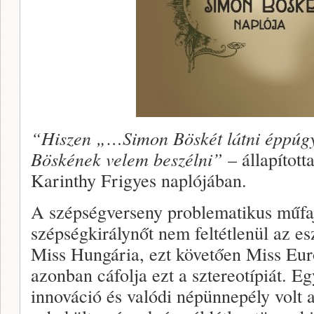
“Hiszen „…Simon Böskét látni éppúgy
Böskének velem beszélni”
– állapítot
Karinthy Frigyes naplójában.
A szépségverseny problematikus műfa
szépségkirálynőt nem feltétlenül az es
Miss Hungária, ezt követően Miss Eur
azonban cáfolja ezt a sztereotípiát. E
innováció és valódi népünnepély volt 