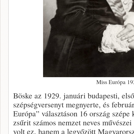
Miss Európa 19
Böske az 1929. januári budapesti, el
szépségversenyt megnyerte, és február
Európa” választáson 16 ország szépe k
zsűrit számos nemzet neves művészei 
volt ez, hanem a legyőzött Magyarorsz