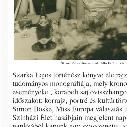
Simon Böske (középen), mint Miss Európa. Két ol
Szarka Lajos történész könyve életrajz
tudományos monográfiája, mely krono
eseményeket, korabeli sajtóvisszhango
időszakot: korrajz, portré és kultúrtör
Simon Böske, Miss Europa választás ut
Színházi Élet hasábjain megjelent napl
naplójából kapunk egy szösszenetet, s