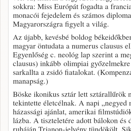
sokkra: Miss Európát fogadta a francia
monacói fejedelem és számos diploma
Magyarországra figyelt a világ.
Az újabb, kevésbé boldog békeidőkben
magyar öntudata a numerus clausus ell
Egyenlőség c. neológ lap szerint a m
clausus) inkább olimpiai győzelmekr
sarkallta a zsidó fiatalokat. (Kompe
manapság.)
Böske ikonikus sztár lett sztárallűrök
tekintette életcélnak. A napi „negyed 
házassági ajánlat, amerikai filmstúdió
lázba. A tiszteletére adott bálokon és 
ruháján Trianon-jelvény tündökölt. Sik