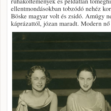
ruhaköltemények és példátlan tömeghi
ellentmondásokban tobzódó nehéz kor
Böske magyar volt és zsidó. Amúgy n
káprázattól, józan maradt. Modern nő