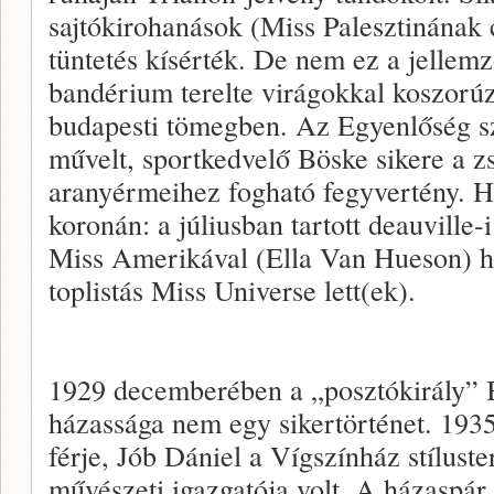
sajtókirohanások (Miss Palesztinának 
tüntetés kísérték. De nem ez a jellem
bandérium terelte virágokkal koszorúzo
budapesti tömegben. Az Egyenlőség sz
művelt, sportkedvelő Böske sikere a z
aranyérmeihez fogható fegyvertény. Ha
koronán: a júliusban tartott deauville
Miss Amerikával (Ella Van Hueson) h
toplistás Miss Universe lett(ek).
1929 decemberében a „posztókirály” B
házassága nem egy sikertörténet. 193
férje, Jób Dániel a Vígszínház stílust
művészeti igazgatója volt. A házaspár