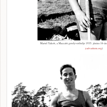
Martel Yakob, a Maccabi gerelyvetőnője 1935. június 16-án 
yadvashem.org
)