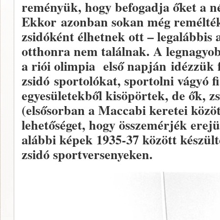
reményük, hogy befogadja őket a n
Ekkor azonban sokan még remélték,
zsidóként élhetnek ott – legalábbis
otthonra nem találnak. A legnagyo
a riói olimpia első napján idézzük 
zsidó sportolókat, sportolni vágyó f
egyesületekből kisöpörtek, de ők, 
(elsősorban a Maccabi keretei közöt
lehetőséget, hogy összemérjék erejü
alábbi képek 1935-37 között készült
zsidó sportversenyeken.