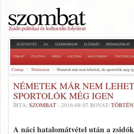
ELŐFIZETÉS
1%
SZEMINÁRIUM
ELŐADÁS
MÉDIAAJÁNLAT
CÍMLAP
POLITIKA
HÍREK
KULTÚRA
HAGYOMÁNY
TÖRTÉNELE
Címlap
Történelem
Németek már nem lehettek, de sportolók még i
NÉMETEK MÁR NEM LEHET
SPORTOLÓK MÉG IGEN
ÍRTA:
SZOMBAT
-
2016-08-07
ROVAT:
TÖRTÉ
A náci hatalomátvétel után a zsidó