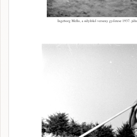
Ingeborg Mello, a súlylökő verseny győztese 1937. júli