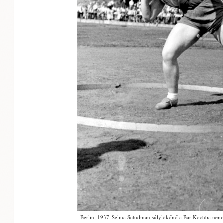
Berlin, 1937: Selma Schulman súlylökőnő a Bar Kochba nemze