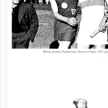
Három sportoló: Frankenstein, Dreyer és Orgler 1935. jún