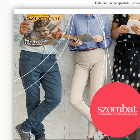
HaKoach Wien sportolói is rész