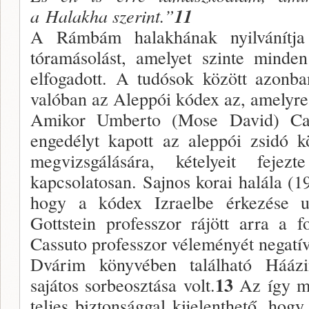
a
Halakha szerint.”
11
A Rámbám halakhának nyilvánítja
tóramásolást, amelyet szinte minde
elfogadott. A tudósok között azonba
valóban az Aleppói kódex az, amely
Amikor Umberto (Mose David) Cas
engedélyt kapott az aleppói zsidó k
megvizsgálására, kételyeit feje
kapcsolatosan. Sajnos korai halála (
hogy a kódex Izraelbe érkezése 
Gottstein professzor rájött arra a 
Cassuto professzor véleményét negatív 
Dvárim könyvében található Háázin
13
sajátos sorbeosztása volt.
Az így me
teljes biztonsággal kijelenthető, ho