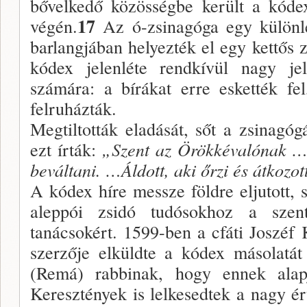
bővelkedő közösségbe került a kódex
17
végén.
Az ó-zsinagóga egy különle
barlangjában helyezték el egy kettős z
kódex jelenléte rendkívül nagy je
számára: a bírákat erre eskették fe
felruházták.
Megtiltották eladását, sőt a zsinagógá
ezt írták:
„Szent az Örökkévalónak 
beváltani. …Áldott, aki őrzi és átkozo
A kódex híre messze földre eljutott, 
aleppói zsidó tudósokhoz a szent
tanácsokért. 1599-ben a cfáti Joszéf
szerzője elküldte a kódex másolatát
(Remá) rabbinak, hogy ennek alap
Keresztények is lelkesedtek a nagy ér