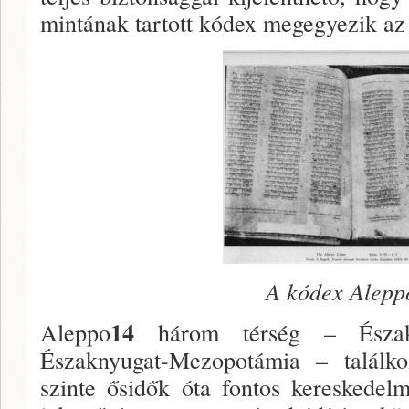
mintának tartott kódex megegyezik az
A kódex Alepp
14
Aleppo
három térség – Észak-S
Északnyugat-Mezopotámia – találkoz
szinte ősidők óta fontos kereskedel