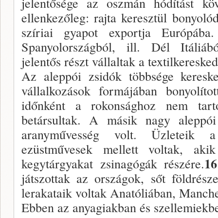
jelentősége az oszmán hódítást k
ellenkezőleg: rajta keresztül bonyoló
szíriai gyapot exportja Európáb
Spanyolországból, ill. Dél Itáliáb
jelentős részt vállaltak a textilkeresk
Az aleppói zsidók többsége kereske
vállalkozások formájában bonyolítot
időnként a rokonsághoz nem tart
betársultak. A másik nagy aleppói
aranyművesség volt. Üzleteik 
ezüstművesek mellett voltak, aki
16
kegytárgyakat zsinagógák részére.
játszottak az országok, sőt földrész
lerakataik voltak Anatóliában, Manche
Ebben az anyagiakban és szellemiekb