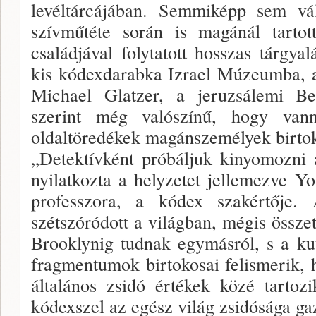
levéltárcájában. Semmiképp sem v
szívműtéte során is magánál tartot
családjával folytatott hosszas tárgya
kis kódexdarabka Izrael Múzeumba, a
Michael Glatzer, a jeruzsálemi B
szerint még valószínű, hogy van
oldaltöredékek magánszemélyek birto
„Detektívként próbáljuk kinyomozni 
nyilatkozta a helyzetet jellemezve Y
professzora, a kódex szakértője.
szétszóródott a világban, mégis össze
Brooklynig tudnak egymásról, s a ku
fragmentumok birtokosai felismerik,
általános zsidó értékek közé tartoz
kódexszel az egész világ zsidósága g