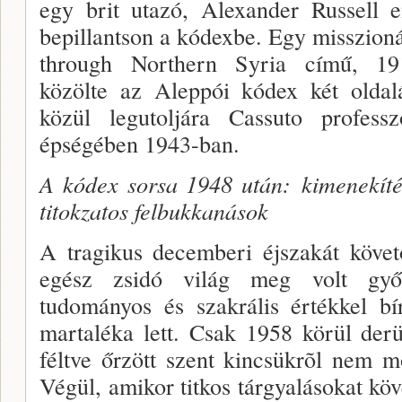
egy brit utazó, Alexander Russell e
bepillantson a kódexbe. Egy misszionár
through Northern Syria című, 19
közölte az Aleppói kódex két oldal
közül legutoljára Cassuto professz
épségében 1943-ban.
A kódex sorsa 1948 után:
kimenekíté
titokzatos felbukkanások
A tragikus decemberi éjszakát követ
egész zsidó világ meg volt győ
tudományos és szakrális értékkel bí
martaléka lett. Csak 1958 körül derü
féltve őrzött szent kincsükrõl nem 
Végül, amikor titkos tárgyalásokat köv