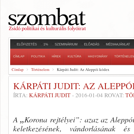
ELŐFIZETÉS
1%
SZEMINÁRIUM
ELŐADÁS
MÉDIAAJÁNLAT
CÍMLAP
POLITIKA
HÍREK
KULTÚRA
HAGYOMÁNY
TÖRTÉNELE
Címlap
Történelem
Kárpáti Judit: Az Aleppói kódex
KÁRPÁTI JUDIT: AZ ALEPP
ÍRTA:
KÁRPÁTI JUDIT
-
2016-01-04
ROVAT:
TÖ
A
„
Korona rejtélyei”: azaz az Alepp
keletkezésének, vándorlásának é