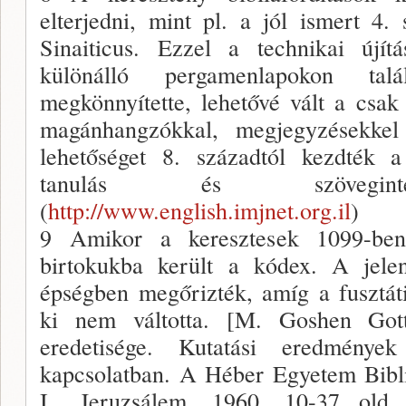
elterjedni, mint pl. a jól ismert 4
Sinaiticus. Ezzel a technikai újít
különálló pergamenlapokon talá
megkönnyítette, lehetővé vált a csak
magánhangzókkal, megjegyzésekkel
lehetőséget 8. századtól kezdték a
tanulás és szöveginterp
(
http://www.english.imjnet.org.il
)
9 Amikor a keresztesek 1099-ben 
birtokukba került a kódex. A jelen
épségben megőrizték, amíg a fusztát
ki nem váltotta. [M. Goshen Got
eredetisége. Kutatási eredménye
kapcsolatban. A Héber Egyetem Bibli
I., Jeruzsálem, 1960, 10-37 old.