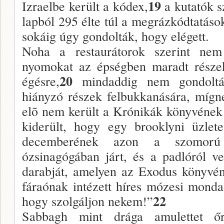
19
Izraelbe került a kódex,
a kutatók s
lapból 295 élte túl a megrázkódtatások
sokáig úgy gondolták, hogy elégett.
Noha a restaurátorok szerint ne
nyomokat az épségben maradt része
20
égésre,
mindaddig nem gondoltá
hiányzó részek felbukkanására, mí
elõ nem került a Krónikák könyvének 
kiderült, hogy egy brooklyni üzl
decemberének azon a szomorú 
ózsinagógában járt, és a padlóról v
darabját, amelyen az Exodus könyvéne
fáraónak intézett híres mózesi monda
22
hogy szolgáljon nekem!”
Sabbagh mint drága amulettet őr