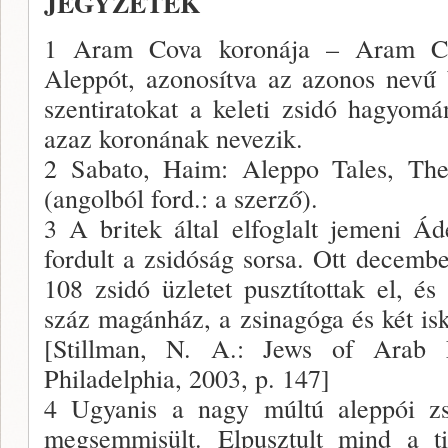
JEGYZETEK
1 Aram Cova koronája – Aram Co
Aleppót, azonosítva az azonos nevű b
szentiratokat a keleti zsidó hagyom
azaz koronának nevezik.
2 Sabato, Haim: Aleppo Tales, Th
(angolból ford.: a szerző).
3 A britek által elfoglalt jemeni Á
fordult a zsidóság sorsa. Ott decemb
108 zsidó üzletet pusztítottak el, és
száz magánház, a zsinagóga és két isk
[Stillman, N. A.: Jews of Arab
Philadelphia, 2003, p. 147]
4 Ugyanis a nagy múltú aleppói zsi
megsemmisült. Elpusztult mind a ti