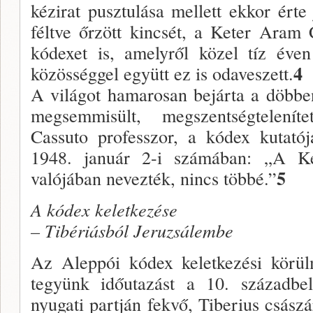
kézirat pusztulása mellett ekkor érte
féltve őrzött kincsét, a Keter Aram 
kódexet is, amelyről közel tíz éve
4
közösséggel együtt ez is odaveszett.
A világot hamarosan bejárta a döbbe
megsemmisült, megszentségtelenít
Cassuto professzor, a kódex kutatój
1948. január 2-i számában: „A K
5
valójában nevezték, nincs többé.”
A kódex keletkezése
– Tibériásból Jeruzsálembe
Az Aleppói kódex keletkezési körü
tegyünk időutazást a 10. századbel
nyugati partján fekvő, Tiberius császár