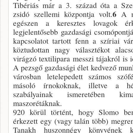
Tibériás már a 3. század óta a Szen
6
zsidó szellemi központja volt.
A mu
egészen a keresztes lovagok ér
legjelentősebb gazdasági csomópontjá
kapcsolatot tartott fenn a szíriai v
köztudottan nagy választékot alac
virágzó textilipara messzi tájakról is
A pezsgő gazdasági élet kedvező mun
városban letelepedett számos szóf
másoló írnokoknak, illetve a hé
szabályainak ismeretében ki
maszorétáknak.
920 körül történt, hogy Slomo be
érkezett egy (vagy talán több) megren
Tanakh huszonnégy könyvének k