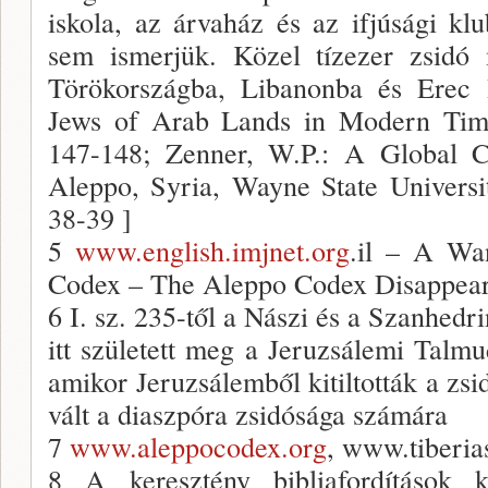
iskola, az árvaház és az ifjúsági kl
sem ismerjük. Közel tízezer zsidó
Törökországba, Libanonba és Erec I
Jews of Arab Lands in Modern Times
147-148; Zenner, W.P.: A Global 
Aleppo, Syria, Wayne State Universit
38-39 ]
5
www.english.imjnet.org
.il – A Wa
Codex – The Aleppo Codex Disappea
6 I. sz. 235-től a Nászi és a Szanhedr
itt született meg a Jeruzsálemi Talm
amikor Jeruzsálemből kitiltották a zsi
vált a diaszpóra zsidósága számára
7
www.aleppocodex.org
, www.tiberia
8 A keresztény bibliafordítások 