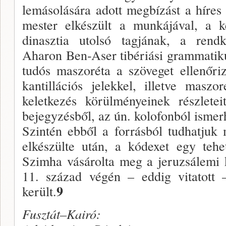
lemásolására adott megbízást a híre
mester elkészült a munkájával, a k
dinasztia utolsó tagjának, a rend
Aharon Ben-Aser tibériási grammatik
tudós maszoréta a szöveget ellenőri
kantillációs jelekkel, illetve masz
keletkezés körülményeinek részlete
bejegyzésből, az ún. kolofonból ismer
Szintén ebből a forrásból tudhatjuk
elkészülte után, a kódexet egy tehet
Szimha vásárolta meg a jeruzsálemi 
11. század végén – eddig vitatot
9
került.
Fusztát–Kairó: