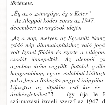
története.
„Ég az ó-zsinagóga, ég a Keter”
– Az Aleppói kódex sorsa az 1947.
decemberi zavargások idején
„
Az a nap, melyen az Egyesült Nemz
zsidó nép államalapításhoz való jog
volt Izrael földén és szerte a világo
csodát ünnepelték. Az aleppói zs
azonban üröm vegyült:
fiatalok gyül
hangosabban,
egyre vadabbul kiáltozt
miközben a Bahszita negyed irányába
kifosztva az útjukba eső kis é
árukészleteiket”
2
– így írja le H
származású izraeli szerző az 1947. 