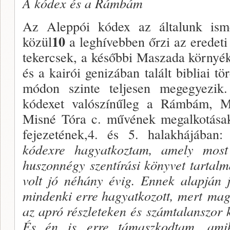
A kódex és a Rámbám
Az Aleppói kódex az általunk isme
10
közül
a leghívebben őrzi az eredeti
tekercsek, a későbbi Maszada környé
és a kairói genizában talált bibliai 
módon szinte teljesen megegyezik
kódexet valószínűleg a Rámbám, M
Misné Tóra c. művének megalkotásako
fejezetének,4. és 5. halakhájában:
kódexre hagyatkoztam, amely mos
huszonnégy szentírási könyvet tartal
volt jó néhány évig. Ennek alapján j
mindenki erre hagyatkozott, mert
mag
az apró részleteken és
számtalanszor k
És én is
erre támaszkodtam, ami