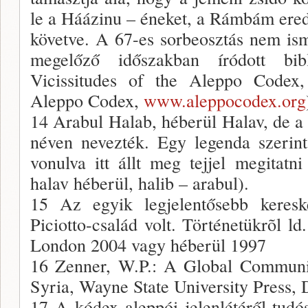
le a Háázinu – éneket, a Rámbám ered
követve. A 67-es sorbeosztás nem is
megelőző időszakban íródott bi
Vicissitudes of the Aleppo Codex
Aleppo Codex,
www.aleppocodex.org
14 Arabul Halab, héberül Halav, de a
néven nevezték. Egy legenda szerin
vonulva itt állt meg tejjel megitatn
halav héberül, halib – arabul).
15 Az egyik legjelentősebb keres
Piciotto-család volt. Történetükrõl ld
London 2004 vagy héberül 1997
16 Zenner, W.P.: A Global Communi
Syria, Wayne State University Press, D
17 A kódex aleppói jelenlétéről tudós