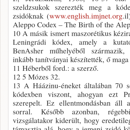
szeldzsukok szerezték meg a kóde
zsidóknak (
www.english.imjnet.org
.i
Aleppo Codex – The Birth of the Ale
10 A másik ismert maszorétikus kézir
Leningrádi kódex, amely a kutat
BenAsher műhelyéből származik, b
inkább tanítványai készítették, ő maga
11 Héberből ford.: a szerző.
12 5 Mózes 32.
13 A Háázinu-éneket általában 70 s
kódexben viszont, ahogyan ezt Pr
szerepelt. Ez ellentmondásban áll 
sorral. Később azonban, régeb
vizsgálatakor kiderült, hogy eredetile
támasztja alá, hogy a jemeni zsidó k