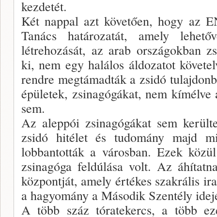
kezdetét.
Két nappal azt követően, hogy az E
Tanács határozatát, amely lehető
létrehozását, az arab országokban zs
ki, nem egy halálos áldozatot követel
rendre megtámadták a zsidó tulajdonb
épületek, zsinagógákat, nem kímélve a 
sem.
Az aleppói zsinagógákat sem kerülte
zsidó hitélet és tudomány majd mi
lobbantották a városban. Ezek közü
zsinagóga feldúlása volt. Az áhítatn
központját, amely értékes szakrális ira
a hagyomány a Második Szentély idejé
A több száz tóratekercs, a több ez