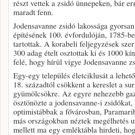
részt vettek a zsidó ünnepeken, bár err
maradt fenn.
Jodensavanne zsidó lakossága gyorsan
építésének 100. évfordulóján, 1785-b
tartottak. A korabeli feljegyzések szer
300 adag ételt osztottak ki és 1000 kí
felé, hogy hírül vigye Jodensavanne z
Egy-egy település életciklusát a lehe
18. századtól csökkent a kereslet a su
gyümölcsökre. Az egyre nehezebb gaz
ösztönözte a jodensavanne-i zsidókat,
optimistábbak a fővárosban, Paramari
más országokban néztek megélhetés u
mellett ma egy emléktábla hirdeti, ho