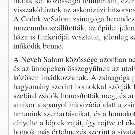
tudtak két közösséget fenntartani, ezé
visszaköltöztek az askenizázi hitsors
A Cedek veSalom zsinagóga berendezé
múzeumba szállították, az épület jelenl
háza is funkcióját vesztette, jelenleg 
működik benne.
A Neveh Salom közössége azonban ne
és az ünnepeken összegyűlnek az utol
közösen imádkozzanak. A zsinagóga pa
hagyomány szerint homokkal szórják b
szefárd zsidók honosították meg, és ar
amikor a spanyol inkvizíció alatt a zsi
tartaniuk szertartásaikat, és a homoko
elnyelte a léptek zaját, így rejtve el ő
homok más értelmezés szerint a sivata