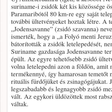
suriname-i zsidók két kis közössége ös
Paramaribótól 80 km-re egy saját telepü
további ültetvényeket hoztak létre. A 
„Jodensavanne” (zsidó szavanna) nevet
ismerték, hogy a „a Folyó menti Jeru
bátorították a zsidók letelepedését, n
Suriname gazdasága Jodensavanne ter
épült. Az egyre tehetősebb zsidó ültet
volna letelepedni azon a földön, amit 
termékennyé, így hamarosan temetőt ny
rituális fürdőjüket és zsinagógájukat.
legszabadabb és legnagyobb zsidó me
vált. Az egykori üldözöttek most rabs
váltak.