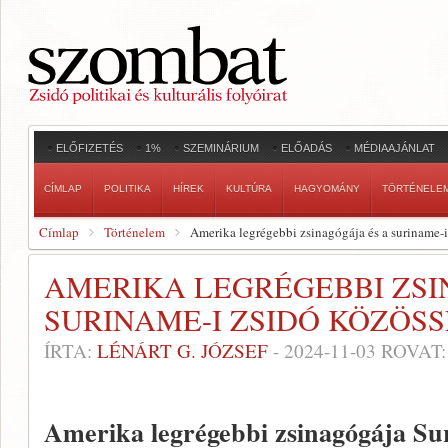
ELŐFIZETÉS
1%
SZEMINÁRIUM
ELŐADÁS
MÉDIAAJÁNLAT
CÍMLAP
POLITIKA
HÍREK
KULTÚRA
HAGYOMÁNY
TÖRTÉNELE
Címlap
Történelem
Amerika legrégebbi zsinagógája és a suriname-
AMERIKA LEGRÉGEBBI ZSI
SURINAME-I ZSIDÓ KÖZÖS
ÍRTA:
LÉNÁRT G. JÓZSEF
-
2024-11-03
ROVAT
Amerika legrégebbi zsinagógája Sur