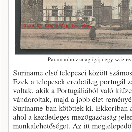
Paramaribo zsinagőgája egy száz évv
Suriname első telepesei között számos 
Ezek a telepesek eredetileg portugál z
voltak, akik a Portugáliából való kiűz
vándoroltak, majd a jobb élet reményé
Suriname-ban kötöttek ki. Ekkoriban a
ahol a kezdetleges mezőgazdaság jelen
munkalehetőséget. Az itt megtelepedő