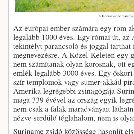
A Jodensavanne maradvá
Az európai ember számára egy rom akk
legalább 1000 éves. Egy római út, az
tekintélyt parancsoló és joggal tarthat
megnevezésre. A Közel-Keleten egy 
nem számítanak olyan korosnak, ott eg
emlék legalább 3000 éves. Egy őskori t
szír templomok vagy sumer-akkád pi
Amerika legrégebbi zsinagógája Surin
maga 339 évével az ország egyik legré
nem csak a falak maradványait láthat
nézve serdülő téglahalom, nem is olya
Suriname zsidó közössége hasonlít els