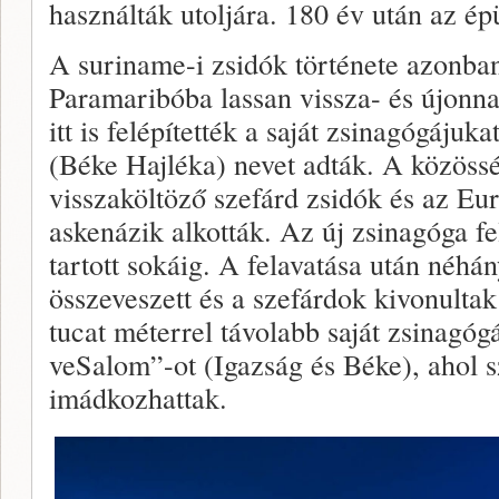
használták utoljára. 180 év után az épü
A suriname-i zsidók története azonban
Paramaribóba lassan vissza- és újonn
itt is felépítették a saját zsinagógáj
(Béke Hajléka) nevet adták. A közöss
visszaköltöző szefárd zsidók és az E
askenázik alkották. Az új zsinagóga f
tartott sokáig. A felavatása után néhá
összeveszett és a szefárdok kivonult
tucat méterrel távolabb saját zsinagóg
veSalom”-ot (Igazság és Béke), ahol sz
imádkozhattak.