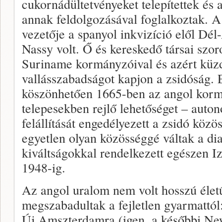
cukornádültetvényeket telepítettek és 
annak feldolgozásával foglalkoztak. A
vezetője a spanyol inkvizíció elől D
Nassy volt. Ő és kereskedő társai szor
Suriname kormányzóival és azért küzd
vallásszabadságot kapjon a zsidóság. 
köszönhetően 1665-ben az angol kormá
telepesekben rejlő lehetőséget – auton
felállítását engedélyezett a zsidó közö
egyetlen olyan közösséggé váltak a di
kiváltságokkal rendelkezett egészen Iz
1948-ig.
Az angol uralom nem volt hosszú élet
megszabadultak a fejletlen gyarmattól:
Új Amszterdamra (igen, a későbbi Ne