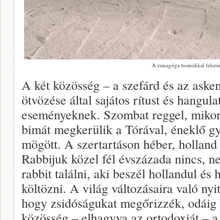
A zsinagóga homokkal felszór
A két közösség – a szefárd és az ask
ötvözése által sajátos rítust és hangu
eseményeknek. Szombat reggel, mikor
bimát megkerülik a Tórával, éneklő g
mögött. A szertartáson héber, hollan
Rabbijuk közel fél évszázada nincs, 
rabbit találni, aki beszél hollandul é
költözni. A világ változásaira való nyi
hogy zsidóságukat megőrizzék, odáig 
közösség – elhagyva az ortodoxiát – a