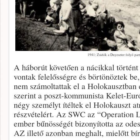
1941: Zsidók a Dnyeszter folyó partj
A háborút követően a nácikkal történ
vontak felelősségre és börtönöztek be
nem számoltattak el a Holokausztban el
szerint a poszt-kommunista Kelet-Eu
négy személyt ítéltek el Holokauszt a
részvételért. Az SWC az “Operation 
ember bűnösségét bizonyította az ode
AZ illető azonban meghalt, mielőtt bíró