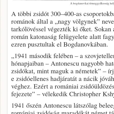
A bogdanovkai tömeggyilkosság hel
A többi zsidót 300–400-as csoportokba
románok által a „nagy völgynek” neve
tarkólövéssel végezték ki őket. Sokan 
román katonaság felügyelete alatt fag
ezren pusztultak el Bogdanovkában.
„1941 második felében – a szovjetelle
hónapjaiban – Antonescu nagyobb haté
zsidókat, mint maguk a németek” – ír
e zsidóellenes hadjáratát a nácik jóvá
véghez. Ezért a romániai zsidóüldözé
fejezete” – vélekedik Christopher Ksh
1941 őszén Antonescu látszólag belee
romániai zsidóság maradékát német táb