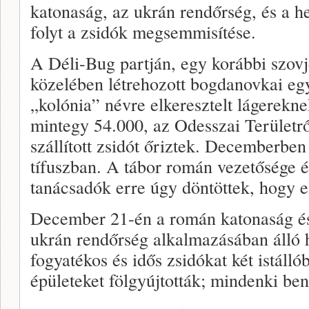
katonaság, az ukrán rendőrség, és a h
folyt a zsidók megsemmisítése.
A Déli-Bug partján, egy korábbi szovj
közelében létrehozott bogdanovkai egy
„kolónia” névre elkeresztelt lágerekn
mintegy 54.000, az Odesszai Területrő
szállított zsidót őriztek. Decemberb
tífuszban. A tábor román vezetősége 
tanácsadók erre úgy döntöttek, hogy el
December 21-én a román katonaság és
ukrán rendőrség alkalmazásában álló 
fogyatékos és idős zsidókat két istálló
épületeket fölgyújtották; mindenki ben