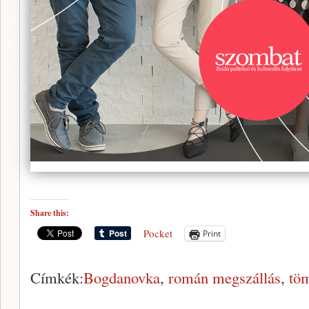
Share this:
Pocket
Print
Címkék:
Bogdanovka
,
román megszállás
,
tö