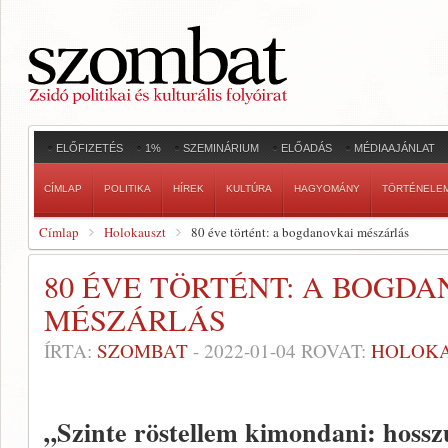
ELŐFIZETÉS
1%
SZEMINÁRIUM
ELŐADÁS
MÉDIAAJÁNLAT
CÍMLAP
POLITIKA
HÍREK
KULTÚRA
HAGYOMÁNY
TÖRTÉNELE
Címlap
Holokauszt
80 éve történt: a bogdanovkai mészárlás
80 ÉVE TÖRTÉNT: A BOGD
MÉSZÁRLÁS
ÍRTA:
SZOMBAT
-
2022-01-04
ROVAT:
HOLOK
„Szinte röstellem kimondani: hoss