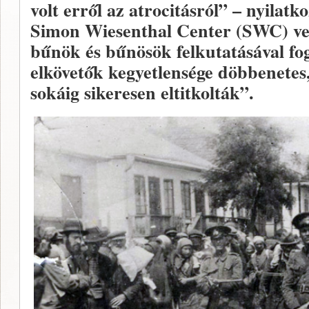
volt erről az atrocitásról” – nyilatk
Simon Wiesenthal Center (SWC) vez
bűnök és bűnösök felkutatásával fo
elkövetők kegyetlensége döbbenetes
sokáig sikeresen eltitkolták”.