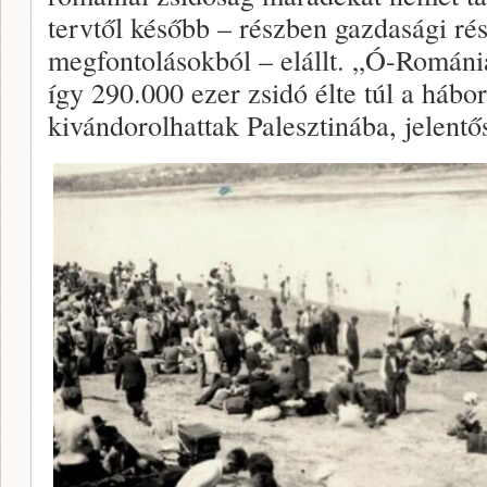
tervtől később – részben gazdasági rés
megfontolásokból – elállt. „Ó-Románi
így 290.000 ezer zsidó élte túl a hábo
kivándorolhattak Palesztinába, jelentős