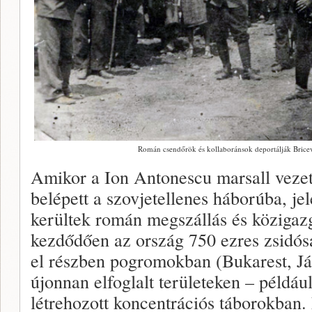
Román csendőrök és kollaboránsok deportálják Bricev
Amikor a Ion Antonescu marsall vezet
belépett a szovjetellenes háborúba, jel
kerültek román megszállás és közigazg
kezdődően az ország 750 ezres zsidós
el részben pogromokban (Bukarest, Já
újonnan elfoglalt területeken – példáu
létrehozott koncentrációs táborokban