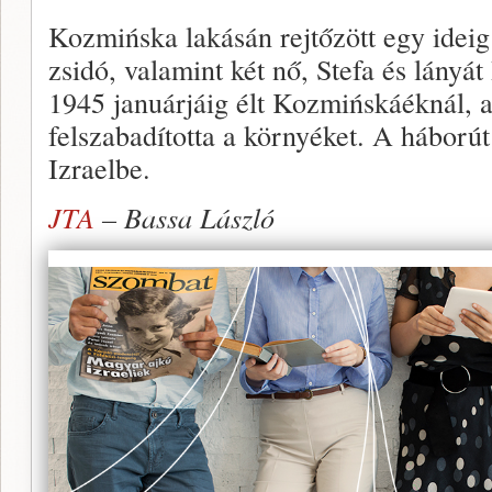
Kozmińska lakásán rejtőzött egy idei
zsidó, valamint két nő, Stefa és lányá
1945 januárjáig élt Kozmińskáéknál, 
felszabadította a környéket. A háború
Izraelbe.
JTA
– Bassa László