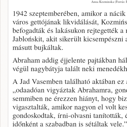
Anna Kozminska (Forrás: P
1942 szeptemberében, amikor a náci
város gettójának likvidálását, Kozmiń
befogadták és lakásukon rejtegették 
Jablońskit, akit sikerült kicsempészni
másutt bujkáltak.
Abraham addig éjjelente pajtákban hál
végül nagybátyja talált neki menedék
A Jad Vasemben található aktában ez 
„odaadóan vigyáztak Abrahamra, gond
semmiben ne érezzen hiányt, hogy biz
vigasztalták, amikor nagyon el volt ke
gondoskodtak, írni-olvasni tanították, 
időnként a szabadban is sétáltak vele.