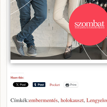
Share this:
Pocket
Print
Címkék:
embermentés
,
holokauszt
,
Lengyelo