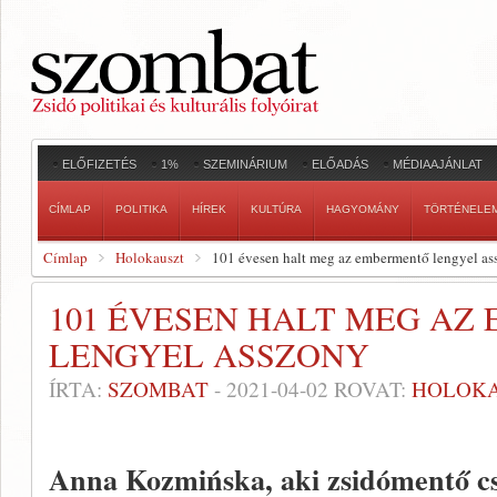
ELŐFIZETÉS
1%
SZEMINÁRIUM
ELŐADÁS
MÉDIAAJÁNLAT
CÍMLAP
POLITIKA
HÍREK
KULTÚRA
HAGYOMÁNY
TÖRTÉNELE
Címlap
Holokauszt
101 évesen halt meg az embermentő lengyel as
101 ÉVESEN HALT MEG AZ
LENGYEL ASSZONY
ÍRTA:
SZOMBAT
-
2021-04-02
ROVAT:
HOLOK
Anna Kozmińska, aki zsidómentő cs