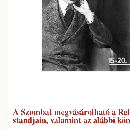
A Szombat megvásárolható a Rel
standjain, valamint az alábbi kö