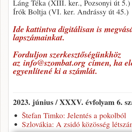
Láng Téka (XIII. ker., Pozsonyi út 5.)
Írók Boltja (VI. ker. Andrássy út 45.)
Ide kattintva digitálisan is megvás
lapszámainkat.
Forduljon szerkesztőségünkhöz
az
info@szombat.org
címen, ha elő
egyenlítené ki a számlát.
2023. június / XXXV. évfolyam 6. s
Štefan Timko: Jelentés a pokolból
Szlovákia: A zsidó közösség létszá