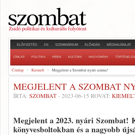
ELŐFIZETÉS
1%
SZEMINÁRIUM
ELŐADÁS
MÉDIAAJÁNLAT
CÍMLAP
POLITIKA
HÍREK
KULTÚRA
HAGYOMÁNY
TÖRTÉNELE
Címlap
Kiemelt
Megjelent a Szombat nyári száma!
MEGJELENT A SZOMBAT NY
ÍRTA:
SZOMBAT
-
2023-06-15
ROVAT:
KIEMEL
Megjelent a 2023. nyári
Szombat!
K
könyvesboltokban és a nagyobb újs